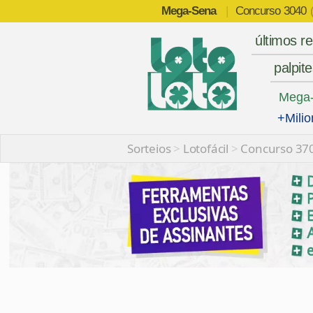
Mega-Sena
|
Concurso
3040
últimos r
palpit
Mega
+Milio
Sorteios
>
Lotofácil
>
Concurso 37