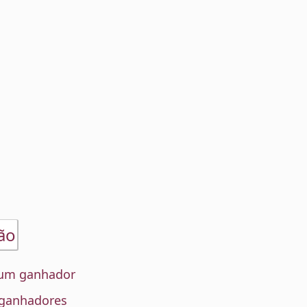
ão
um ganhador
 ganhadores