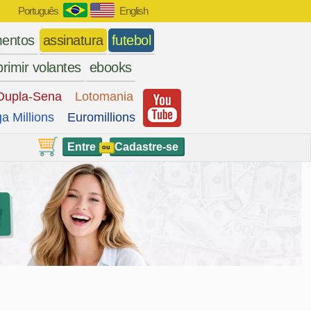
Português
English
entos
assinatura
futebol
rimir volantes
ebooks
Dupla-Sena
Lotomania
a Millions
Euromillions
Entre
Cadastre-se
ou