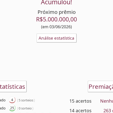
Acumulou!
Próximo prêmio
R$5.000.000,00
(em 03/06/2026)
Análise estatística
tatísticas
Premiaç
ado
4
(
)
5 sorteios
15 acertos
Nenh
ado
25
(
)
0 sorteio
14 acertos
263