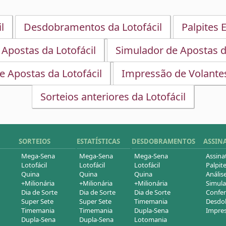
l
Desdobramentos da Lotofácil
Palpites E
 Apostas da Lotofácil
Simulador de Apostas d
e Apostas da Lotofácil
Impressão de Volantes
Sorteios anteriores da Lotofácil
SORTEIOS
ESTATÍSTICAS
DESDOBRAMENTOS
ASSIN
Mega-Sena
Mega-Sena
Mega-Sena
Assina
Lotofácil
Lotofácil
Lotofácil
Palpite
Quina
Quina
Quina
Análise
+Milionária
+Milionária
+Milionária
Simula
Dia de Sorte
Dia de Sorte
Dia de Sorte
Confer
Super Sete
Super Sete
Timemania
Desdob
Timemania
Timemania
Dupla-Sena
Impres
Dupla-Sena
Dupla-Sena
Lotomania