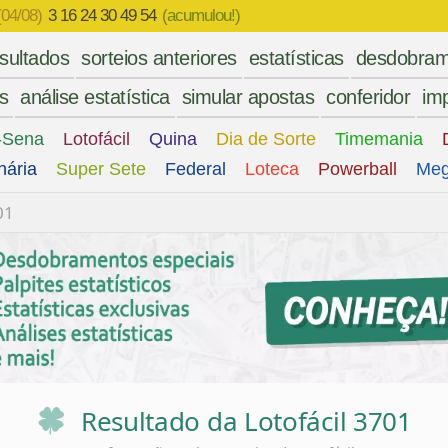
(04/08)
3 16 24 30 49 54
(acumulou!)
esultados
sorteios anteriores
estatísticas
desdobram
es
análise estatística
simular apostas
conferidor
imp
-Sena
Lotofácil
Quina
Dia de Sorte
Timemania
nária
Super Sete
Federal
Loteca
Powerball
Meg
01
Resultado da Lotofácil 3701