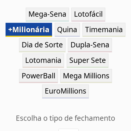
+Milionária
Quina
Timemania
Dia de Sorte
Dupla-Sena
Lotomania
Super Sete
PowerBall
Mega Millions
EuroMillions
Escolha o tipo de fechamento
Grátis
Desdobramentos tradicionais
Escolha os números e as condições da
distribuição numérica.