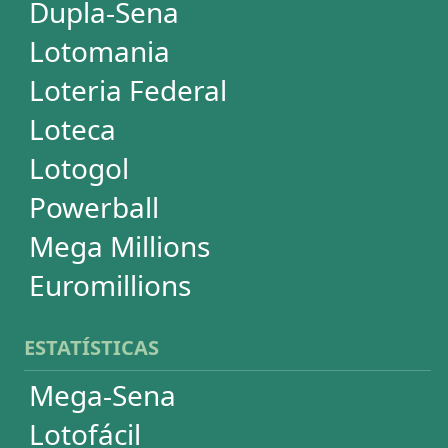
ESTATÍSTICAS
Mega-Sena
Lotofácil
Quina
+Milionária
Dia de Sorte
Super Sete
Timemania
Dupla-Sena
Lotomania
Powerball
Mega Millions