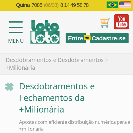
Quina
7085
(06/08)
8 14 49 58 78
Entre
Cadastre-se
ou
MENU
Desdobramentos e Desdobramentos
>
+Milionária
Desdobramentos e
Fechamentos da
+Milionária
Apostas com eficiente distribuição numérica para a
+milionaria
Mega-Sena
Lotofácil