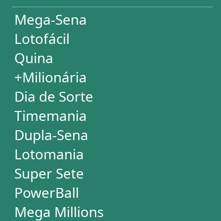
EuroMillions
ASSINATURA
Assinatura
Palpites Estatísticos
Análises Estatísticas
Simulador de Apostas
Conferidor de Apostas
Desdobramentos Especiais
Impressão de Volantes
SUPORTE
Idioma