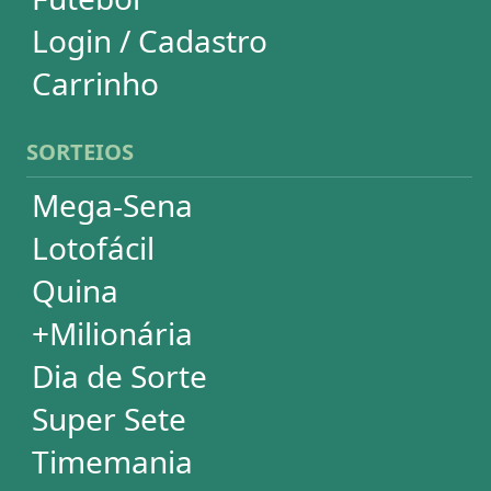
+Milionária
Dia de Sorte
Super Sete
Timemania
Dupla-Sena
Lotomania
Loteria Federal
Loteca
Lotogol
Powerball
Mega Millions
Euromillions