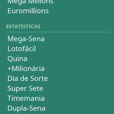
PowerBall
Mega Millions
EuroMillions
ASSINATURA
Assinatura
Palpites Estatísticos
Análises Estatísticas
Simulador de Apostas
Conferidor de Apostas
Desdobramentos Especiais
Impressão de Volantes