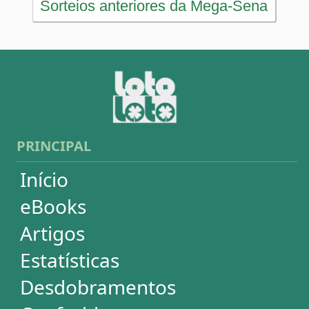
Lotofácil
Quina
+Milionária
Dia de Sorte
Super Sete
Timemania
Dupla-Sena
Lotomania
Loteria Federal
Loteca
Lotogol
Powerball
Mega Millions