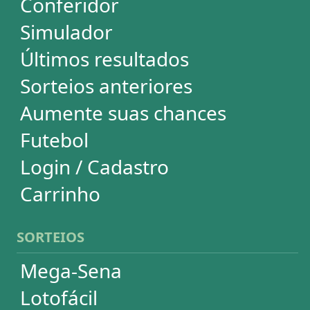
Euromillions
ESTATÍSTICAS
Mega-Sena
Lotofácil
Quina
+Milionária
Dia de Sorte
Super Sete
Timemania
Dupla-Sena
Lotomania
Powerball