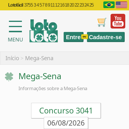
Lotofácil
3755
3 4 5 7 8 9 11 12 16 18 20 22 23 24 25
Entre
Cadastre-se
ou
MENU
Início
>
Mega-Sena
Mega-Sena
Informações sobre a Mega-Sena
Concurso 3041
06/08/2026
16
21
24
31
43
54