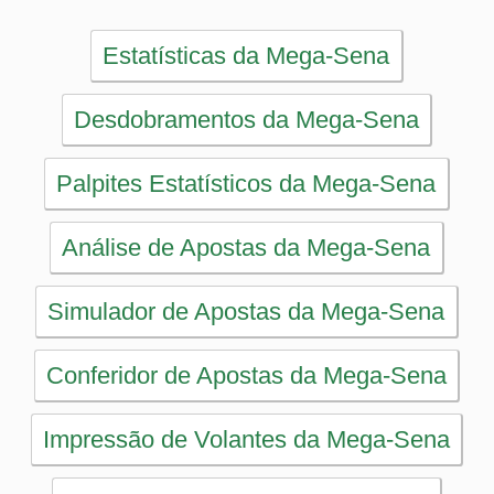
Estatísticas
Desdobramentos
Conferidor
Simulador
Últimos resultados
Sorteios anteriores
Aumente suas chances
Futebol
Login / Cadastro
Carrinho
SORTEIOS
Mega-Sena