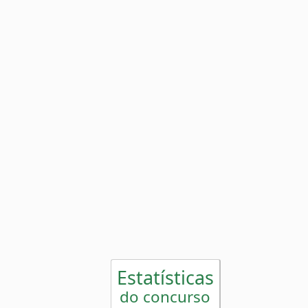
Estatísticas
do concurso
Mais atrasado
(
)
31
17 sorteios
Menos atrasado
(
)
24
0 sorteio
Números pares
16
24
54
Números ímpares
21
31
43