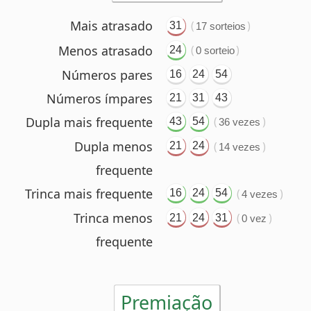
Dupla mais frequente
(
)
43
54
36 vezes
Dupla menos
(
)
21
24
14 vezes
frequente
Trinca mais frequente
(
)
16
24
54
4 vezes
Trinca menos
(
)
21
24
31
0 vez
frequente
Premiação
6 acertos
Nenhum ganhador
88 ganhadores
5 acertos
(R$ 52.843,18 cada)
6.903 ganhadores
4 acertos
(R$ 1.110,41 cada)