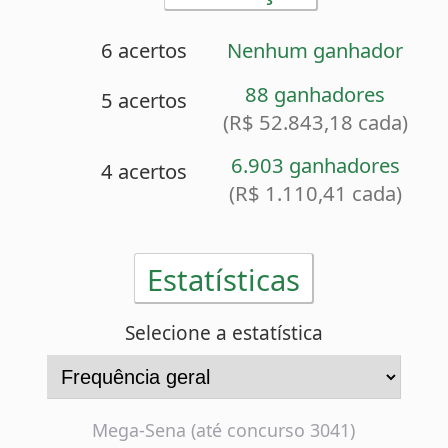
Estatísticas
Selecione a estatística
Mega-Sena (até concurso 3041)
Frequência geral
Ocorrências totais de cada dezena
Dezena
Frequência real
Frequência esperada
10
354
53
344