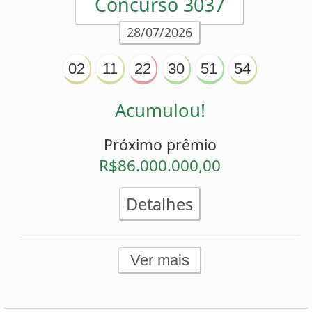
Conferidor de Apostas da Mega-Sena
Impressão de Volantes da Mega-Sena
Sorteios anteriores da Mega-Sena
PRINCIPAL
Início
eBooks
Artigos