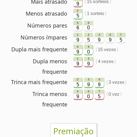
15 vezes
9
0
1
3
Dupla menos
(
)
4 vezes
9
9
frequente
2
3
4
Trinca mais frequente
(
)
3 vezes
5
9
9
3
6
7
Trinca menos
(
)
0 vez
9
0
5
frequente
Premiação
7 acertos
Nenhum ganhador
1 ganhador
6 acertos
(R$ 51.137,77)
50 ganhadores
5 acertos
(R$ 1.461,07 cada)