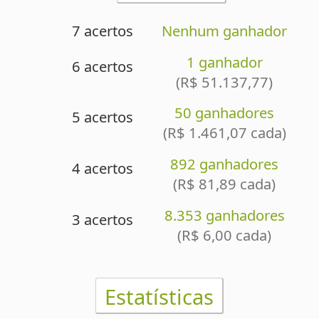
892 ganhadores
4 acertos
(R$ 81,89 cada)
8.353 ganhadores
3 acertos
(R$ 6,00 cada)
Estatísticas
Selecione a estatística
Nas estatísticas da Super Sete, os números são
representados da seguinte forma: o primeiro algarismo
(dezena) representa a coluna e o segundo algarismo
(unidade) representa a linha/número. Exemplo: 15
corresponde à coluna 1, número 5.
Super Sete (até concurso 883)