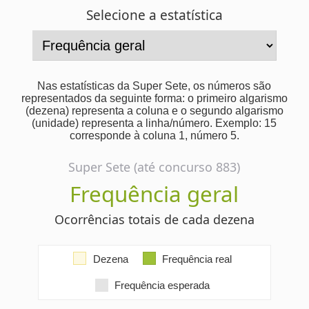
Frequência geral
Ocorrências totais de cada dezena
Dezena
Frequência real
Frequência esperada
10
103
35
103
25
102
60
101
49
101
66
101
53
101
73
100
64
100