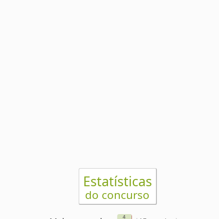
Estatísticas
do concurso
4
Mais atrasado
(
)
15 sorteios
9
2
Menos atrasado
(
)
1 sorteio
5
5
6
Números pares
6
0
1
2
3
4
7
Números ímpares
9
5
9
9
5
4
6
Dupla mais frequente
(
)