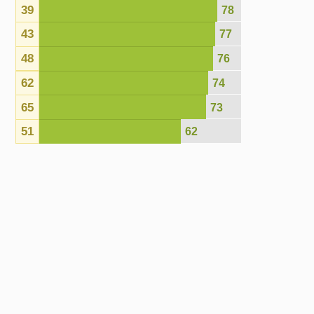
Sorteios anteriores
Concurso 882
05/08/2026
1
2
3
4
5
6
7
8
2
2
1
4
9
3
Acumulou!
Próximo prêmio
R$4.900.000,00