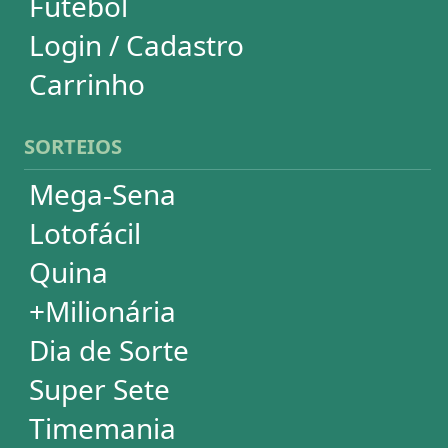
+Milionária
Dia de Sorte
Super Sete
Timemania
Dupla-Sena
Lotomania
Powerball
Mega Millions
Euromillions
DESDOBRAMENTOS
Mega-Sena
Lotofácil
Quina