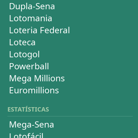
+Milionária
Dia de Sorte
Timemania
Dupla-Sena
Lotomania
Super Sete
PowerBall
Mega Millions
EuroMillions
ASSINATURA
Assinatura
Palpites Estatísticos