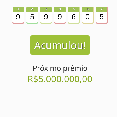
9
5
9
9
6
0
5
Acumulou!
Próximo prêmio
R$5.000.000,00