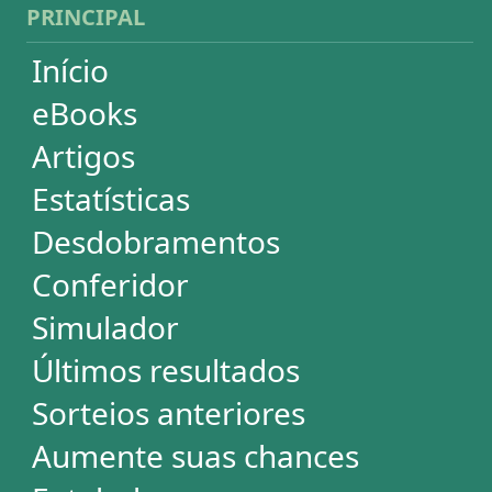
Dupla-Sena
Lotomania
Loteria Federal
Loteca
Lotogol
Powerball
Mega Millions
Euromillions
ESTATÍSTICAS
Mega-Sena
Lotofácil
Quina