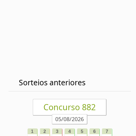
Detalhes
Concurso 881
03/08/2026
1
2
3
4
5
6
7
0
5
1
5
5
9
7
Acumulou!
Próximo prêmio
R$4.700.000,00
Detalhes
Concurso 880