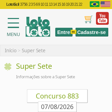
Lotofácil
3756
2 3 5 6 9 10 11 13 14 15 16 19 20 21 22
Entre
Cadastre-se
ou
MENU
Início
>
Super Sete
Super Sete
Informações sobre a Super Sete
Concurso 883
07/08/2026
1
2
3
4
5
6
7