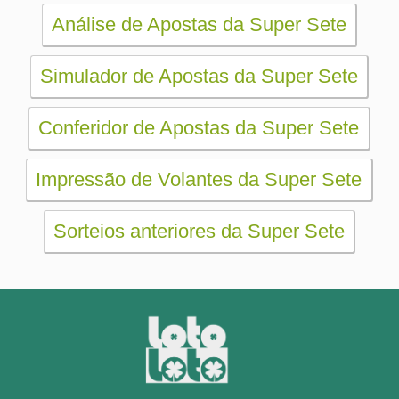
Aumente suas chances
Futebol
Login / Cadastro
Carrinho
SORTEIOS
Mega-Sena
Lotofácil
Quina
+Milionária
Dia de Sorte
Super Sete
Timemania