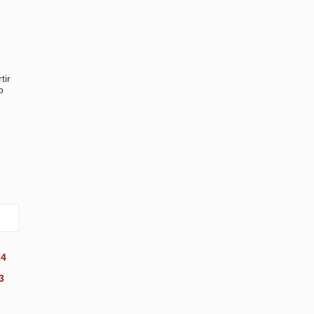
tir
o
24
3