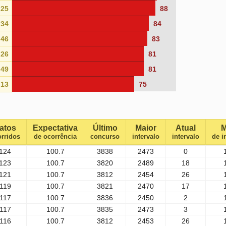
25
88
34
84
46
83
26
81
49
81
13
75
atos
Expectativa
Último
Maior
Atual
M
rridos
de ocorrência
concurso
intervalo
intervalo
de i
124
100.7
3838
2473
0
123
100.7
3820
2489
18
121
100.7
3812
2454
26
119
100.7
3821
2470
17
117
100.7
3836
2450
2
117
100.7
3835
2473
3
116
100.7
3812
2453
26