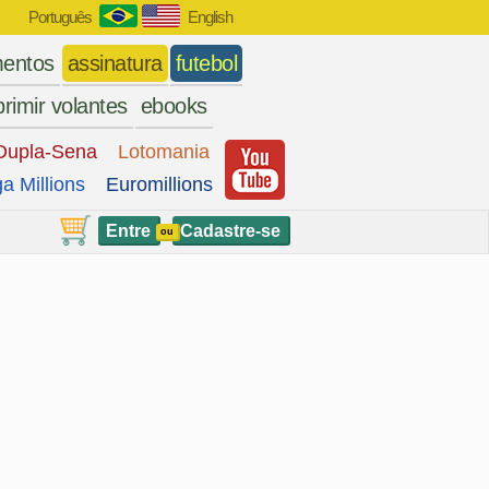
Português
English
entos
assinatura
futebol
rimir volantes
ebooks
Dupla-Sena
Lotomania
a Millions
Euromillions
Entre
Cadastre-se
ou