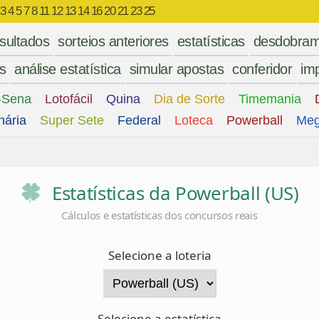
 3 4 5 7 8 11 12 13 14 16 20 21 23 25
esultados
sorteios anteriores
estatísticas
desdobram
es
análise estatística
simular apostas
conferidor
imp
-Sena
Lotofácil
Quina
Dia de Sorte
Timemania
nária
Super Sete
Federal
Loteca
Powerball
Meg
Estatísticas da Powerball (US)
Cálculos e estatísticas dos concursos reais
Selecione a loteria
Selecione a estatística