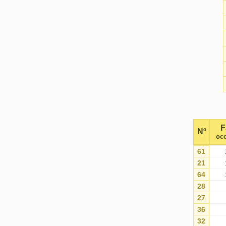
F
Nº
oco
61
21
64
28
27
36
32