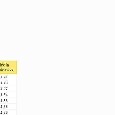
édia
ntervalos
11.21
11.15
11.27
11.54
11.86
11.85
11.76