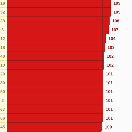
16
109
52
109
39
108
6
107
12
104
18
103
40
102
19
102
20
101
30
101
50
101
2
101
67
101
66
101
45
100