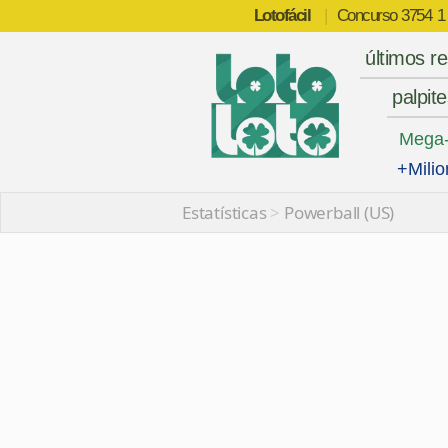
Lotofácil
|
Concurso
3754
1
últimos r
palpit
Mega
+Milio
Estatísticas
>
Powerball (US)