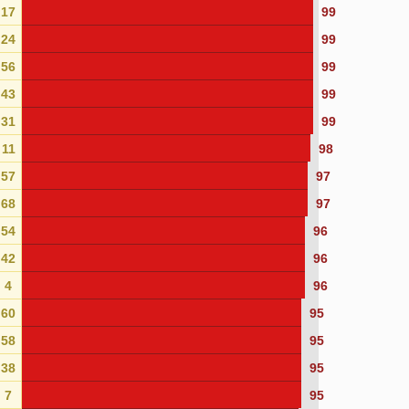
17
99
24
99
56
99
43
99
31
99
11
98
57
97
68
97
54
96
42
96
4
96
60
95
58
95
38
95
7
95