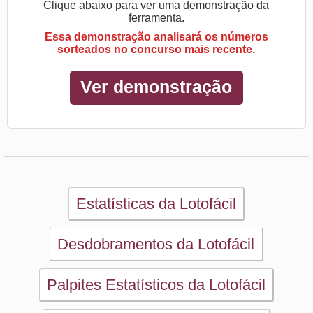
Estatísticas da Lotofácil
Desdobramentos da Lotofácil
Palpites Estatísticos da Lotofácil
Análise de Apostas da Lotofácil
Simulador de Apostas da Lotofácil
Conferidor de Apostas da Lotofácil
Impressão de Volantes da Lotofácil
Sorteios anteriores da Lotofácil