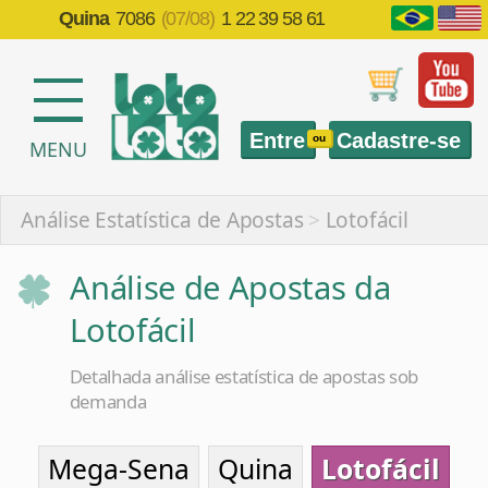
Quina
7086
(07/08)
1 22 39 58 61
Entre
Cadastre-se
ou
MENU
Análise Estatística de Apostas
>
Lotofácil
Análise de Apostas da
Lotofácil
Detalhada análise estatística de apostas sob
demanda
Mega-Sena
Quina
Lotofácil
Timemania
Dia de Sorte