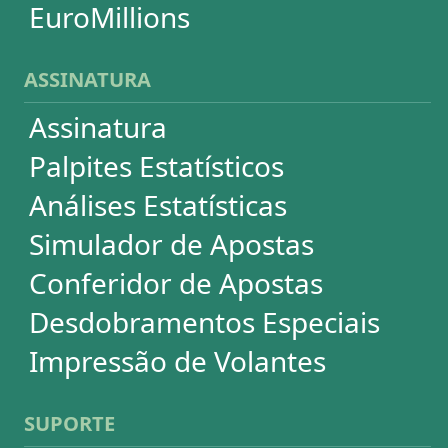
Fale conosco