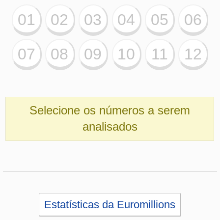
Selecione os números a serem
analisados
Estatísticas da Euromillions
Desdobramentos da Euromillions
Palpites Estatísticos da Euromillions
Análise de Apostas da Euromillions
Simulador de Apostas da Euromillions
Conferidor de Apostas da Euromillions