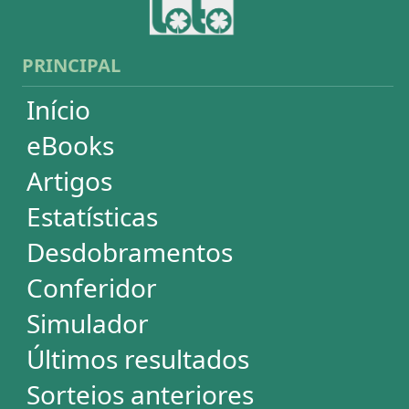
Simulador
Últimos resultados
Sorteios anteriores
Aumente suas chances
Futebol
Login / Cadastro
Carrinho
SORTEIOS
Mega-Sena
Lotofácil
Quina
+Milionária