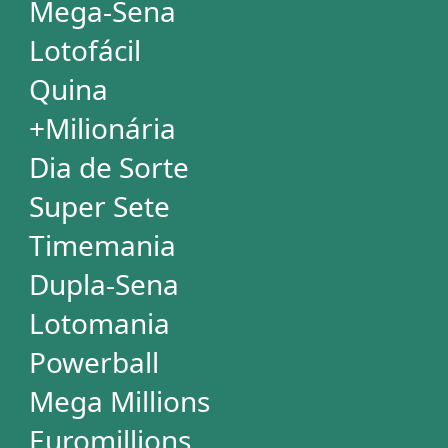
DESDOBRAMENTOS
Mega-Sena
Lotofácil
Quina
+Milionária
Dia de Sorte
Timemania
Dupla-Sena
Lotomania
Super Sete
PowerBall
Mega Millions
EuroMillions