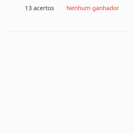
<
Sorteio anterior (1240)
>
Próximo sorteio (1242)