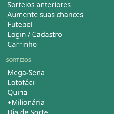
+Milionária
Dia de Sorte
Super Sete
Timemania
Dupla-Sena
Lotomania
Loteria Federal
Loteca
Lotogol
Powerball
Mega Millions
Euromillions