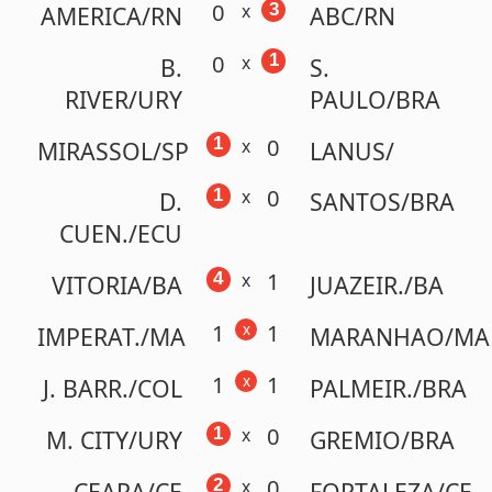
0
1
x
MIRASSOL/SP
LANUS/
0
1
x
D.
SANTOS/BRA
CUEN./ECU
1
4
x
VITORIA/BA
JUAZEIR./BA
1
1
x
IMPERAT./MA
MARANHAO/MA
1
1
x
J. BARR./COL
PALMEIR./BRA
0
1
x
M. CITY/URY
GREMIO/BRA
0
2
x
CEARA/CE
FORTALEZA/CE
0
3
x
SPORT/PE
RETRO/PE
1
2
x
A.
ATLETICO/BRA
CABEL/VEN