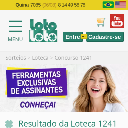
Quina
7085
(06/08)
8 14 49 58 78
Entre
Cadastre-se
ou
MENU
Sorteios
>
Loteca
>
Concurso 1241
Resultado da Loteca 1241
Informações sobre sorteios da Loteca