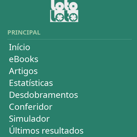
Conferidor
Simulador
Últimos resultados
Sorteios anteriores
Aumente suas chances
Futebol
Login / Cadastro
Carrinho
SORTEIOS
Mega-Sena
Lotofácil
Quina