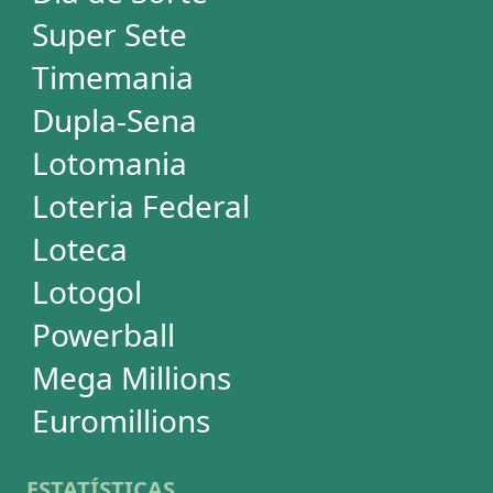
ESTATÍSTICAS
Mega-Sena
Lotofácil
Quina
+Milionária
Dia de Sorte
Super Sete
Timemania
Dupla-Sena
Lotomania
Powerball
Mega Millions
Euromillions