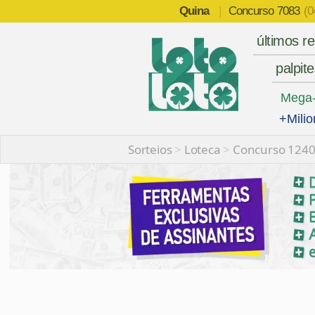
Quina
|
Concurso
7083
(0
últimos r
palpit
Mega
+Milio
Sorteios
>
Loteca
>
Concurso 124