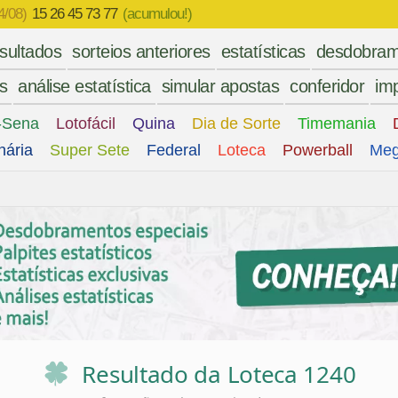
4/08)
15 26 45 73 77
(acumulou!)
esultados
sorteios anteriores
estatísticas
desdobram
es
análise estatística
simular apostas
conferidor
imp
-Sena
Lotofácil
Quina
Dia de Sorte
Timemania
nária
Super Sete
Federal
Loteca
Powerball
Meg
0
Resultado da Loteca 1240