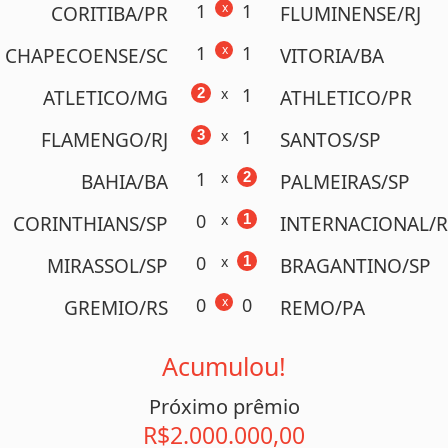
1
x
1
CORITIBA/PR
FLUMINENSE/RJ
1
x
1
CHAPECOENSE/SC
VITORIA/BA
1
2
x
ATLETICO/MG
ATHLETICO/PR
1
3
x
FLAMENGO/RJ
SANTOS/SP
1
x
2
BAHIA/BA
PALMEIRAS/SP
0
x
1
CORINTHIANS/SP
INTERNACIONAL/R
0
x
1
MIRASSOL/SP
BRAGANTINO/SP
0
x
0
GREMIO/RS
REMO/PA
Acumulou!
Próximo prêmio
R$2.000.000,00