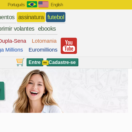
Português
English
entos
assinatura
futebol
rimir volantes
ebooks
Dupla-Sena
Lotomania
a Millions
Euromillions
Entre
Cadastre-se
ou