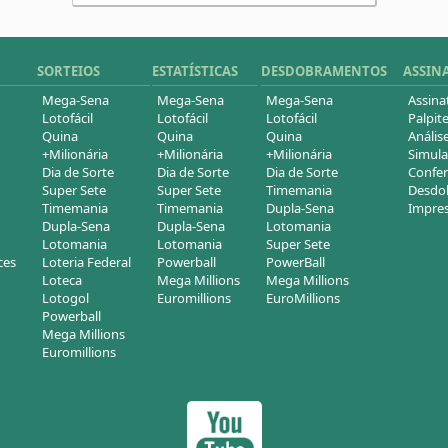
SORTEIOS
ESTATÍSTICAS
DESDOBRAMENTOS
ASSIN
Mega-Sena
Mega-Sena
Mega-Sena
Assina
Lotofácil
Lotofácil
Lotofácil
Palpite
Quina
Quina
Quina
Análise
+Milionária
+Milionária
+Milionária
Simula
Dia de Sorte
Dia de Sorte
Dia de Sorte
Confer
Super Sete
Super Sete
Timemania
Desdob
Timemania
Timemania
Dupla-Sena
Impres
Dupla-Sena
Dupla-Sena
Lotomania
Lotomania
Lotomania
Super Sete
ces
Loteria Federal
Powerball
PowerBall
Loteca
Mega Millions
Mega Millions
Lotogol
Euromillions
EuroMillions
Powerball
Mega Millions
Euromillions