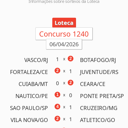
Informações sobre sorteios da Loteca
Loteca
Concurso 1240
06/04/2026
1
x
2
VASCO/RJ
BOTAFOGO/RJ
1
2
x
FORTALEZA/CE
JUVENTUDE/RS
0
x
2
CUIABA/MT
CEARA/CE
0
1
x
NAUTICO/PE
PONTE PRETA/SP
1
4
x
SAO PAULO/SP
CRUZEIRO/MG
1
2
x
VILA NOVA/GO
ATLETICO/GO