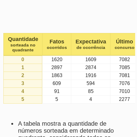
1
2897
2874
7085
2
1863
1916
7081
3
609
594
7076
4
91
85
7010
5
5
4
2277
A tabela mostra a quantidade de
números sorteada em determinado
quadrante, considerando todos os
concursos da quina (com a matriz
atual).
Fatos ocorridos
são as ocorrências
reais totais de cada quantidade no
referido quadrante.
Expectativas de ocorrências
são
as ocorrências esperadas para cada
quantidade no referido quadrante,
conforme probabilidade matemática.