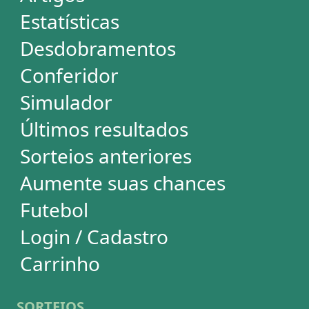
Mega-Sena
Lotofácil
Quina
+Milionária
Dia de Sorte
Super Sete
Timemania
Dupla-Sena
Lotomania
Loteria Federal
Loteca
Lotogol
Powerball