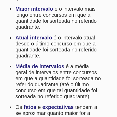
referido quadrante (até o último
concurso em que tal quantidade foi
sorteada no referido quadrante).
Os
fatos
e
expectativas
tendem a
se aproximar quanto maior for a
amostragem.
Estatísticas da Quina
Desdobramentos da Quina
Palpites Estatísticos da Quina
Análise de Apostas da Quina