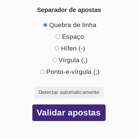
Estatísticas da Quina
Desdobramentos da Quina
Palpites Estatísticos da Quina
Análise de Apostas da Quina
Simulador de Apostas da Quina
Conferidor de Apostas da Quina