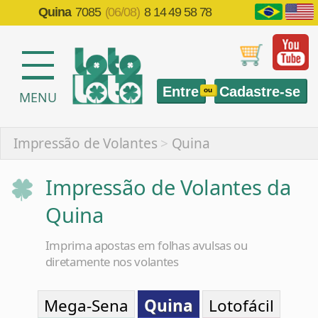
Quina
7085
(06/08)
8 14 49 58 78
Entre
Cadastre-se
ou
MENU
Impressão de Volantes
>
Quina
Impressão de Volantes da
Quina
Imprima apostas em folhas avulsas ou
diretamente nos volantes
Mega-Sena
Quina
Lotofácil
Timemania
Dia de Sorte
Dupla-Sena