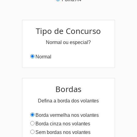
Normal ou especial?
Normal
Bordas
Defina a borda dos volantes
Borda vermelha nos volantes
Borda cinza nos volantes
Sem bordas nos volantes
Folhas
Quantidade de volantes por folha