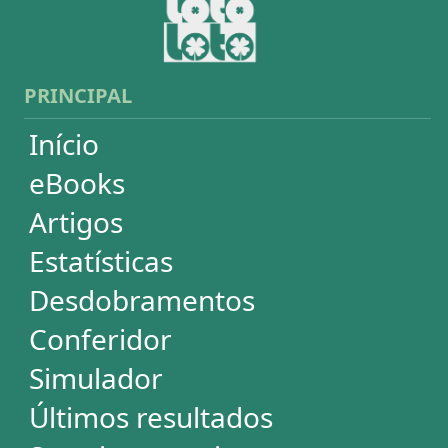
Lotogol
Powerball
Mega Millions
Euromillions
ESTATÍSTICAS
Mega-Sena
Lotofácil
Quina
+Milionária
Dia de Sorte
Super Sete
Timemania