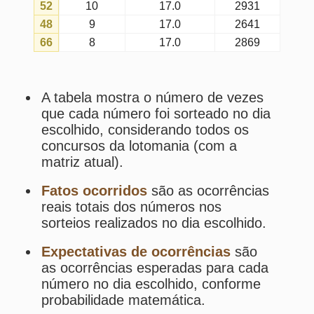
Média de intervalos
é a média
geral de intervalos entre concursos
do dia escolhido em que o número
foi sorteado (até o último concurso
do dia escolhido em que tal número
foi sorteado).
Os
fatos
e
expectativas
tendem a
se aproximar quanto maior for a
amostragem.
Estatísticas da Lotomania
Desdobramentos da Lotomania
Palpites Estatísticos da Lotomania