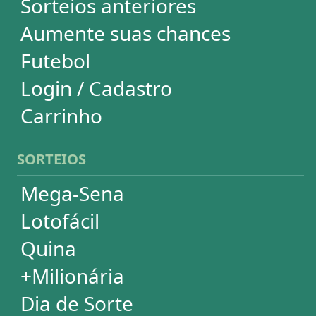
Dupla-Sena
Lotomania
Powerball
Mega Millions
Euromillions
DESDOBRAMENTOS
Mega-Sena
Lotofácil
Quina
+Milionária
Dia de Sorte
Timemania