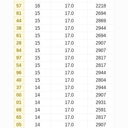
74
11
17.0
2591
63
11
17.0
2944
62
10
17.0
2931
52
10
17.0
2931
48
9
17.0
2641
66
8
17.0
2869
A tabela mostra o número de vezes
que cada número foi sorteado no dia
escolhido, considerando todos os
concursos da lotomania (com a
matriz atual).
Fatos ocorridos
são as ocorrências
reais totais dos números nos
sorteios realizados no dia escolhido.
Expectativas de ocorrências
são
as ocorrências esperadas para cada
número no dia escolhido, conforme