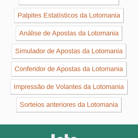
SORTEIOS
Mega-Sena
Lotofácil
Quina
+Milionária
Dia de Sorte
Super Sete
Timemania
Dupla-Sena
Lotomania
Loteria Federal
Loteca