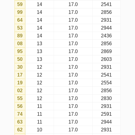
probabilidade matemática.
Último concurso
é o concurso mais
recente em que o número foi
sorteado no dia escolhido.
Menor intervalo
é o intervalo mais
curto entre concursos do dia
escolhido em que o número foi
sorteado.
Maior intervalo
é o intervalo mais
longo entre concursos do dia
escolhido em que o número foi
sorteado.
Atual intervalo
é o intervalo atual
desde o último concurso do dia
escolhido em que o número foi
sorteado (considerando apenas
concursos realizados no dia
escolhido).