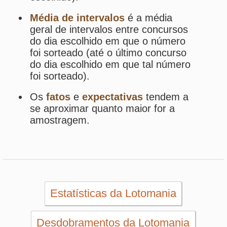
Início
eBooks
Artigos
Estatísticas
Desdobramentos
Conferidor
Simulador
Últimos resultados
Sorteios anteriores
Aumente suas chances
Futebol
Login / Cadastro
Carrinho