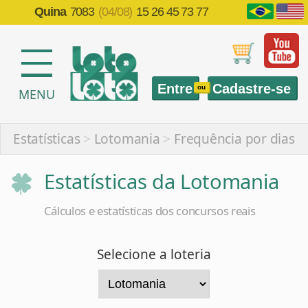
Quina
7083
(04/08)
15 26 45 73 77
Entre
Cadastre-se
ou
MENU
Estatísticas
>
Lotomania
>
Frequência por dias
Estatísticas da Lotomania
Cálculos e estatísticas dos concursos reais
Selecione a loteria
Selecione a estatística