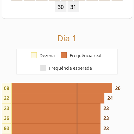
Dia 1
Dezena
Frequência real
Frequência esperada
09
26
22
24
23
23
36
23
93
23
82
23
45
23
43
22
83
22
86
22