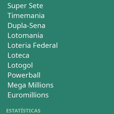
Dupla-Sena
Lotomania
Super Sete
PowerBall
Mega Millions
EuroMillions
ASSINATURA
Assinatura
Palpites Estatísticos
Análises Estatísticas
Simulador de Apostas
Conferidor de Apostas