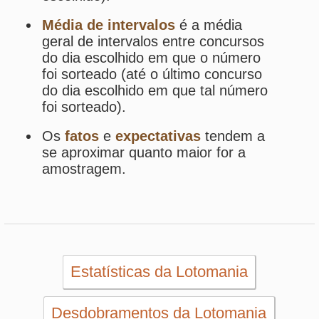
Início
eBooks
Artigos
Estatísticas
Desdobramentos
Conferidor
Simulador
Últimos resultados
Sorteios anteriores
Aumente suas chances
Futebol
Login / Cadastro
Carrinho