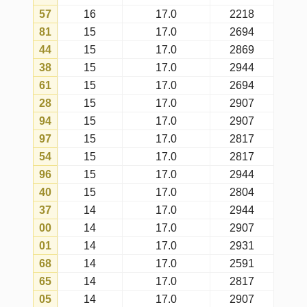
74
11
17.0
2591
63
11
17.0
2944
62
10
17.0
2931
52
10
17.0
2931
48
9
17.0
2641
66
8
17.0
2869
A tabela mostra o número de vezes
que cada número foi sorteado no dia
escolhido, considerando todos os
concursos da lotomania (com a
matriz atual).
Fatos ocorridos
são as ocorrências
reais totais dos números nos
sorteios realizados no dia escolhido.
Expectativas de ocorrências
são
as ocorrências esperadas para cada
número no dia escolhido, conforme