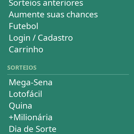
Dupla-Sena
Lotomania
Powerball
Mega Millions
Euromillions
DESDOBRAMENTOS
Mega-Sena
Lotofácil
Quina
+Milionária
Dia de Sorte
Timemania