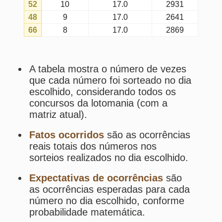
Média de intervalos
é a média
geral de intervalos entre concursos
do dia escolhido em que o número
foi sorteado (até o último concurso
do dia escolhido em que tal número
foi sorteado).
Os
fatos
e
expectativas
tendem a
se aproximar quanto maior for a
amostragem.
Estatísticas da Lotomania
Desdobramentos da Lotomania
Palpites Estatísticos da Lotomania