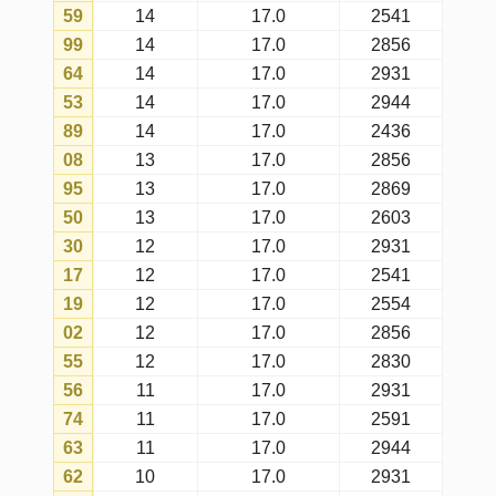
probabilidade matemática.
Último concurso
é o concurso mais
recente em que o número foi
sorteado no dia escolhido.
Menor intervalo
é o intervalo mais
curto entre concursos do dia
escolhido em que o número foi
sorteado.
Maior intervalo
é o intervalo mais
longo entre concursos do dia
escolhido em que o número foi
sorteado.
Atual intervalo
é o intervalo atual
desde o último concurso do dia
escolhido em que o número foi
sorteado (considerando apenas
concursos realizados no dia
escolhido).