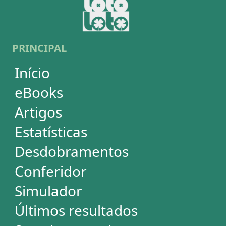
Lotogol
Powerball
Mega Millions
Euromillions
ESTATÍSTICAS
Mega-Sena
Lotofácil
Quina
+Milionária
Dia de Sorte
Super Sete
Timemania