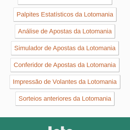
SORTEIOS
Mega-Sena
Lotofácil
Quina
+Milionária
Dia de Sorte
Super Sete
Timemania
Dupla-Sena
Lotomania
Loteria Federal
Loteca