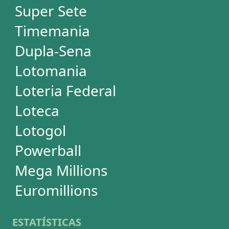
Dupla-Sena
Lotomania
Super Sete
PowerBall
Mega Millions
EuroMillions
ASSINATURA
Assinatura
Palpites Estatísticos
Análises Estatísticas
Simulador de Apostas
Conferidor de Apostas