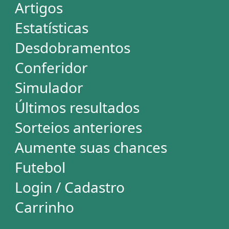
Mega-Sena
Lotofácil
Quina
+Milionária
Dia de Sorte
Super Sete
Timemania
Dupla-Sena
Lotomania
Loteria Federal
Loteca
Lotogol
Powerball