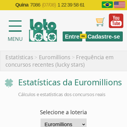
Quina
7086
(07/08)
1 22 39 58 61
Entre
Cadastre-se
ou
MENU
Estatísticas
>
Euromillions
>
Frequência em
concursos recentes (lucky stars)
Estatísticas da Euromillions
Cálculos e estatísticas dos concursos reais
Selecione a loteria
Selecione a estatística