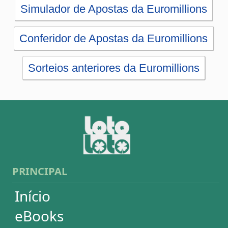
Artigos
Estatísticas
Desdobramentos
Conferidor
Simulador
Últimos resultados
Sorteios anteriores
Aumente suas chances
Futebol
Login / Cadastro
Carrinho
SORTEIOS