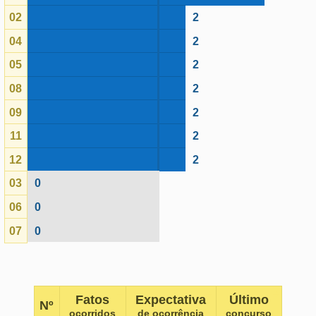
11
2
12
2
03
0
06
0
07
0
Fatos
Expectativa
Último
Nº
ocorridos
de ocorrência
concurso
01
3
1.67
1970
10
3
1.67
1967
02
2
1.67
1970
04
2
1.67
1968
05
2
1.67
1968
08
2
1.67
1962
09
2
1.67
1964
11
2
1.67
1967