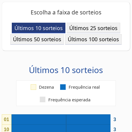
Últimos 50 sorteios
Últimos 100 sorteios
Últimos 10 sorteios
Dezena
Frequência real
Frequência esperada
01
3
10
3
02
2
04
2
05
2
08
2
09
2