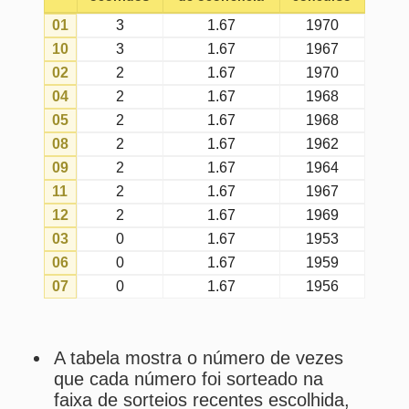
12
2
1.67
1969
03
0
1.67
1953
06
0
1.67
1959
07
0
1.67
1956
A tabela mostra o número de vezes
que cada número foi sorteado na
faixa de sorteios recentes escolhida,
considerando todos os concursos da
euromillions (com a matriz atual).
Fatos ocorridos
são as ocorrências
reais totais dos números nos
sorteios realizados na faixa de
sorteios recentes escolhida.
Expectativas de ocorrências
são
as ocorrências esperadas para cada
número na faixa de sorteios
recentes escolhida, conforme