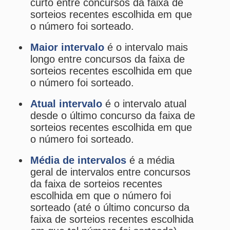
geral de intervalos entre concursos
da faixa de sorteios recentes
escolhida em que o número foi
sorteado (até o último concurso da
faixa de sorteios recentes escolhida
em que tal número foi sorteado).
Os
fatos
e
expectativas
tendem a
se aproximar quanto maior for a
amostragem.
Estatísticas da Euromillions
Desdobramentos da Euromillions
Palpites Estatísticos da Euromillions