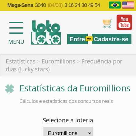
Mega-Sena
3040
(04/08)
3 16 24 30 49 54
Entre
Cadastre-se
ou
MENU
Estatísticas
>
Euromillions
>
Frequência por
dias (lucky stars)
Estatísticas da Euromillions
Cálculos e estatísticas dos concursos reais
Selecione a loteria
Selecione a estatística