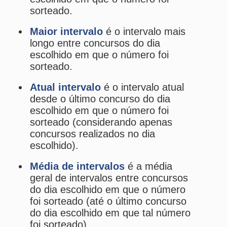
Média de intervalos
é a média
geral de intervalos entre concursos
do dia escolhido em que o número
foi sorteado (até o último concurso
do dia escolhido em que tal número
foi sorteado).
Os
fatos
e
expectativas
tendem a
se aproximar quanto maior for a
amostragem.
Estatísticas da Euromillions
Desdobramentos da Euromillions
Palpites Estatísticos da Euromillions