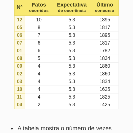
09
4
5.3
1860
02
4
5.3
1860
03
4
5.3
1834
10
4
5.3
1625
11
4
5.3
1825
04
2
5.3
1425
A tabela mostra o número de vezes
que cada número foi sorteado no dia
escolhido, considerando todos os
concursos da euromillions (com a
matriz atual).
Fatos ocorridos
são as ocorrências
reais totais dos números nos
sorteios realizados no dia escolhido.
Expectativas de ocorrências
são
as ocorrências esperadas para cada
número no dia escolhido, conforme