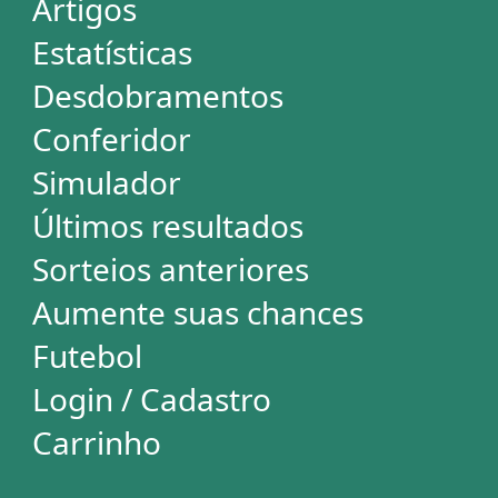
Mega-Sena
Lotofácil
Quina
+Milionária
Dia de Sorte
Super Sete
Timemania
Dupla-Sena
Lotomania
Loteria Federal
Loteca
Lotogol
Powerball