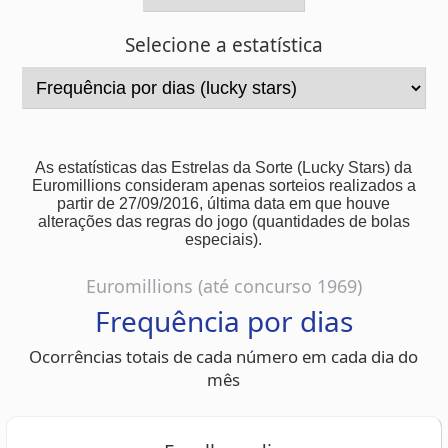
As estatísticas das Estrelas da Sorte (Lucky Stars) da
Euromillions consideram apenas sorteios realizados a
partir de 27/09/2016, última data em que houve
alterações das regras do jogo (quantidades de bolas
especiais).
Euromillions (até concurso 1969)
Frequência por dias
Ocorrências totais de cada número em cada dia do
mês
Escolha o dia
1
2
3
4
5
6
7
8
9
10
11
12
13
14
15
16
17
18
19
20