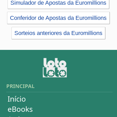
Artigos
Estatísticas
Desdobramentos
Conferidor
Simulador
Últimos resultados
Sorteios anteriores
Aumente suas chances
Futebol
Login / Cadastro
Carrinho
SORTEIOS