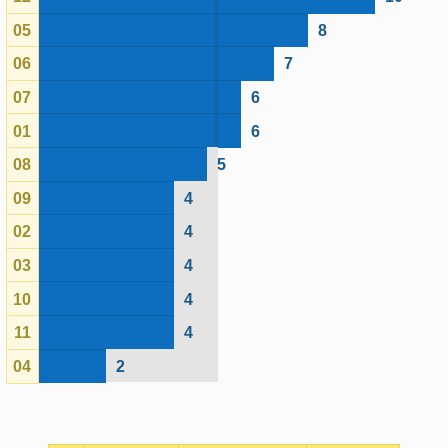
08
5
09
4
02
4
03
4
10
4
11
4
04
2
Fatos
Expectativa
Último
Nº
ocorridos
de ocorrência
concurso
12
10
5.3
1895
05
8
5.3
1817
06
7
5.3
1895
07
6
5.3
1817
01
6
5.3
1782
08
5
5.3
1834