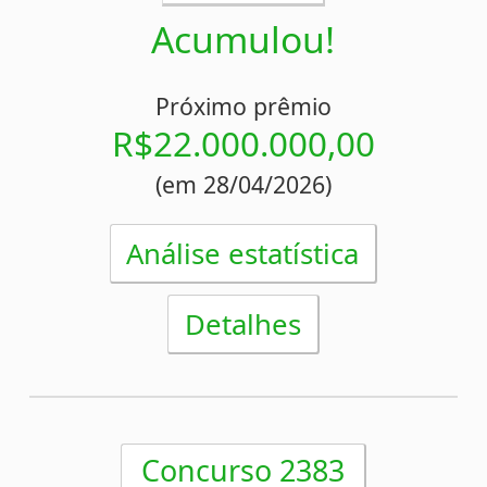
Concurso 2382
18/04/2026
22
23
30
37
64
68
80
MANAUS/AM
Acumulou!
Próximo prêmio
R$21.000.000,00