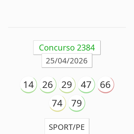
70
79
APARECIDENSE/GO
Acumulou!
Próximo prêmio
R$21.500.000,00
(em 25/04/2026)
Análise estatística
Detalhes