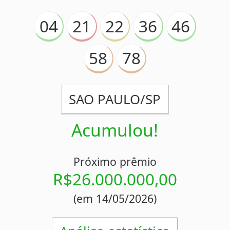
Análise estatística
Detalhes
Concurso 2389
09/05/2026
04
06
13
36
47
56
63
ATHLETIC CLUB/MG