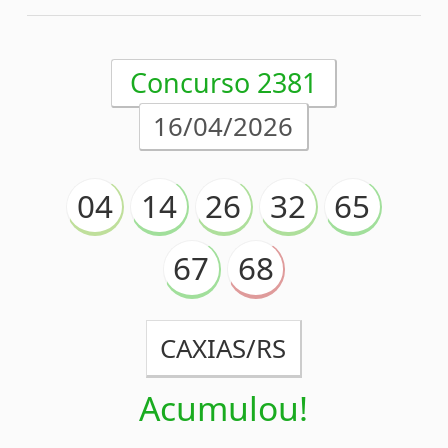
Análise estatística
Detalhes
Concurso 2379
11/04/2026
25
35
48
56
58
75
78
CUIABA/MT