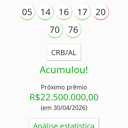
Concurso 2384
25/04/2026
14
26
29
47
66
74
79
SPORT/PE
Acumulou!