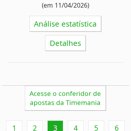
Sorteios anteriores
Aumente suas chances
Futebol
Login / Cadastro
Carrinho
SORTEIOS
Mega-Sena
Lotofácil
Quina
+Milionária
Dia de Sorte
Super Sete