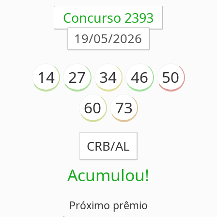
14
27
34
46
50
60
73
CRB/AL
Acumulou!
Próximo prêmio
R$28.000.000,00
(em 21/05/2026)
Análise estatística