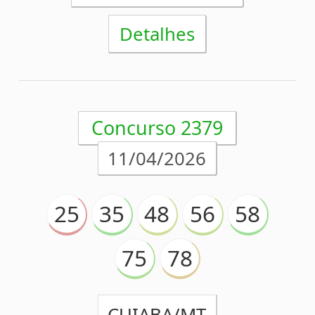
Detalhes
Acesse o conferidor de
apostas da Timemania
1
2
3
4
5
6
7
8
9
10
>
>>