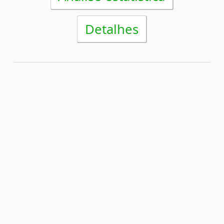
Próximo prêmio
R$22.000.000,00
(em 28/04/2026)
Análise estatística
Detalhes
Concurso 2383
23/04/2026
15
36
43
47
54