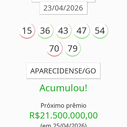
(em 23/04/2026)
Análise estatística
Detalhes
Concurso 2381
16/04/2026
04
14
26
32
65
67
68