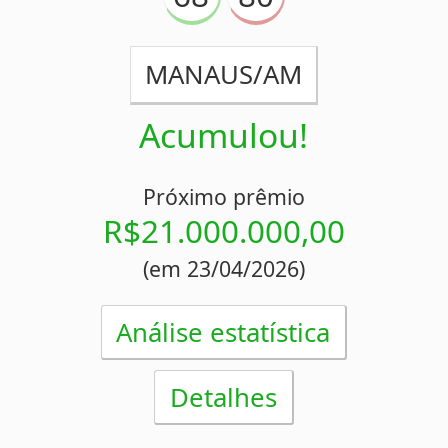
Concurso 2380
14/04/2026
47
54
56
60
64
65
79
JACUIPENSE/BA
Acumulou!
Próximo prêmio
R$19.000.000,00
(em 16/04/2026)