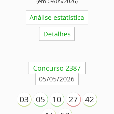
(em 07/05/2026)
Análise estatística
Detalhes
Concurso 2386
30/04/2026
02
20
31
54
59
64
65