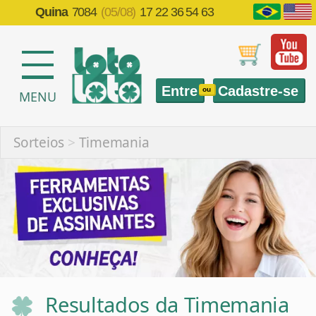
Quina
7084
(05/08)
17 22 36 54 63
Entre
Cadastre-se
ou
MENU
Sorteios
>
Timemania
Resultados da Timemania
Informações sobre sorteios anteriores da
Timemania