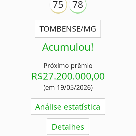
(em 19/05/2026)
Análise estatística
Detalhes
Concurso 2391
14/05/2026
08
09
16
17
21
71
79