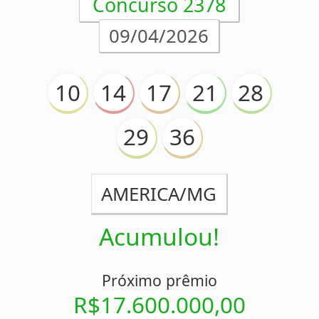
PRINCIPAL
Início
eBooks
Artigos
Estatísticas
Desdobramentos
Conferidor
Simulador
Últimos resultados