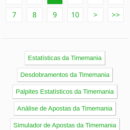
Timemania
Dupla-Sena
Lotomania
Loteria Federal
Loteca
Lotogol
Powerball
Mega Millions
Euromillions
ESTATÍSTICAS
Mega-Sena
Lotofácil