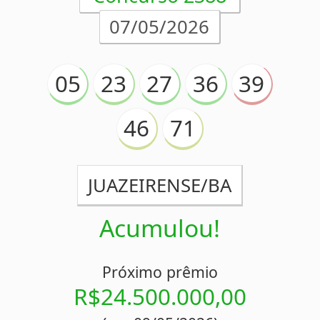
Concurso 2387
05/05/2026
03
05
10
27
42
44
52
POUSO ALEGRE/MG
Acumulou!
Próximo prêmio
R$24.000.000,00