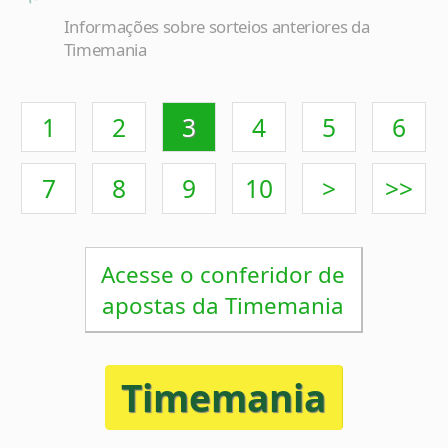
1
2
3
4
5
6
7
8
9
10
>
>>
Acesse o conferidor de
apostas da Timemania
Timemania
Concurso 2393
19/05/2026