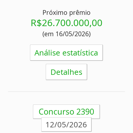
12/05/2026
04
21
22
36
46
58
78
SAO PAULO/SP
Acumulou!
Próximo prêmio
R$26.000.000,00
(em 14/05/2026)