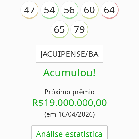
10
14
17
21
28
29
36
AMERICA/MG
Acumulou!
Próximo prêmio
R$17.600.000,00
(em 11/04/2026)
Análise estatística