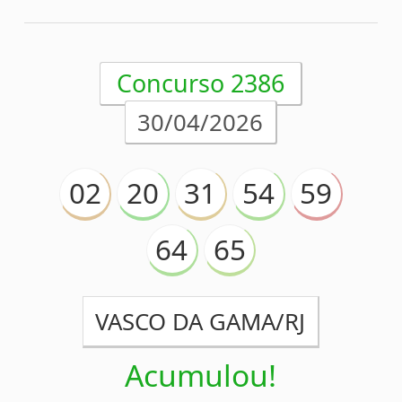
Concurso 2385
28/04/2026
05
14
16
17
20
70
76
CRB/AL
Acumulou!
Próximo prêmio
R$22.500.000,00
(em 30/04/2026)