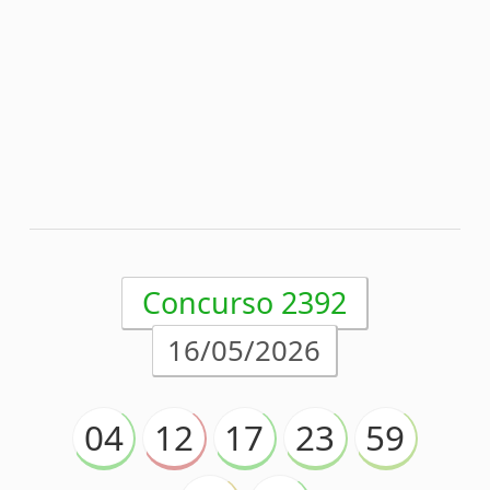
Concurso 2392
16/05/2026
04
12
17
23
59
75
78
TOMBENSE/MG
Acumulou!
Próximo prêmio
R$27.200.000,00