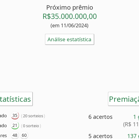
Próximo prêmio
R$35.000.000,00
(em 11/06/2024)
Análise estatística
tatísticas
Premiaç
ado
35
(
)
20 sorteios
6 acertos
1
(R$ 1
ado
21
(
)
0 sorteio
res
48
60
5 acertos
137