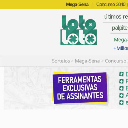
Mega-Sena
|
Concurso
3040
últimos r
palpit
Mega
+Milio
Sorteios
>
Mega-Sena
>
Concurso