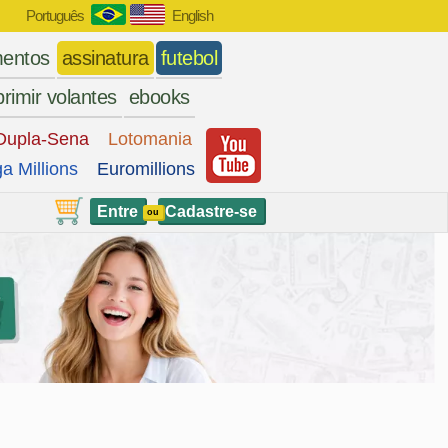
Português
English
entos
assinatura
futebol
rimir volantes
ebooks
Dupla-Sena
Lotomania
a Millions
Euromillions
Entre
Cadastre-se
ou