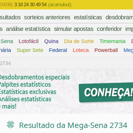
(04/08)
3 16 24 30 49 54
(acumulou!)
esultados
sorteios anteriores
estatísticas
desdobram
es
análise estatística
simular apostas
conferidor
imp
-Sena
Lotofácil
Quina
Dia de Sorte
Timemania
nária
Super Sete
Federal
Loteca
Powerball
Meg
 2734
Resultado da Mega-Sena 2734