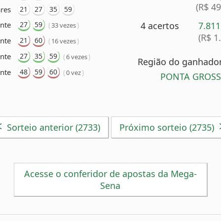
(R$ 4
res
21
27
35
59
nte
27
59
4 acertos
7.81
(
)
33 vezes
(R$ 1
nte
21
60
(
)
16 vezes
ente
27
35
59
(
)
6 vezes
Região do ganhador 
nte
48
59
60
(
)
0 vez
PONTA GROSSA
<
Sorteio anterior (2733)
Próximo sorteio (2735)
Acesse o conferidor de apostas da Mega-
Sena