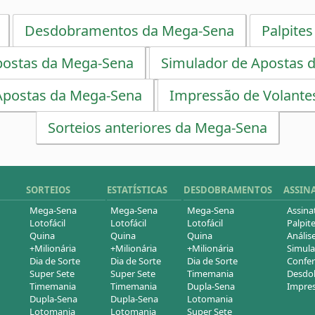
Desdobramentos da Mega-Sena
Palpites
postas da Mega-Sena
Simulador de Apostas 
Apostas da Mega-Sena
Impressão de Volante
Sorteios anteriores da Mega-Sena
SORTEIOS
ESTATÍSTICAS
DESDOBRAMENTOS
ASSIN
Mega-Sena
Mega-Sena
Mega-Sena
Assina
Lotofácil
Lotofácil
Lotofácil
Palpite
Quina
Quina
Quina
Análise
+Milionária
+Milionária
+Milionária
Simula
Dia de Sorte
Dia de Sorte
Dia de Sorte
Confer
Super Sete
Super Sete
Timemania
Desdob
Timemania
Timemania
Dupla-Sena
Impres
Dupla-Sena
Dupla-Sena
Lotomania
Lotomania
Lotomania
Super Sete