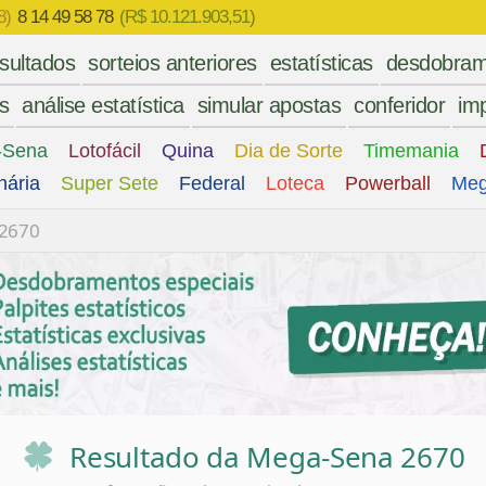
8)
8 14 49 58 78
(R$ 10.121.903,51)
esultados
sorteios anteriores
estatísticas
desdobram
es
análise estatística
simular apostas
conferidor
imp
-Sena
Lotofácil
Quina
Dia de Sorte
Timemania
nária
Super Sete
Federal
Loteca
Powerball
Meg
 2670
Resultado da Mega-Sena 2670