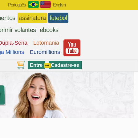
Português
English
entos
assinatura
futebol
rimir volantes
ebooks
Dupla-Sena
Lotomania
a Millions
Euromillions
Entre
Cadastre-se
ou