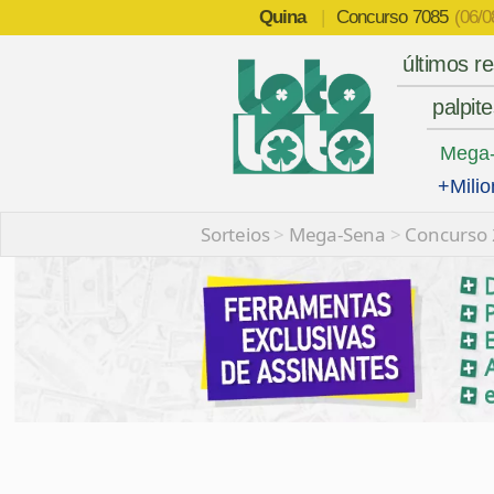
Quina
|
Concurso
7085
(06/0
últimos r
palpit
Mega
+Milio
Sorteios
>
Mega-Sena
>
Concurso