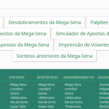
Desdobramentos da Mega-Sena
Palpites
postas da Mega-Sena
Simulador de Apostas 
Apostas da Mega-Sena
Impressão de Volante
Sorteios anteriores da Mega-Sena
SORTEIOS
ESTATÍSTICAS
DESDOBRAMENTOS
ASSIN
Mega-Sena
Mega-Sena
Mega-Sena
Assina
Lotofácil
Lotofácil
Lotofácil
Palpite
Quina
Quina
Quina
Análise
+Milionária
+Milionária
+Milionária
Simula
Dia de Sorte
Dia de Sorte
Dia de Sorte
Confer
Super Sete
Super Sete
Timemania
Desdob