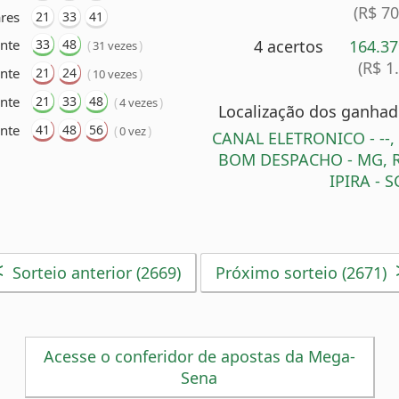
(R$ 7
res
21
33
41
nte
33
48
4 acertos
164.3
(
)
31 vezes
(R$ 1
nte
21
24
(
)
10 vezes
ente
21
33
48
(
)
4 vezes
Localização dos ganhado
nte
41
48
56
(
)
0 vez
CANAL ELETRONICO - --,
BOM DESPACHO - MG, R
IPIRA - S
<
Sorteio anterior (2669)
Próximo sorteio (2671)
Acesse o conferidor de apostas da Mega-
Sena