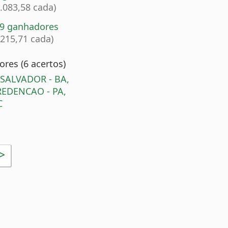
0.083,58 cada)
79 ganhadores
.215,71 cada)
res (6 acertos)
 SALVADOR - BA,
EDENCAO - PA,
C
>