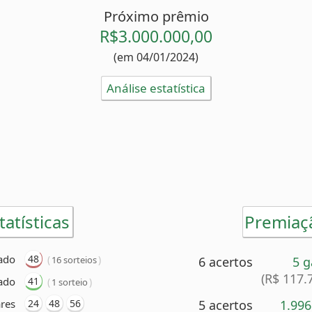
Próximo prêmio
R$3.000.000,00
(em 04/01/2024)
Análise estatística
tatísticas
Premiaç
ado
48
(
)
16 sorteios
6 acertos
5 
(R$ 117.
ado
41
(
)
1 sorteio
res
24
48
56
5 acertos
1.99