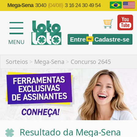
Mega-Sena
3040
(04/08)
3 16 24 30 49 54
Entre
Cadastre-se
ou
MENU
Sorteios
>
Mega-Sena
>
Concurso 2645
Resultado da Mega-Sena
2645