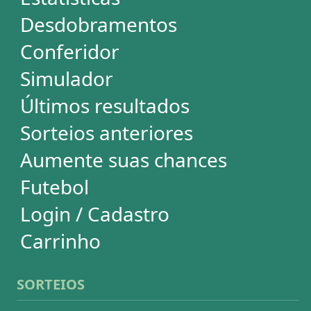
Mega-Sena
Lotofácil
Quina
+Milionária
Dia de Sorte
Super Sete
Timemania
Dupla-Sena
Lotomania
Loteria Federal
Loteca
Lotogol
Powerball