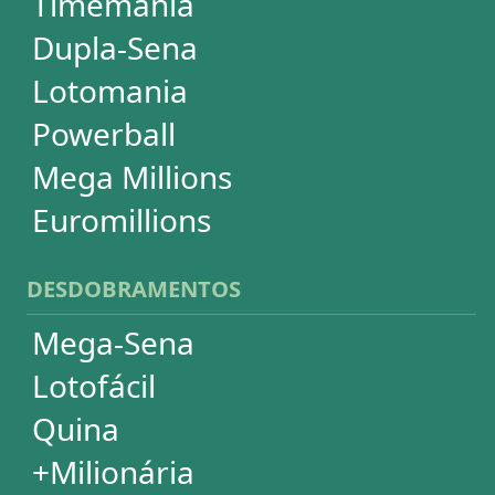
Super Sete
PowerBall
Mega Millions
EuroMillions
ASSINATURA
Assinatura
Palpites Estatísticos
Análises Estatísticas
Simulador de Apostas
Conferidor de Apostas
Desdobramentos Especiais
Impressão de Volantes