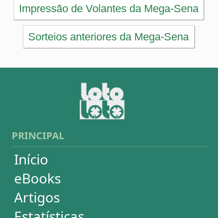
Artigos
Estatísticas
Desdobramentos
Conferidor
Simulador
Últimos resultados
Sorteios anteriores
Aumente suas chances
Futebol
Login / Cadastro
Carrinho
SORTEIOS