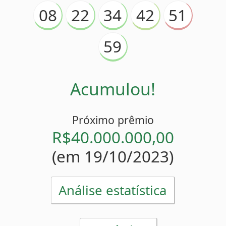
Acumulou!
Próximo prêmio
R$40.000.000,00
(em 19/10/2023)
Análise estatística
Estatísticas
51
Mais atrasado
(
)
37 sorteios
22
Menos atrasado
(
)
0 sorteio
08
22
34
42
Números pares