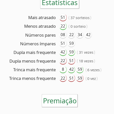
51
59
Números ímpares
42
59
Dupla mais frequente
(
)
31 vezes
22
51
Dupla menos frequente
(
)
18 vezes
8
42
59
Trinca mais frequente
(
)
6 vezes
22
51
59
Trinca menos frequente
(
)
0 vez
Premiação
6 acertos
Nenhum ganhador
5 acertos
55 ganhadores
(R$ 48.487,58 cada)
4 acertos
3.566 ganhadores
(R$ 1.068,35 cada)