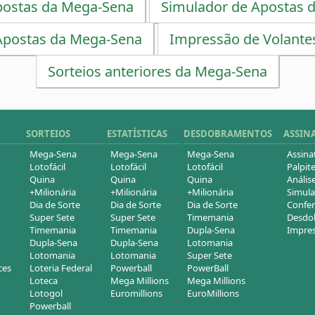
postas da Mega-Sena
Simulador de Apostas 
Apostas da Mega-Sena
Impressão de Volante
Sorteios anteriores da Mega-Sena
SORTEIOS
ESTATÍSTICAS
DESDOBRAMENTOS
ASSIN
Mega-Sena
Mega-Sena
Mega-Sena
Assina
Lotofácil
Lotofácil
Lotofácil
Palpite
Quina
Quina
Quina
Análise
+Milionária
+Milionária
+Milionária
Simula
Dia de Sorte
Dia de Sorte
Dia de Sorte
Confer
Super Sete
Super Sete
Timemania
Desdob
Timemania
Timemania
Dupla-Sena
Impres
Dupla-Sena
Dupla-Sena
Lotomania
Lotomania
Lotomania
Super Sete
ces
Loteria Federal
Powerball
PowerBall
Loteca
Mega Millions
Mega Millions
Lotogol
Euromillions
EuroMillions
Powerball