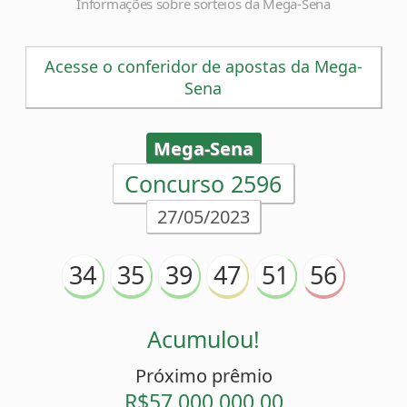
Informações sobre sorteios da Mega-Sena
Acesse o conferidor de apostas da Mega-
Sena
Mega-Sena
Concurso 2596
27/05/2023
34
35
39
47
51
56
Acumulou!
Próximo prêmio
R$57.000.000,00