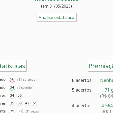
(em 31/05/2023)
Análise estatística
tatísticas
Premiaç
ado
56
(
)
34 sorteios
6 acertos
Nenh
ado
34
(
)
0 sorteio
5 acertos
71 
res
34
56
(R$ 6
res
35
39
47
51
4 acertos
4.56
nte
35
39
(R$ 1
(
)
31 vezes