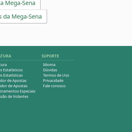
da Mega-Sena
s da Mega-Sena
ATURA
SUPORTE
tura
Idioma
s Estatísticos
Dúvidas
s Estatísticas
Termos de Uso
dor de Apostas
Privacidade
idor de Apostas
Fale conosco
ramentos Especiais
são de Volantes