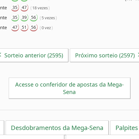
nte
35
47
(
)
18 vezes
ente
35
39
56
(
)
5 vezes
nte
47
51
56
(
)
0 vez
<
Sorteio anterior (2595)
Próximo sorteio (2597)
Acesse o conferidor de apostas da Mega-
Sena
Desdobramentos da Mega-Sena
Palpites