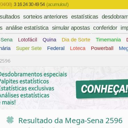
(04/08)
3 16 24 30 49 54
(acumulou!)
esultados
sorteios anteriores
estatísticas
desdobram
es
análise estatística
simular apostas
conferidor
imp
-Sena
Lotofácil
Quina
Dia de Sorte
Timemania
nária
Super Sete
Federal
Loteca
Powerball
Meg
 2596
Resultado da Mega-Sena 2596