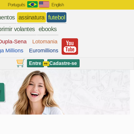
Português
English
entos
assinatura
futebol
rimir volantes
ebooks
Dupla-Sena
Lotomania
a Millions
Euromillions
Entre
Cadastre-se
ou