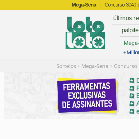
Mega-Sena
|
Concurso
3040
últimos r
palpit
Mega
+Milio
Sorteios
>
Mega-Sena
>
Concurso