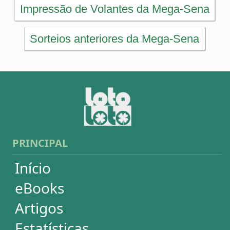
Artigos
Estatísticas
Desdobramentos
Conferidor
Simulador
Últimos resultados
Sorteios anteriores
Aumente suas chances
Futebol
Login / Cadastro
Carrinho
SORTEIOS