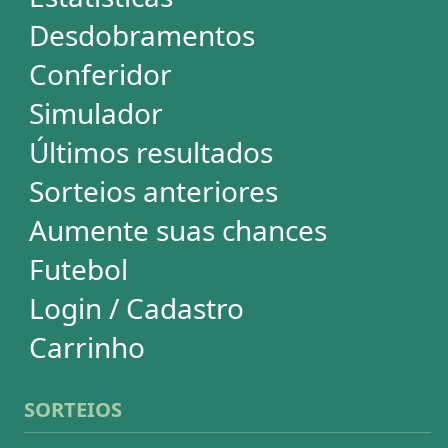
Mega-Sena
Lotofácil
Quina
+Milionária
Dia de Sorte
Super Sete
Timemania
Dupla-Sena
Lotomania
Loteria Federal
Loteca
Lotogol
Powerball