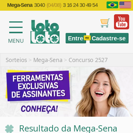
Mega-Sena
3040
(04/08)
3 16 24 30 49 54
Entre
Cadastre-se
ou
MENU
Sorteios
>
Mega-Sena
>
Concurso 2527
Resultado da Mega-Sena
2527