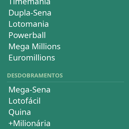
Super Sete
PowerBall
Mega Millions
EuroMillions
ASSINATURA
Assinatura
Palpites Estatísticos
Análises Estatísticas
Simulador de Apostas
Conferidor de Apostas
Desdobramentos Especiais
Impressão de Volantes