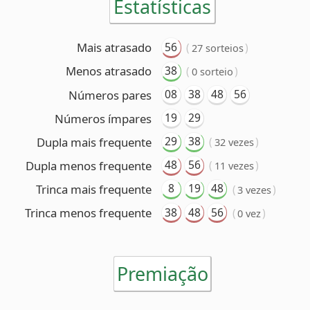
19
29
Números ímpares
29
38
Dupla mais frequente
(
)
32 vezes
48
56
Dupla menos frequente
(
)
11 vezes
8
19
48
Trinca mais frequente
(
)
3 vezes
38
48
56
Trinca menos frequente
(
)
0 vez
Premiação
6 acertos
Nenhum ganhador
5 acertos
80 ganhadores
(R$ 40.771,81 cada)
4 acertos
4.182 ganhadores
(R$ 1.114,21 cada)