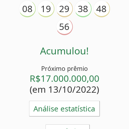
Acumulou!
Próximo prêmio
R$17.000.000,00
(em 13/10/2022)
Análise estatística
Estatísticas
56
Mais atrasado
(
)
27 sorteios
38
Menos atrasado
(
)
0 sorteio
08
38
48
56
Números pares