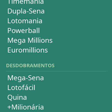
Super Sete
PowerBall
Mega Millions
EuroMillions
ASSINATURA
Assinatura
Palpites Estatísticos
Análises Estatísticas
Simulador de Apostas
Conferidor de Apostas
Desdobramentos Especiais
Impressão de Volantes