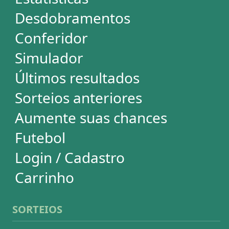
Mega-Sena
Lotofácil
Quina
+Milionária
Dia de Sorte
Super Sete
Timemania
Dupla-Sena
Lotomania
Loteria Federal
Loteca
Lotogol
Powerball