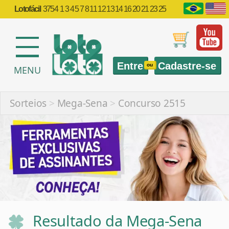
Lotofácil
3754
1 3 4 5 7 8 11 12 13 14 16 20 21 23 25
Entre
Cadastre-se
ou
MENU
Sorteios
>
Mega-Sena
>
Concurso 2515
Resultado da Mega-Sena
2515