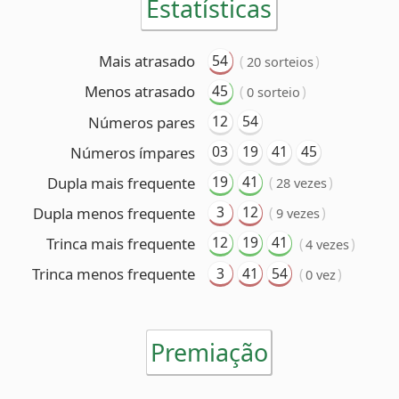
03
19
41
45
Números ímpares
19
41
Dupla mais frequente
(
)
28 vezes
3
12
Dupla menos frequente
(
)
9 vezes
12
19
41
Trinca mais frequente
(
)
4 vezes
3
41
54
Trinca menos frequente
(
)
0 vez
Premiação
6 acertos
Nenhum ganhador
5 acertos
97 ganhadores
(R$ 38.822,29 cada)
4 acertos
6.861 ganhadores
(R$ 784,09 cada)