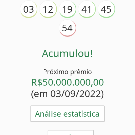
Acumulou!
Próximo prêmio
R$50.000.000,00
(em 03/09/2022)
Análise estatística
Estatísticas
54
Mais atrasado
(
)
20 sorteios
45
Menos atrasado
(
)
0 sorteio
12
54
Números pares