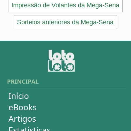
Artigos
Estatísticas
Desdobramentos
Conferidor
Simulador
Últimos resultados
Sorteios anteriores
Aumente suas chances
Futebol
Login / Cadastro
Carrinho
SORTEIOS