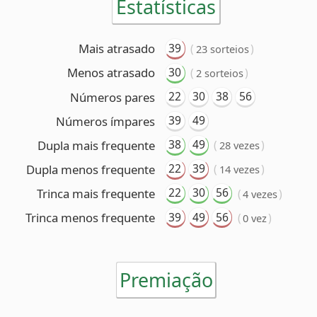
39
49
Números ímpares
38
49
Dupla mais frequente
(
)
28 vezes
22
39
Dupla menos frequente
(
)
14 vezes
22
30
56
Trinca mais frequente
(
)
4 vezes
39
49
56
Trinca menos frequente
(
)
0 vez
Premiação
6 acertos
Nenhum ganhador
5 acertos
27 ganhadores
(R$ 92.717,92 cada)
4 acertos
2.372 ganhadores
(R$ 1.507,69 cada)