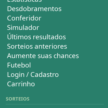
Mega-Sena
Lotofácil
Quina
+Milionária
Dia de Sorte
Super Sete
Timemania
Dupla-Sena
Lotomania
Loteria Federal
Loteca
Lotogol
Powerball