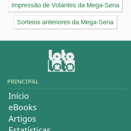
Artigos
Estatísticas
Desdobramentos
Conferidor
Simulador
Últimos resultados
Sorteios anteriores
Aumente suas chances
Futebol
Login / Cadastro
Carrinho
SORTEIOS