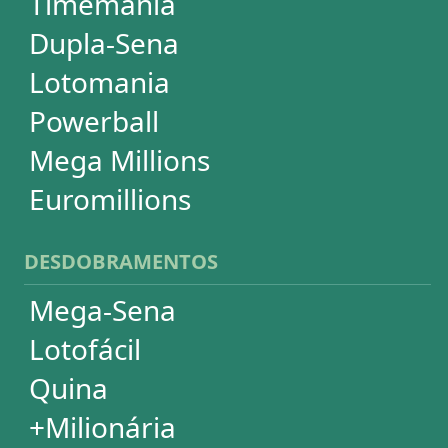
Super Sete
PowerBall
Mega Millions
EuroMillions
ASSINATURA
Assinatura
Palpites Estatísticos
Análises Estatísticas
Simulador de Apostas
Conferidor de Apostas
Desdobramentos Especiais
Impressão de Volantes