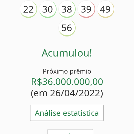
Acumulou!
Próximo prêmio
R$36.000.000,00
(em 26/04/2022)
Análise estatística
Estatísticas
39
Mais atrasado
(
)
23 sorteios
30
Menos atrasado
(
)
2 sorteios
22
30
38
56
Números pares