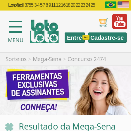
Lotofácil
3755
3 4 5 7 8 9 11 12 16 18 20 22 23 24 25
Entre
Cadastre-se
ou
MENU
Sorteios
>
Mega-Sena
>
Concurso 2474
Resultado da Mega-Sena
2474