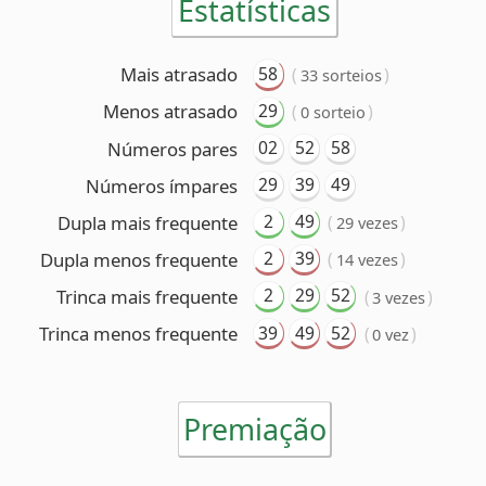
29
39
49
Números ímpares
2
49
Dupla mais frequente
(
)
29 vezes
2
39
Dupla menos frequente
(
)
14 vezes
2
29
52
Trinca mais frequente
(
)
3 vezes
39
49
52
Trinca menos frequente
(
)
0 vez
Premiação
6 acertos
Nenhum ganhador
5 acertos
23 ganhadores
(R$ 67.950,86 cada)
4 acertos
1.364 ganhadores
(R$ 1.636,85 cada)