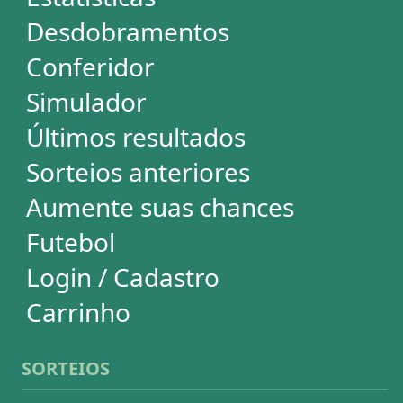
Mega-Sena
Lotofácil
Quina
+Milionária
Dia de Sorte
Super Sete
Timemania
Dupla-Sena
Lotomania
Loteria Federal
Loteca
Lotogol
Powerball