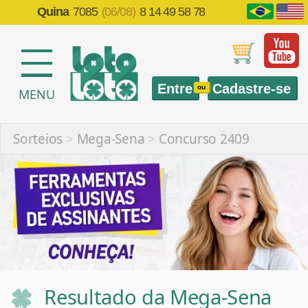
Quina
7085
(06/08)
8 14 49 58 78
Entre
Cadastre-se
ou
MENU
Sorteios
>
Mega-Sena
>
Concurso 2409
Resultado da Mega-Sena
2409