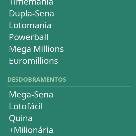
Super Sete
PowerBall
Mega Millions
EuroMillions
ASSINATURA
Assinatura
Palpites Estatísticos
Análises Estatísticas
Simulador de Apostas
Conferidor de Apostas
Desdobramentos Especiais
Impressão de Volantes