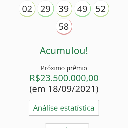
Acumulou!
Próximo prêmio
R$23.500.000,00
(em 18/09/2021)
Análise estatística
Estatísticas
58
Mais atrasado
(
)
33 sorteios
29
Menos atrasado
(
)
0 sorteio
02
52
58
Números pares