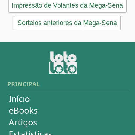
Artigos
Estatísticas
Desdobramentos
Conferidor
Simulador
Últimos resultados
Sorteios anteriores
Aumente suas chances
Futebol
Login / Cadastro
Carrinho
SORTEIOS