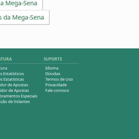
da Mega-Sena
s da Mega-Sena
ATURA
SUPORTE
tura
Idioma
s Estatísticos
Dúvidas
s Estatísticas
Termos de Uso
dor de Apostas
Privacidade
idor de Apostas
Fale conosco
ramentos Especiais
são de Volantes