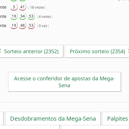
nte
3
41
(
)
18 vezes
ente
19
34
53
(
)
4 vezes
nte
19
48
53
(
)
0 vez
<
Sorteio anterior (2352)
Próximo sorteio (2354)
Acesse o conferidor de apostas da Mega-
Sena
Desdobramentos da Mega-Sena
Palpites