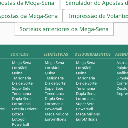
postas da Mega-Sena
Simulador de Apostas 
Apostas da Mega-Sena
Impressão de Volante
Sorteios anteriores da Mega-Sena
SORTEIOS
ESTATÍSTICAS
DESDOBRAMENTOS
ASSIN
Mega-Sena
Mega-Sena
Mega-Sena
Assina
Lotofácil
Lotofácil
Lotofácil
Palpite
Quina
Quina
Quina
Análise
+Milionária
+Milionária
+Milionária
Simula
Dia de Sorte
Dia de Sorte
Dia de Sorte
Confer
Super Sete
Super Sete
Timemania
Desdob
Timemania
Timemania
Dupla-Sena
Impres
Dupla-Sena
Dupla-Sena
Lotomania
Lotomania
Lotomania
Super Sete
ces
Loteria Federal
Powerball
PowerBall
Loteca
Mega Millions
Mega Millions
Lotogol
Euromillions
EuroMillions
Powerball