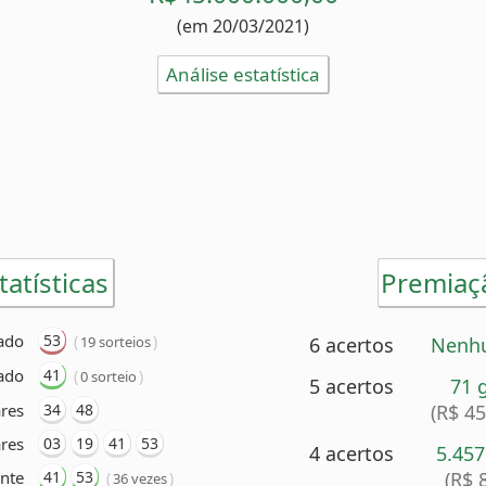
(em 20/03/2021)
Análise estatística
tatísticas
Premiaç
ado
53
(
)
19 sorteios
6 acertos
Nenh
ado
41
(
)
0 sorteio
5 acertos
71 
res
34
48
(R$ 4
res
03
19
41
53
4 acertos
5.45
nte
41
53
(R$ 
(
)
36 vezes