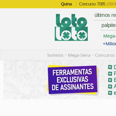
Quina
|
Concurso
7085
(06/0
últimos r
palpit
Mega
+Milio
Sorteios
>
Mega-Sena
>
Concurso