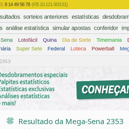
8)
8 14 49 58 78
(R$ 10.121.903,51)
esultados
sorteios anteriores
estatísticas
desdobram
es
análise estatística
simular apostas
conferidor
imp
-Sena
Lotofácil
Quina
Dia de Sorte
Timemania
nária
Super Sete
Federal
Loteca
Powerball
Meg
 2353
Resultado da Mega-Sena 2353