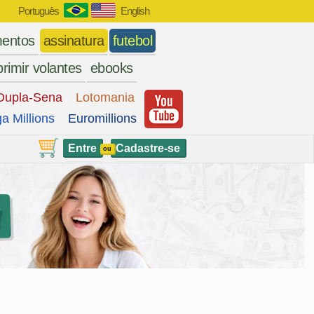
Português
English
entos
assinatura
futebol
rimir volantes
ebooks
Dupla-Sena
Lotomania
a Millions
Euromillions
Entre
Cadastre-se
ou