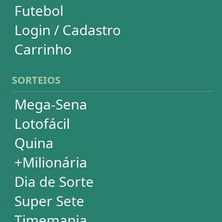
Lotomania
Loteria Federal
Loteca
Lotogol
Powerball
Mega Millions
Euromillions
ESTATÍSTICAS
Mega-Sena
Lotofácil
Quina
+Milionária