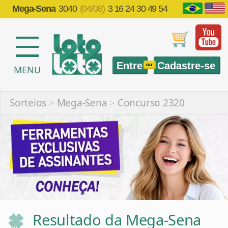
Mega-Sena
3040
(04/08)
3 16 24 30 49 54
Entre
Cadastre-se
ou
MENU
Sorteios
>
Mega-Sena
>
Concurso 2320
Resultado da Mega-Sena
2320