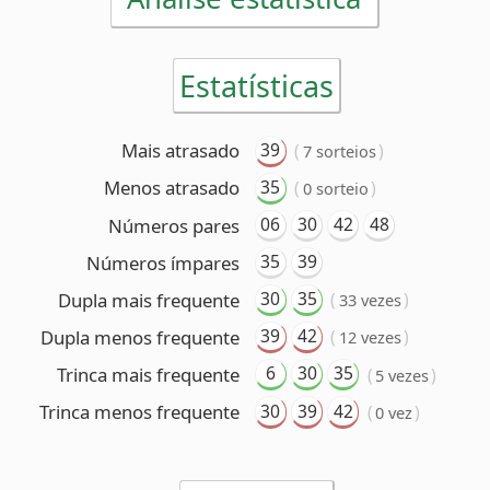
35
Menos atrasado
(
)
0 sorteio
06
30
42
48
Números pares
35
39
Números ímpares
30
35
Dupla mais frequente
(
)
33 vezes
39
42
Dupla menos frequente
(
)
12 vezes
6
30
35
Trinca mais frequente
(
)
5 vezes
30
39
42
Trinca menos frequente
(
)
0 vez
Premiação
6 acertos
1 ganhador
(R$ 76.128.023,58)
5 acertos
92 ganhadores
(R$ 52.821,09 cada)