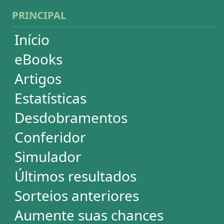
Futebol
Login / Cadastro
Carrinho
SORTEIOS
Mega-Sena
Lotofácil
Quina
+Milionária
Dia de Sorte
Super Sete
Timemania
Dupla-Sena