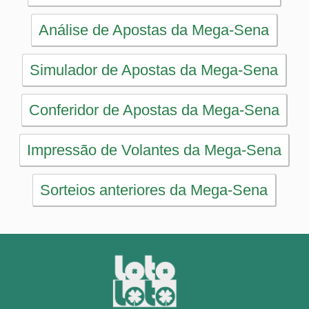
PRINCIPAL
Início
eBooks
Artigos
Estatísticas
Desdobramentos
Conferidor
Simulador
Últimos resultados
Sorteios anteriores
Aumente suas chances