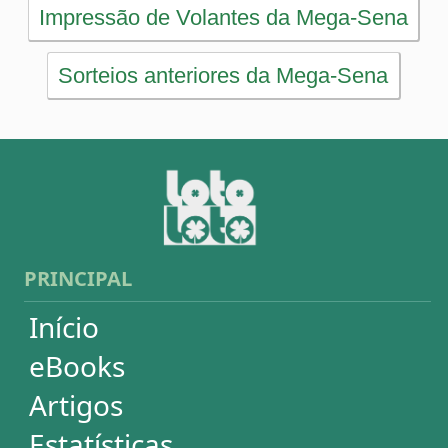
Artigos
Estatísticas
Desdobramentos
Conferidor
Simulador
Últimos resultados
Sorteios anteriores
Aumente suas chances
Futebol
Login / Cadastro
Carrinho
SORTEIOS