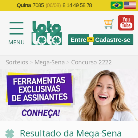
Quina
7085
(06/08)
8 14 49 58 78
Entre
Cadastre-se
ou
MENU
Sorteios
>
Mega-Sena
>
Concurso 2222
Resultado da Mega-Sena
2222