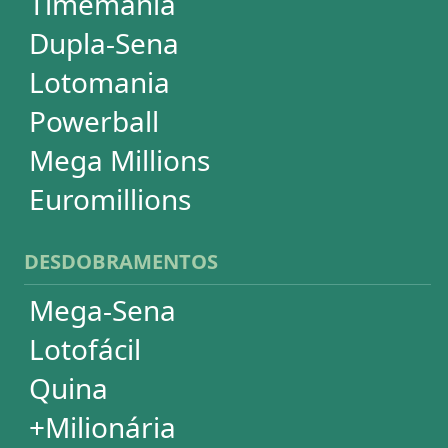
Super Sete
PowerBall
Mega Millions
EuroMillions
ASSINATURA
Assinatura
Palpites Estatísticos
Análises Estatísticas
Simulador de Apostas
Conferidor de Apostas
Desdobramentos Especiais
Impressão de Volantes