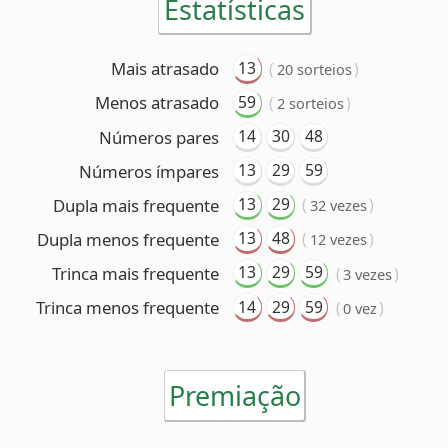
13
29
59
Números ímpares
13
29
Dupla mais frequente
(
)
32 vezes
13
48
Dupla menos frequente
(
)
12 vezes
13
29
59
Trinca mais frequente
(
)
3 vezes
14
29
59
Trinca menos frequente
(
)
0 vez
Premiação
6 acertos
Nenhum ganhador
5 acertos
29 ganhadores
(R$ 58.660,41 cada)
4 acertos
1.969 ganhadores
(R$ 1.234,23 cada)