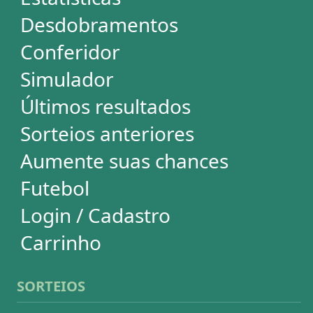
Mega-Sena
Lotofácil
Quina
+Milionária
Dia de Sorte
Super Sete
Timemania
Dupla-Sena
Lotomania
Loteria Federal
Loteca
Lotogol
Powerball