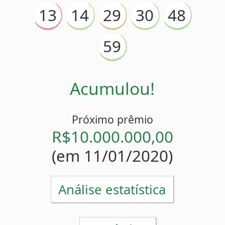
Acumulou!
Próximo prêmio
R$10.000.000,00
(em 11/01/2020)
Análise estatística
Estatísticas
13
Mais atrasado
(
)
20 sorteios
59
Menos atrasado
(
)
2 sorteios
14
30
48
Números pares