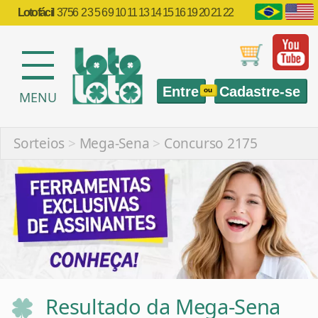
Lotofácil
3756
2 3 5 6 9 10 11 13 14 15 16 19 20 21 22
Entre
Cadastre-se
ou
MENU
Sorteios
>
Mega-Sena
>
Concurso 2175
Resultado da Mega-Sena
2175