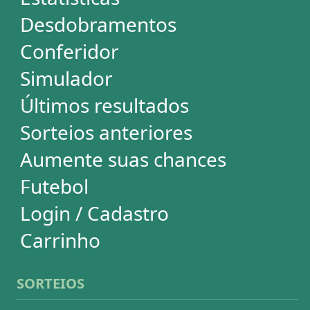
Mega-Sena
Lotofácil
Quina
+Milionária
Dia de Sorte
Super Sete
Timemania
Dupla-Sena
Lotomania
Loteria Federal
Loteca
Lotogol
Powerball