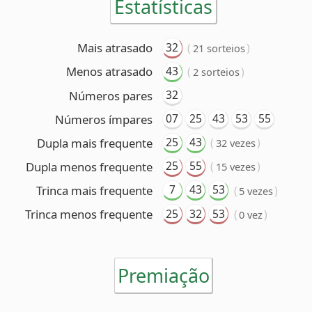
07
25
43
53
55
Números ímpares
25
43
Dupla mais frequente
(
)
32 vezes
25
55
Dupla menos frequente
(
)
15 vezes
7
43
53
Trinca mais frequente
(
)
5 vezes
25
32
53
Trinca menos frequente
(
)
0 vez
Premiação
6 acertos
Nenhum ganhador
5 acertos
73 ganhadores
(R$ 39.289,03 cada)
4 acertos
5.485 ganhadores
(R$ 746,99 cada)