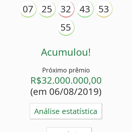
Acumulou!
Próximo prêmio
R$32.000.000,00
(em 06/08/2019)
Análise estatística
Estatísticas
32
Mais atrasado
(
)
21 sorteios
43
Menos atrasado
(
)
2 sorteios
32
Números pares