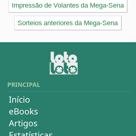
Artigos
Estatísticas
Desdobramentos
Conferidor
Simulador
Últimos resultados
Sorteios anteriores
Aumente suas chances
Futebol
Login / Cadastro
Carrinho
SORTEIOS