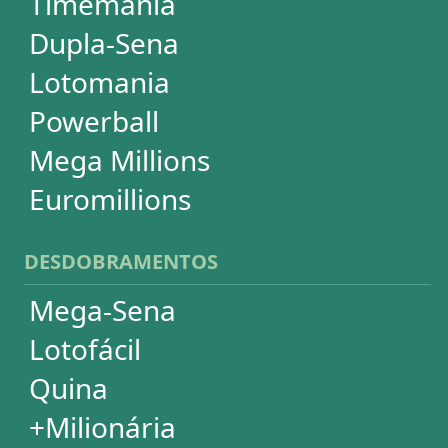
Super Sete
PowerBall
Mega Millions
EuroMillions
ASSINATURA
Assinatura
Palpites Estatísticos
Análises Estatísticas
Simulador de Apostas
Conferidor de Apostas
Desdobramentos Especiais
Impressão de Volantes