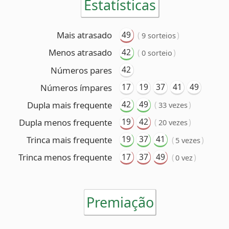
17
19
37
41
49
Números ímpares
42
49
Dupla mais frequente
(
)
33 vezes
19
42
Dupla menos frequente
(
)
20 vezes
19
37
41
Trinca mais frequente
(
)
5 vezes
17
37
49
Trinca menos frequente
(
)
0 vez
Premiação
6 acertos
Nenhum ganhador
5 acertos
366 ganhadores
(R$ 28.739,81 cada)
4 acertos
28.045 ganhadores
(R$ 535,81 cada)