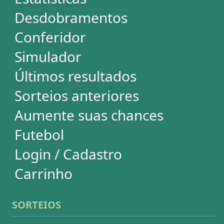
Mega-Sena
Lotofácil
Quina
+Milionária
Dia de Sorte
Super Sete
Timemania
Dupla-Sena
Lotomania
Loteria Federal
Loteca
Lotogol
Powerball