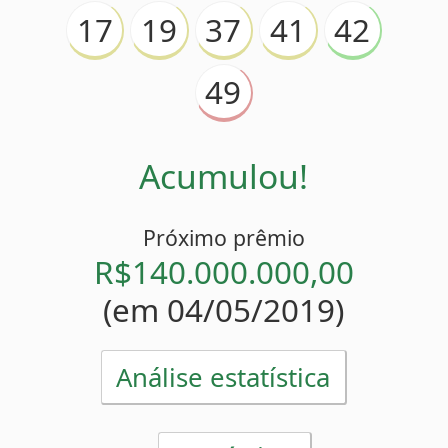
Acumulou!
Próximo prêmio
R$140.000.000,00
(em 04/05/2019)
Análise estatística
Estatísticas
49
Mais atrasado
(
)
9 sorteios
42
Menos atrasado
(
)
0 sorteio
42
Números pares