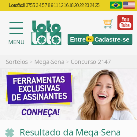
Lotofácil
3755
3 4 5 7 8 9 11 12 16 18 20 22 23 24 25
Entre
Cadastre-se
ou
MENU
Sorteios
>
Mega-Sena
>
Concurso 2147
Resultado da Mega-Sena
2147