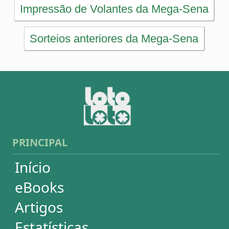
Artigos
Estatísticas
Desdobramentos
Conferidor
Simulador
Últimos resultados
Sorteios anteriores
Aumente suas chances
Futebol
Login / Cadastro
Carrinho
SORTEIOS