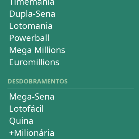
Super Sete
PowerBall
Mega Millions
EuroMillions
ASSINATURA
Assinatura
Palpites Estatísticos
Análises Estatísticas
Simulador de Apostas
Conferidor de Apostas
Desdobramentos Especiais
Impressão de Volantes