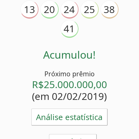
Acumulou!
Próximo prêmio
R$25.000.000,00
(em 02/02/2019)
Análise estatística
Estatísticas
13
Mais atrasado
(
)
14 sorteios
20
Menos atrasado
(
)
1 sorteio
20
24
38
Números pares