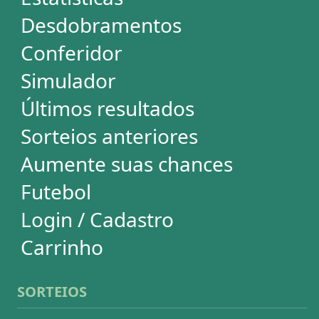
Mega-Sena
Lotofácil
Quina
+Milionária
Dia de Sorte
Super Sete
Timemania
Dupla-Sena
Lotomania
Loteria Federal
Loteca
Lotogol
Powerball