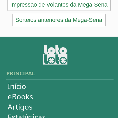
Artigos
Estatísticas
Desdobramentos
Conferidor
Simulador
Últimos resultados
Sorteios anteriores
Aumente suas chances
Futebol
Login / Cadastro
Carrinho
SORTEIOS