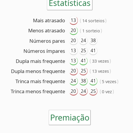
13
25
41
Números ímpares
13
41
Dupla mais frequente
(
)
33 vezes
20
25
Dupla menos frequente
(
)
13 vezes
24
38
41
Trinca mais frequente
(
)
5 vezes
20
24
25
Trinca menos frequente
(
)
0 vez
Premiação
6 acertos
Nenhum ganhador
5 acertos
61 ganhadores
(R$ 34.732,22 cada)
4 acertos
3.897 ganhadores
(R$ 776,66 cada)