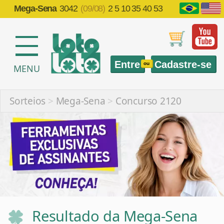
Mega-Sena
3042
(09/08)
2 5 10 35 40 53
Entre
Cadastre-se
ou
MENU
Sorteios
>
Mega-Sena
>
Concurso 2120
Resultado da Mega-Sena
2120