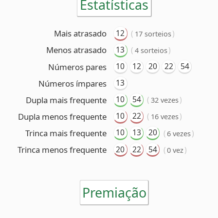
13
Números ímpares
10
54
Dupla mais frequente
(
)
32 vezes
10
22
Dupla menos frequente
(
)
16 vezes
10
13
20
Trinca mais frequente
(
)
6 vezes
20
22
54
Trinca menos frequente
(
)
0 vez
Premiação
6 acertos
Nenhum ganhador
5 acertos
135 ganhadores
(R$ 21.303,29 cada)
4 acertos
8.860 ganhadores
(R$ 463,71 cada)