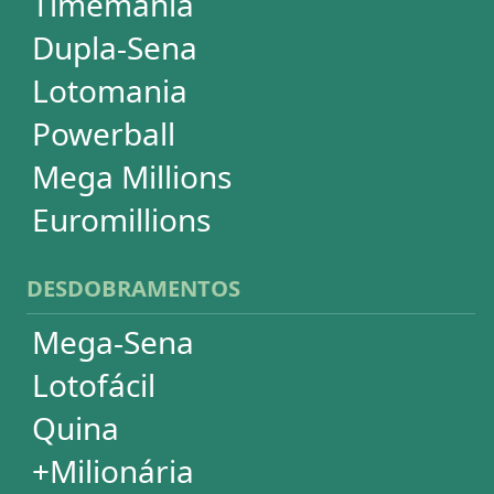
Super Sete
PowerBall
Mega Millions
EuroMillions
ASSINATURA
Assinatura
Palpites Estatísticos
Análises Estatísticas
Simulador de Apostas
Conferidor de Apostas
Desdobramentos Especiais
Impressão de Volantes