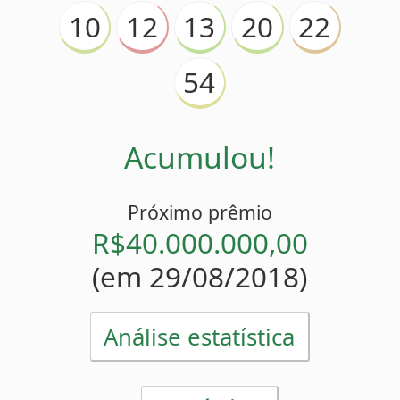
Acumulou!
Próximo prêmio
R$40.000.000,00
(em 29/08/2018)
Análise estatística
Estatísticas
12
Mais atrasado
(
)
17 sorteios
13
Menos atrasado
(
)
4 sorteios
10
12
20
22
54
Números pares