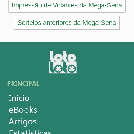
Artigos
Estatísticas
Desdobramentos
Conferidor
Simulador
Últimos resultados
Sorteios anteriores
Aumente suas chances
Futebol
Login / Cadastro
Carrinho
SORTEIOS