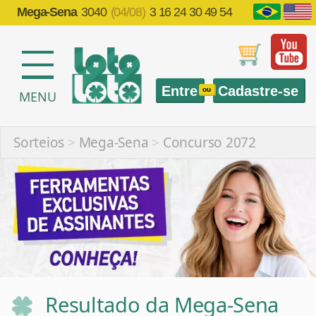
Mega-Sena
3040
(04/08)
3 16 24 30 49 54
Entre
Cadastre-se
ou
MENU
Sorteios
>
Mega-Sena
>
Concurso 2072
Resultado da Mega-Sena
2072