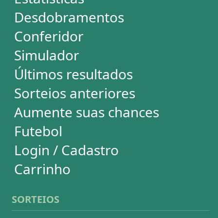
Mega-Sena
Lotofácil
Quina
+Milionária
Dia de Sorte
Super Sete
Timemania
Dupla-Sena
Lotomania
Loteria Federal
Loteca
Lotogol
Powerball