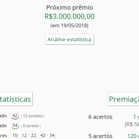
Próximo prêmio
R$3.000.000,00
(em 19/05/2018)
Análise estatística
tatísticas
Premiaç
ado
42
(
)
12 sorteios
6 acertos
1
(R$ 5
ado
54
(
)
0 sorteio
res
10
12
22
42
54
5 acertos
120