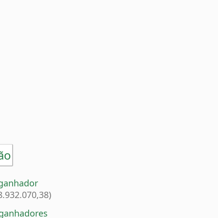
ão
 ganhador
8.932.070,38)
 ganhadores