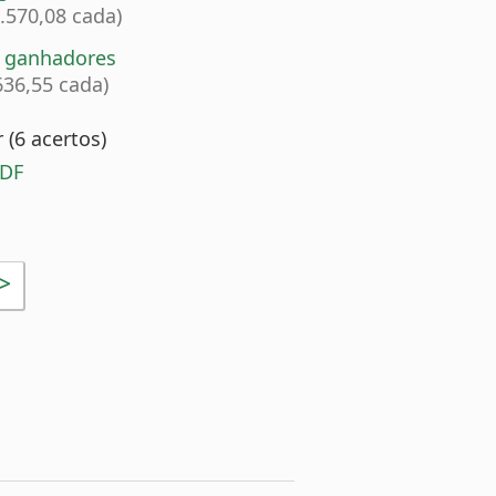
4.570,08 cada)
0 ganhadores
636,55 cada)
(6 acertos)
 DF
>