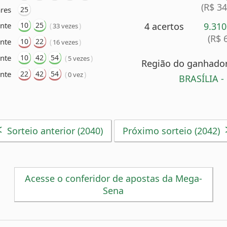
(R$ 3
res
25
nte
10
25
4 acertos
9.31
(
)
33 vezes
(R$ 
nte
10
22
(
)
16 vezes
ente
10
42
54
(
)
5 vezes
Região do ganhador 
nte
22
42
54
(
)
0 vez
BRASÍLIA -
<
Sorteio anterior (2040)
Próximo sorteio (2042)
Acesse o conferidor de apostas da Mega-
Sena