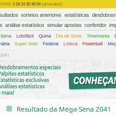
(04/08)
3 16 24 30 49 54
(acumulou!)
esultados
sorteios anteriores
estatísticas
desdobram
es
análise estatística
simular apostas
conferidor
imp
-Sena
Lotofácil
Quina
Dia de Sorte
Timemania
nária
Super Sete
Federal
Loteca
Powerball
Meg
 2041
Resultado da Mega-Sena 2041