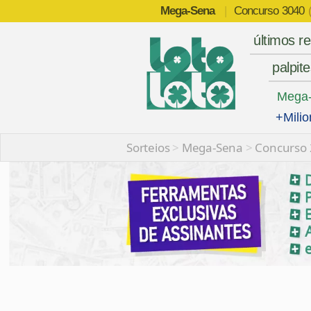
Mega-Sena
|
Concurso
3040
últimos r
palpit
Mega
+Milio
Sorteios
>
Mega-Sena
>
Concurso