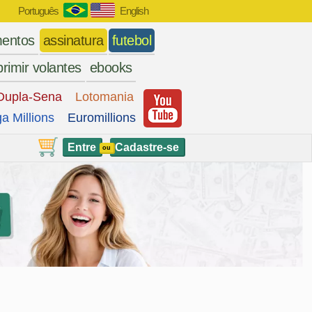
Português
English
entos
assinatura
futebol
rimir volantes
ebooks
Dupla-Sena
Lotomania
a Millions
Euromillions
Entre
Cadastre-se
ou