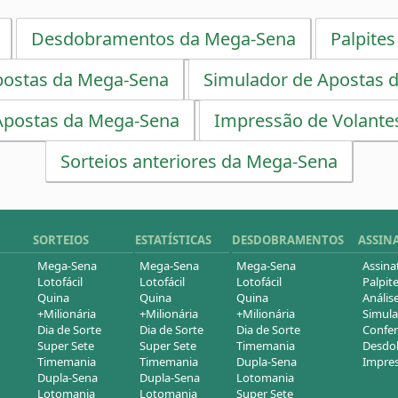
Desdobramentos da Mega-Sena
Palpites
postas da Mega-Sena
Simulador de Apostas 
Apostas da Mega-Sena
Impressão de Volante
Sorteios anteriores da Mega-Sena
SORTEIOS
ESTATÍSTICAS
DESDOBRAMENTOS
ASSIN
Mega-Sena
Mega-Sena
Mega-Sena
Assina
Lotofácil
Lotofácil
Lotofácil
Palpite
Quina
Quina
Quina
Análise
+Milionária
+Milionária
+Milionária
Simula
Dia de Sorte
Dia de Sorte
Dia de Sorte
Confer
Super Sete
Super Sete
Timemania
Desdob
Timemania
Timemania
Dupla-Sena
Impres
Dupla-Sena
Dupla-Sena
Lotomania
Lotomania
Lotomania
Super Sete