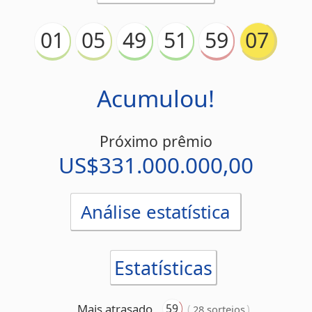
Acumulou!
Próximo prêmio
US$331.000.000,00
Análise estatística
Estatísticas
59
Mais atrasado
(
)
28 sorteios
51
Menos atrasado
(
)
4 sorteios
Números pares
01
05
49
51
59
Números ímpares
1
5
Dupla mais frequente
(
)
5 vezes