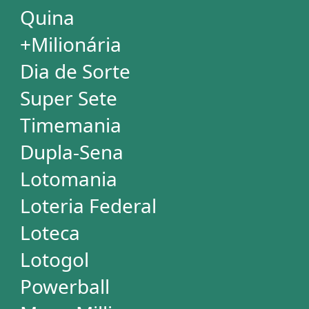
Euromillions
ESTATÍSTICAS
Mega-Sena
Lotofácil
Quina
+Milionária
Dia de Sorte
Super Sete
Timemania
Dupla-Sena
Lotomania
Powerball