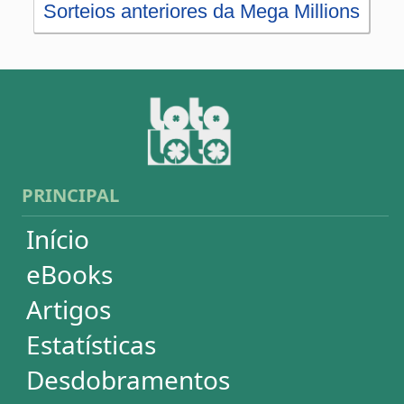
Estatísticas
Desdobramentos
Conferidor
Simulador
Últimos resultados
Sorteios anteriores
Aumente suas chances
Futebol
Login / Cadastro
Carrinho
SORTEIOS
Mega-Sena