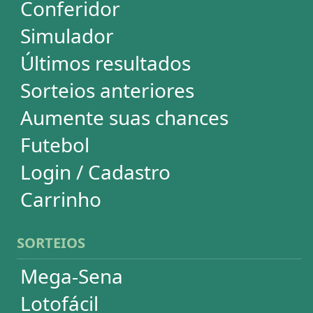
Lotofácil
Quina
+Milionária
Dia de Sorte
Super Sete
Timemania
Dupla-Sena
Lotomania
Loteria Federal
Loteca
Lotogol
Powerball
Mega Millions