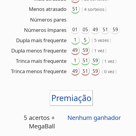
49
59
Dupla menos frequente
(
)
1 vez
1
51
59
Trinca mais frequente
(
)
1 vez
49
51
59
Trinca menos frequente
(
)
0 vez
Premiação
5 acertos +
Nenhum ganhador
MegaBall
5 acertos
Nenhum ganhador
4 acertos +
Um ganhador
MegaBall
(US$ 10.000,00)
4 acertos
11 ganhadores
(US$ 599,00 cada)
3 acertos +
13 ganhadores