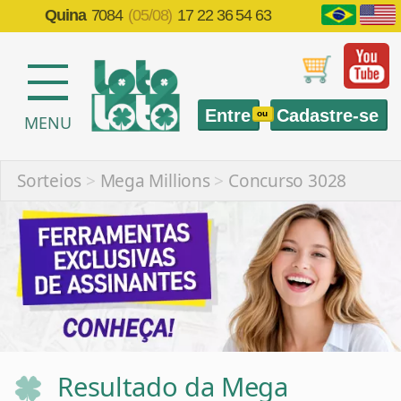
Quina
7084
(05/08)
17 22 36 54 63
Entre
Cadastre-se
ou
MENU
Sorteios
>
Mega Millions
>
Concurso 3028
Resultado da Mega
Millions 3028