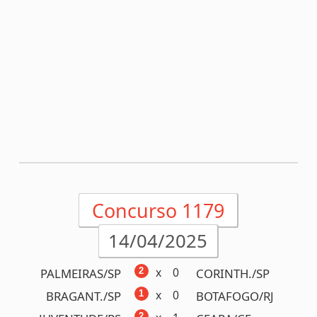
x
1
1
BOTAFOGO/SP
ATLETICO/GO
x
0
1
FLUMINE./RJ
SANTOS/SP
x
0
0
FORTALEZA/CE
INTERNA./RS
x
2
2
ATLETICO/MG
VITORIA/BA
Acumulou!
Próximo prêmio
R$1.500.000,00
Detalhes
Concurso 1178
10/04/2025