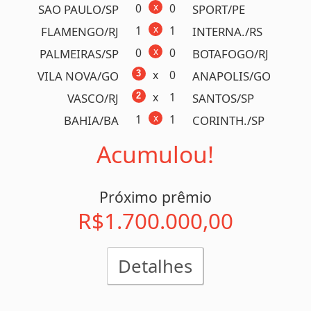
Detalhes
Concurso 1173
17/03/2025
x
0
0
FLAMENGO/RJ
FLUMINE./RJ
x
1
2
CRB/AL
ASA/AL
x
0
1
AMERICA/MG
ATLETICO/MG
0
x
1
S. CRUZ/PE
SPORT/PE
x
0
3
GAMA/DF
BRASILI./DF
0
x
1
FORTALEZA/CE
CEARA/CE
x
0
2
FULHAM/ING
TOTTENH./ING
x
0
1
ARSENAL/ING
CHELSEA/ING