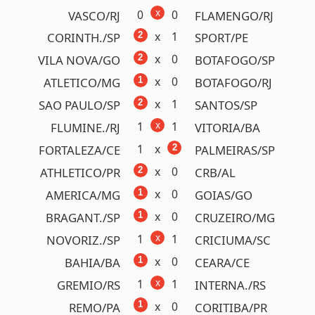
3 ganhadores!
( BA)
R$ 1.939.843,20
Próximo prêmio
R$150.000,00
Detalhes
Concurso 1180
17/04/2025
x
2
2
BOTAFOGO/RJ
SAO PAULO/SP
x
1
2
CUIABA/MT
ATHLETICO/PR
x
1
2
CEARA/CE
VASCO/RJ