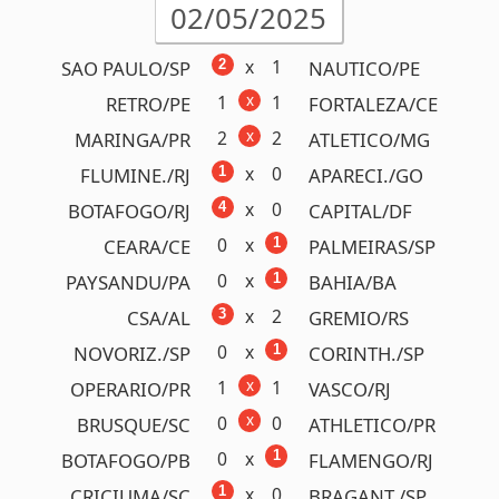
x
2
2
MARINGA/PR
ATLETICO/MG
x
0
1
FLUMINE./RJ
APARECI./GO
x
0
4
BOTAFOGO/RJ
CAPITAL/DF
0
x
1
CEARA/CE
PALMEIRAS/SP
0
x
1
PAYSANDU/PA
BAHIA/BA
x
2
3
CSA/AL
GREMIO/RS
0
x
1
NOVORIZ./SP
CORINTH./SP
x
1
1
OPERARIO/PR
VASCO/RJ
x
0
0
BRUSQUE/SC
ATHLETICO/PR
0
x
1
BOTAFOGO/PB
FLAMENGO/RJ
x
0
1
CRICIUMA/SC
BRAGANT./SP
x
0
2
CRUZEIRO/MG
VILA NOVA/GO
10 ganhadores!
( MG, PI,
SP)