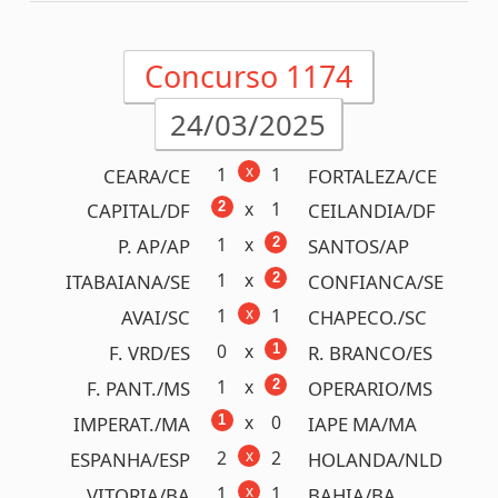
x
1
1
INTERNA./RS
GREMIO/RS
x
0
0
VILA NOVA/GO
GOIAS/GO
x
0
2
BAHIA/BA
VITORIA/BA
x
0
3
FIORENT./ITA
JUVENTUS/ITA
0
x
3
LEICEST./ING
M. UNIT./ING
2
x
4
A. MADR./ESP
BARCELO./ESP
Acumulou!
Próximo prêmio
R$2.200.000,00
Detalhes