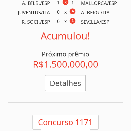
x
0
1
VASCO/RJ
BOTAFOGO/RJ
1
x
3
S. BERN./SP
SAO PAULO/SP
x
2
2
CORINTH./SP
GUARANI/SP
2
x
3
MIRASSOL/SP
PALMEIRAS/SP
x
2
3
FLUMINE./RJ
BANGU/RJ
0
x
3
I. LIME./SP
SANTOS/SP
0
x
2
P. PRETA/SP
BRAGANT./SP
102 ganhadores!
( BA,
DF, GO, MA, MG, MT, PR,
RJ, RN, RO, RS, SC, SE,
SP)
R$ 1.188.171,48