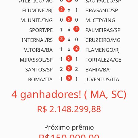
1
x
2
CORINTH./SP
HURACAN/
x
1
1
VITORIA/BA
U. EQUADOR/
0
x
1
UNIVERS./PER
R. PLATE/ARG
1
x
2
S. LUQU./PRY
GREMIO/BRA
x
0
1
U. CHILE/CHL
BOTAFOGO/BRA
1
x
2
SPORT/PE
RETRO/PE
Acumulou!
Próximo prêmio
R$2.000.000,00
Detalhes