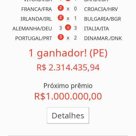
Concurso 1172
10/03/2025
x
0
4
ATLETICO/MG
AMERICA/MG
x
2
2
ASA/AL
CRB/AL
x
2
3
I. MILAO/ITA
MONZA/ITA
x
0
0
BARCELO./ESP
OSASUNA/ESP
1
x
2
VERONA/ITA
BOLOGNA/ITA
x
0
1
CHELSEA/ING
LEICEST./ING
x
1
2
NAPOLI/ITA
FIORENT./ITA
x
1
2
R. MADR./ESP
R. VALL./ESP
x
1
1
M. UNIT./ING
ARSENAL/ING
x
0
0
V. REDO./RJ
FLUMINE./RJ
x
0
1
R. BETIS/ESP
L. PALM./ESP
x
1
1
A. BILB./ESP
MALLORCA/ESP
0
x
4
JUVENTUS/ITA
A. BERG./ITA