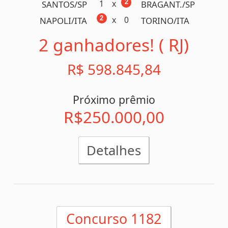
Concurso 1182
24/04/2025
x
0
0
LDU/ECU
FLAMENGO/BRA
x
1
1
CARABOBO/VEN
U. CHILE/CHL
x
1
1
ATLETICO/GO
CUIABA/MT
x
3
3
INTERNA./RS
NACIONAL/
x
0
0
VASCO/RJ
LANUS/
0
x
1
C. COLO/CHL
RACING./URU
0
x
1
BARCELO./ECU
UNIVERS./PER
x
1
1
U. ESPA./CHL
FLUMINE./BRA
x
0
0
OLIMPIA/PRY
PENAROL/URY
x
0
0
HURACAN/ARG
A. CALI/COL