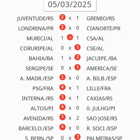
Próximo prêmio
R$350.000,00
Detalhes
Concurso 1169
17/02/2025
x
0
0
PALMEIRAS/SP
SAO PAULO/SP
0
x
2
PARANA/PR
CORITIBA/PR
x
0
1
ATLETICO/GO
ANAPOLIS/GO
0
x
1
LONDRINA/PR
ATHLETICO/PR
x
0
0
P. PRETA/SP
BOTAFOGO/SP
0
x
1
YPIRANGA/RS
GREMIO/RS