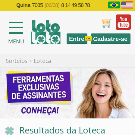
Quina
7085
(06/08)
8 14 49 58 78
Entre
Cadastre-se
ou
MENU
Sorteios
>
Loteca
Resultados da Loteca
Informações sobre sorteios anteriores da Loteca