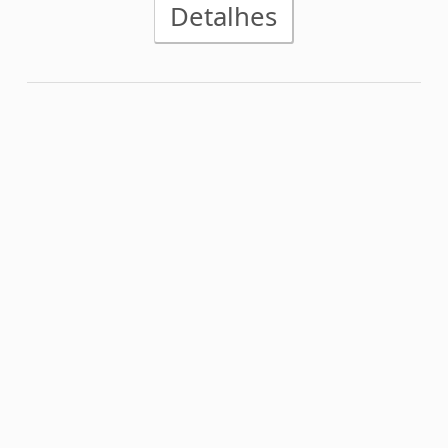
Próximo prêmio
R$1.700.000,00
Detalhes
Concurso 1174
24/03/2025
x
1
1
CEARA/CE
FORTALEZA/CE
x
1
2
CAPITAL/DF
CEILANDIA/DF
1
x
2
P. AP/AP
SANTOS/AP
1
x
2
ITABAIANA/SE
CONFIANCA/SE
x
1
1
AVAI/SC
CHAPECO./SC