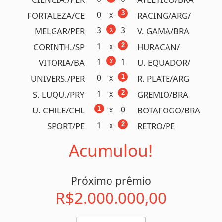
x
1
2
GREMIO/RS
ATLETICO/MG
x
1
1
OPERARIO/PR
MARINGA/PR
0
x
1
ABC/RN
AMERICA/RN
x
1
1
MARANHAO/MA
MOTO CLUB/MA
x
1
1
CONFIANCA/SE
ITABAIANA/SE
x
0
2
FORTALEZA/CE
FLUMINE./RJ
x
0
2
JUVENTUDE/RS
VITORIA/BA
x
1
2
CRUZEIRO/MG
MIRASSOL/SP
x
0
0
SAO PAULO/SP
SPORT/PE
x
1
1
FLAMENGO/RJ
INTERNA./RS
x
0
0
PALMEIRAS/SP
BOTAFOGO/RJ
x
0
3
VILA NOVA/GO
ANAPOLIS/GO
x
1
2
VASCO/RJ
SANTOS/SP
x
1
1
BAHIA/BA
CORINTH./SP
Acumulou!