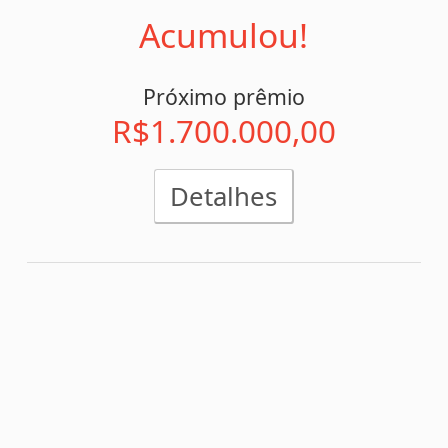
Concurso 1179
14/04/2025
x
0
2
PALMEIRAS/SP
CORINTH./SP
x
0
1
BRAGANT./SP
BOTAFOGO/RJ
x
1
2
JUVENTUDE/RS
CEARA/CE
1
x
2
CHAPECO./SC
CORITIBA/PR
x
0
0
AMAZONAS/AM
FERROVI./SP
x
1
3
VASCO/RJ
SPORT/PE
x
1
4
N. CAST./ING
M. UNIT./ING
x
1
1
BAHIA/BA
MIRASSOL/SP
0
x
2
GREMIO/RS
FLAMENGO/RJ
x
1
1
SAO PAULO/SP
CRUZEIRO/MG