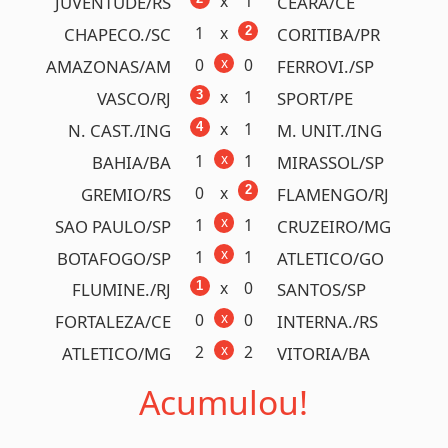
1
x
2
FLAMENGO/RJ
C. CÓRDOBA/
x
2
2
CARACAS/VEN
CIENCIA./PER
x
0
2
LIBERTAD/PRY
TALLERES/AR
x
0
2
BOTAFOGO/RJ
CARABOBO/
x
0
2
GREMIO/RS
GRAU/
x
1
1
A. CALI/COL
CORINTH./BRA
x
0
0
R. PLATE/ARG
BARCELO./ECU
1
x
2
ESTUDIA./ARG
U. CHILE/CHL
x
0
1
VASCO/RJ
A. CABEL/
x
0
1
I. VALLE/ECU
UNIVERS./PER
0
x
1
NACIONAL/URY
BAHIA/BRA
x
0
0
PAYSANDU/PA
GOIAS/GO
x
0
1
PALMEIRAS/SP
C. PORTENO/
1
x
2
CRUZEIRO/MG
MUSHUC RUNA/
Acumulou!