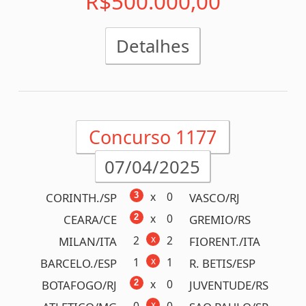
Detalhes
Concurso 1176
03/04/2025
0
x
1
TALLERES/AR
S. PAULO/BRA
0
x
2
CARABOBO/VEN
ESTUDIA./ARG
x
0
1
C. S.FE/ARG
CRUZEIRO/BRA
x
2
4
C. PORT./PRY
BOLIVAR/BOL
0
x
1
O. CALD./COL
FLUMINE./BRA
x
0
0
CIENCIA./PER
ATLETICO/BRA
0
x
3
FORTALEZA/CE
RACING/ARG/
x
3
3
MELGAR/PER
V. GAMA/BRA