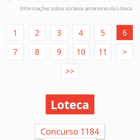
1
2
3
4
5
6
7
8
9
10
11
>
>>
Loteca
Concurso 1184
02/05/2025
x
1
2
SAO PAULO/SP
NAUTICO/PE
x
1
1
RETRO/PE
FORTALEZA/CE