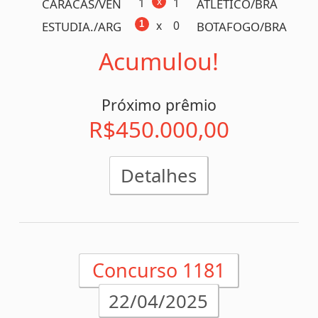
x
0
0
VASCO/RJ
FLAMENGO/RJ
x
1
2
CORINTH./SP
SPORT/PE
x
0
2
VILA NOVA/GO
BOTAFOGO/SP
x
0
1
ATLETICO/MG
BOTAFOGO/RJ
x
1
2
SAO PAULO/SP
SANTOS/SP
x
1
1
FLUMINE./RJ
VITORIA/BA
1
x
2
FORTALEZA/CE
PALMEIRAS/SP
x
0
2
ATHLETICO/PR
CRB/AL
x
0
1
AMERICA/MG
GOIAS/GO
x
0
1
BRAGANT./SP
CRUZEIRO/MG
x
1
1
NOVORIZ./SP
CRICIUMA/SC
x
0
1
BAHIA/BA
CEARA/CE
x
1
1
GREMIO/RS
INTERNA./RS
x
0
1
REMO/PA
CORITIBA/PR