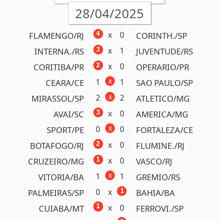
x
0
2
BOTAFOGO/RJ
FLUMINE./RJ
x
0
1
CRUZEIRO/MG
VASCO/RJ
x
1
1
VITORIA/BA
GREMIO/RS
0
x
1
PALMEIRAS/SP
BAHIA/BA
x
0
1
CUIABA/MT
FERROVI./SP
1
x
2
SANTOS/SP
BRAGANT./SP
x
0
2
NAPOLI/ITA
TORINO/ITA
2 ganhadores!
( RJ)
R$ 598.845,84
Próximo prêmio
R$250.000,00
Detalhes