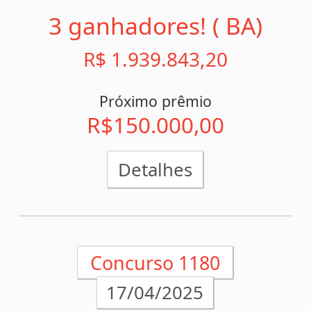
0
x
1
SPORT/PE
BRAGANT./SP
x
1
1
S. CORR./SP
TUNTUM/MA
x
1
4
MIRASSOL/SP
GREMIO/RS
0
x
1
INTERNA./RS
PALMEIRAS/SP
0
x
2
CORINTH./SP
FLUMINE./RJ
0
x
2
PAYSANDU/PA
CHAPECO./SC
x
0
1
AVAI/SC
OPERARIO/PR
x
0
0
CORITIBA/PR
NOVORIZ./SP
x
0
2
SANTOS/SP
ATLETICO/MG
x
1
2
VITORIA/BA
FORTALEZA/CE
x
0
6
FLAMENGO/RJ
JUVENTUDE/RS
Acumulou!
Próximo prêmio
R$1.700.000,00