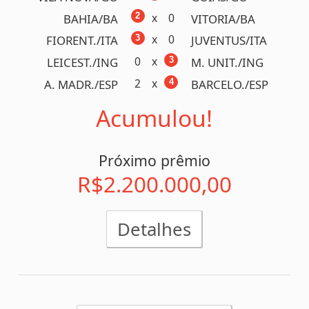
x
1
1
MURICI/AL
CSA/AL
0
x
1
CORURIPE/AL
CSE/AL
1
x
2
BAHIA/BA
JACUIPE./BA
0
x
1
SERGIPE/SE
AMERICA/SE
x
0
1
A. MADR./ESP
A. BILB./ESP
x
1
4
PSG/FRA
LILLE/FRA
x
1
3
INTERNA./RS
CAXIAS/RS
x
0
4
ALTOS/PI
0. JULHO/PI
x
2
3
AVENIDA/RS
SAO JOSE/RS
x
0
4
BARCELO./ESP
R. SOCI./ESP
0
x
3
S. BERN./SP
PALMEIRAS/SP
1
x
2
MILAN/ITA
LAZIO/ITA
Acumulou!
Próximo prêmio