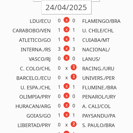
x
1
1
GOIAS/GO
PAYSANDU/PA
0
x
2
LIBERTAD/PRY
S. PAULO/BRA
x
1
1
CARACAS/VEN
ATLETICO/BRA
x
0
1
ESTUDIA./ARG
BOTAFOGO/BRA
Acumulou!
Próximo prêmio
R$450.000,00
Detalhes
Concurso 1181
22/04/2025