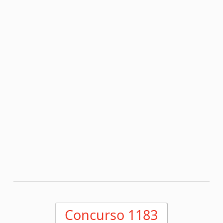
Concurso 1183
28/04/2025
x
0
4
FLAMENGO/RJ
CORINTH./SP
x
1
3
INTERNA./RS
JUVENTUDE/RS
x
0
2
CORITIBA/PR
OPERARIO/PR
x
1
1
CEARA/CE
SAO PAULO/SP
x
2
2
MIRASSOL/SP
ATLETICO/MG
x
0
3
AVAI/SC
AMERICA/MG
x
0
0
SPORT/PE
FORTALEZA/CE