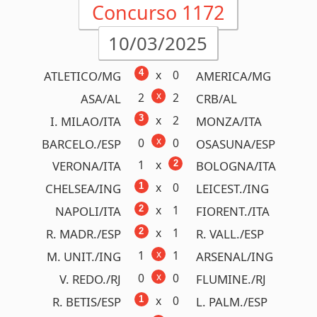
R$800.000,00
Detalhes
Concurso 1170
24/02/2025
x
1
1
AMERICA/MG
CRUZEIRO/MG
0
x
2
TOMBENSE/MG
ATLETICO/MG
x
0
5
FLAMENGO/RJ
MARICA/RJ
0
x
2
CAXIAS/RS
INTERNA./RS
0
x
3
AVAI/SC
CRICIUMA/SC
x
0
2
BAHIA/BA
JUAZEIR./BA
x
1
2
GREMIO/RS
JUVENTUDE/RS