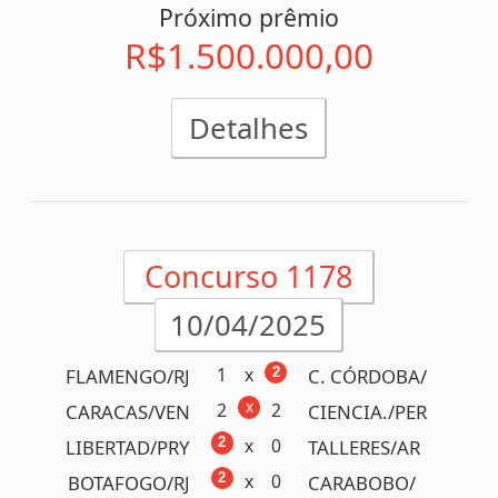
Próximo prêmio
R$500.000,00
Detalhes
Concurso 1177
07/04/2025
x
0
3
CORINTH./SP
VASCO/RJ
x
0
2
CEARA/CE
GREMIO/RS
x
2
2
MILAN/ITA
FIORENT./ITA
x
1
1
BARCELO./ESP
R. BETIS/ESP