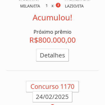
1
x
2
SPORT/PE
NAUTICO/PE
x
0
2
FLAMENGO/RJ
VASCO/RJ
x
1
1
CAXIAS/RS
SAO JOSE/RS
x
2
2
PORTUGU./SP
CORINTH./SP
x
1
1
BOAVISTA/RJ
BOTAFOGO/RJ
0
x
1
BARCELONA/BA
BAHIA/BA
x
0
2
FLUMINE./RJ
N. IGUACU/RJ
x
1
3
SANTOS/SP
A. SANTA/SP
2 ganhadores!
( SP)
R$ 1.028.961,26
Próximo prêmio
R$900.000,00
Detalhes