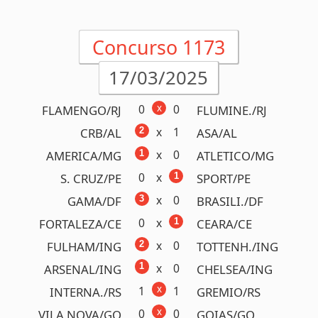
0
x
1
R. SOCI./ESP
SEVILLA/ESP
Acumulou!
Próximo prêmio
R$1.500.000,00
Detalhes
Concurso 1171
05/03/2025
x
1
2
JUVENTUDE/RS
GREMIO/RS
x
0
2
LONDRINA/PR
CIANORTE/PR