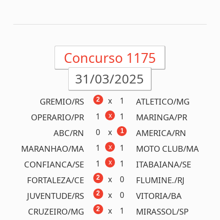
0
x
1
F. VRD/ES
R. BRANCO/ES
1
x
2
F. PANT./MS
OPERARIO/MS
x
0
1
IMPERAT./MA
IAPE MA/MA
x
2
2
ESPANHA/ESP
HOLANDA/NLD
x
1
1
VITORIA/BA
BAHIA/BA
x
0
2
FRANCA/FRA
CROACIA/HRV
x
1
2
IRLANDA/IRL
BULGARIA/BGR
x
3
3
ALEMANHA/DEU
ITALIA/ITA
x
2
3
PORTUGAL/PRT
DINAMAR./DNK
1 ganhador!
(PE)
R$ 2.314.435,94
Próximo prêmio
R$1.000.000,00