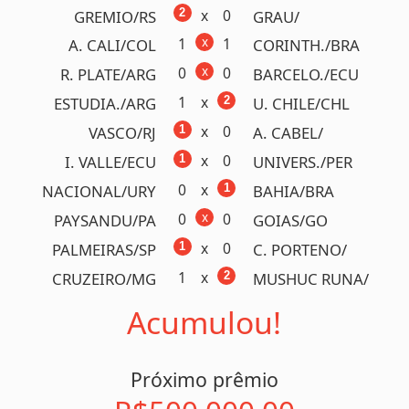
x
0
2
BOTAFOGO/RJ
JUVENTUDE/RS
x
0
0
ATLETICO/MG
SAO PAULO/SP
x
1
2
FLUMINE./RJ
BRAGANT./SP
x
0
0
M. UNIT./ING
M. CITY/ING
1
x
2
SPORT/PE
PALMEIRAS/SP
x
0
3
INTERNA./RS
CRUZEIRO/MG
1
x
2
VITORIA/BA
FLAMENGO/RJ
x
1
1
MIRASSOL/SP
FORTALEZA/CE
x
2
2
SANTOS/SP
BAHIA/BA
x
1
1
ROMA/ITA
JUVENTUS/ITA
4 ganhadores!
( MA, SC)
R$ 2.148.299,88
Próximo prêmio
R$150.000,00