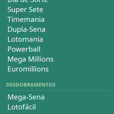
Timemania
Dupla-Sena
Lotomania
Super Sete
PowerBall
Mega Millions
EuroMillions
ASSINATURA
Assinatura
Palpites Estatísticos
Análises Estatísticas
Simulador de Apostas