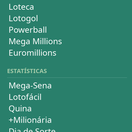
Timemania
Dupla-Sena
Lotomania
Powerball
Mega Millions
Euromillions
DESDOBRAMENTOS
Mega-Sena
Lotofácil
Quina
+Milionária
Dia de Sorte