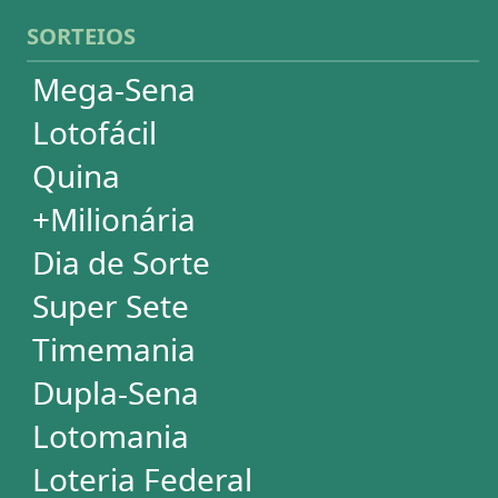
Loteria Federal
Loteca
Lotogol
Powerball
Mega Millions
Euromillions
ESTATÍSTICAS
Mega-Sena
Lotofácil
Quina
+Milionária
Dia de Sorte
Super Sete