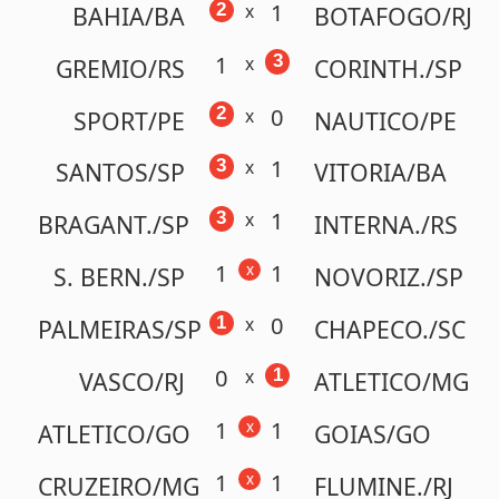
SPORT/PE
NAUTICO/PE
1
3
x
SANTOS/SP
VITORIA/BA
1
3
x
BRAGANT./SP
INTERNA./RS
1
1
x
S. BERN./SP
NOVORIZ./SP
0
1
x
PALMEIRAS/SP
CHAPECO./SC
0
1
x
VASCO/RJ
ATLETICO/MG
1
1
x
ATLETICO/GO
GOIAS/GO
1
1
x
CRUZEIRO/MG
FLUMINE./RJ
0
1
x
REMO/PA
SAO
PAULO/SP
4 ganhadores!
(PR, RJ,