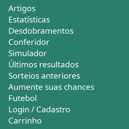
Login / Cadastro
Carrinho
SORTEIOS
Mega-Sena
Lotofácil
Quina
+Milionária
Dia de Sorte
Super Sete
Timemania
Dupla-Sena
Lotomania