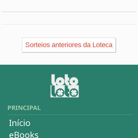
PRINCIPAL
Início
eBooks
Artigos
Estatísticas
Desdobramentos
Conferidor
Simulador
Últimos resultados
Sorteios anteriores
Aumente suas chances
Futebol