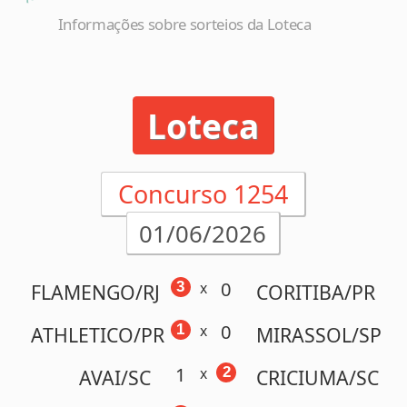
Loteca
Concurso 1254
01/06/2026
0
3
x
FLAMENGO/RJ
CORITIBA/PR
0
1
x
ATHLETICO/PR
MIRASSOL/SP
1
2
x
AVAI/SC
CRICIUMA/SC
1
2
x
BAHIA/BA
BOTAFOGO/RJ
1
3
x
GREMIO/RS
CORINTH./SP
0
2
x