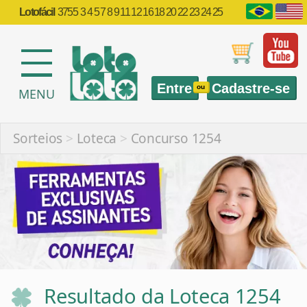
Lotofácil
3755
3 4 5 7 8 9 11 12 16 18 20 22 23 24 25
Entre
Cadastre-se
ou
MENU
Sorteios
>
Loteca
>
Concurso 1254
Resultado da Loteca 1254
Informações sobre sorteios da Loteca