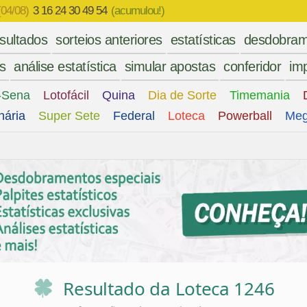
(04/08)
3 16 24 30 49 54
(acumulou!)
esultados
sorteios anteriores
estatísticas
desdobram
es
análise estatística
simular apostas
conferidor
imp
-Sena
Lotofácil
Quina
Dia de Sorte
Timemania
nária
Super Sete
Federal
Loteca
Powerball
Meg
6
Resultado da Loteca 1246