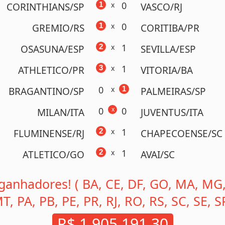
0
1
x
CORINTHIANS/SP
VASCO/RJ
0
1
x
GREMIO/RS
CORITIBA/PR
1
2
x
OSASUNA/ESP
SEVILLA/ESP
1
3
x
ATHLETICO/PR
VITORIA/BA
0
x
1
BRAGANTINO/SP
PALMEIRAS/SP
0
x
0
MILAN/ITA
JUVENTUS/ITA
1
2
x
FLUMINENSE/RJ
CHAPECOENSE/SC
1
2
x
ATLETICO/GO
AVAI/SC
 ganhadores!
( BA, CE, DF, GO, MA, MG
T, PA, PB, PE, PR, RJ, RO, RS, SC, SE, S
R$ 1.905.191,30