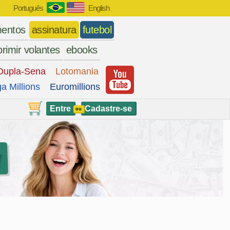
Português
English
entos
assinatura
futebol
rimir volantes
ebooks
Dupla-Sena
Lotomania
a Millions
Euromillions
Entre
Cadastre-se
ou