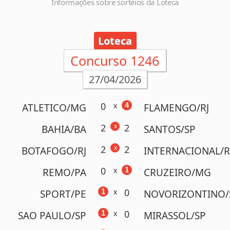
Informações sobre sorteios da Loteca
Loteca
Concurso 1246
27/04/2026
0
x
4
ATLETICO/MG
FLAMENGO/RJ
2
x
2
BAHIA/BA
SANTOS/SP
2
x
2
BOTAFOGO/RJ
INTERNACIONAL/R
0
x
1
REMO/PA
CRUZEIRO/MG
0
1
x
SPORT/PE
NOVORIZONTINO/
0
1
x
SAO PAULO/SP
MIRASSOL/SP