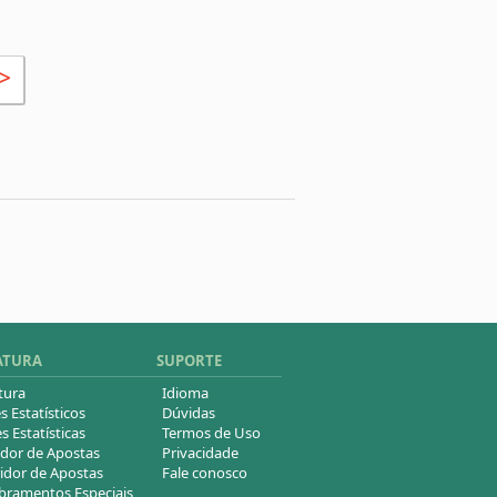
>
ATURA
SUPORTE
tura
Idioma
s Estatísticos
Dúvidas
s Estatísticas
Termos de Uso
dor de Apostas
Privacidade
idor de Apostas
Fale conosco
ramentos Especiais