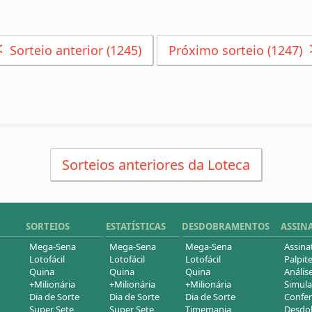
<
Sorteio anterior (1245)
Próximo sorteio (1247)
Sorteios anteriores da Loteca
SORTEIOS
ESTATÍSTICAS
DESDOBRAMENTOS
ASSIN
Mega-Sena
Mega-Sena
Mega-Sena
Assina
Lotofácil
Lotofácil
Lotofácil
Palpite
Quina
Quina
Quina
Análise
+Milionária
+Milionária
+Milionária
Simula
Dia de Sorte
Dia de Sorte
Dia de Sorte
Confer
Super Sete
Super Sete
Timemania
Desdob