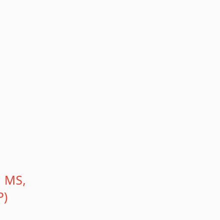
, MS,
P)