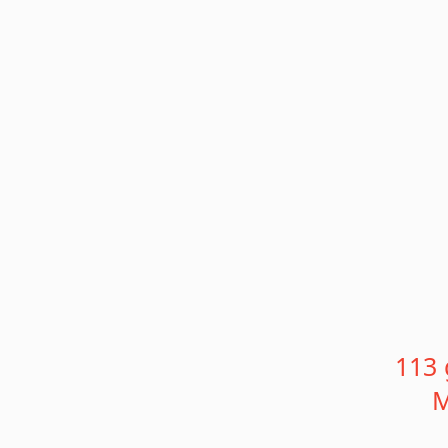
113
M