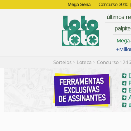
Mega-Sena
|
Concurso
3040
últimos r
palpit
Mega
+Milio
Sorteios
>
Loteca
>
Concurso 124