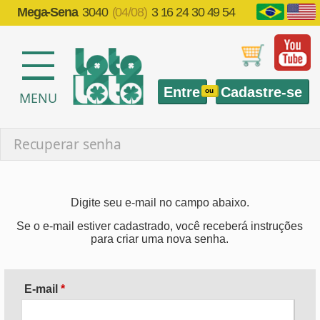
Mega-Sena
3040
(04/08)
3 16 24 30 49 54
Entre
Cadastre-se
ou
MENU
Recuperar senha
Digite seu e-mail no campo abaixo.
Se o e-mail estiver cadastrado, você receberá instruções
para criar uma nova senha.
E-mail
*