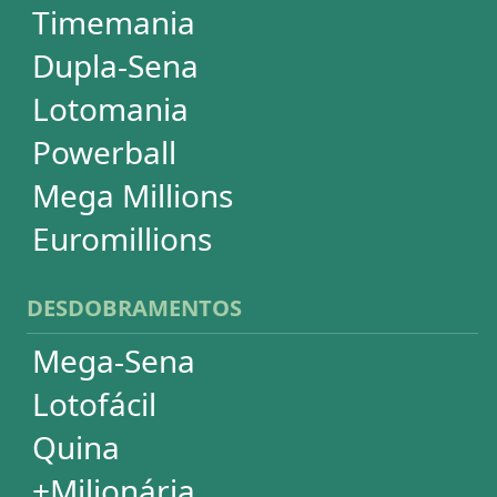
DESDOBRAMENTOS
Mega-Sena
Lotofácil
Quina
+Milionária
Dia de Sorte
Timemania
Dupla-Sena
Lotomania
Super Sete
PowerBall
Mega Millions
EuroMillions