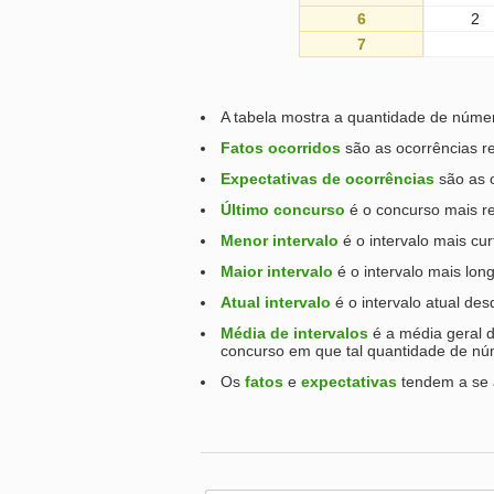
6
2
7
A tabela mostra a quantidade de númer
Fatos ocorridos
são as ocorrências re
Expectativas de ocorrências
são as 
Último concurso
é o concurso mais re
Menor intervalo
é o intervalo mais cu
Maior intervalo
é o intervalo mais lon
Atual intervalo
é o intervalo atual de
Média de intervalos
é a média geral d
concurso em que tal quantidade de núm
Os
fatos
e
expectativas
tendem a se 