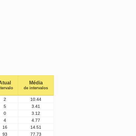
Atual
Média
ntervalo
de intervalos
2
10.44
5
3.41
0
3.12
4
4.77
16
14.51
93
77.73