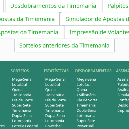
Desdobramentos da Timemania
Palpites
postas da Timemania
Simulador de Apostas 
Apostas da Timemania
Impressão de Volante
Sorteios anteriores da Timemania
SORTEIOS
ESTATÍSTICAS
DESDOBRAMENTOS
ASSIN
Mega-Sena
Mega-Sena
Mega-Sena
Assina
Lotofácil
Lotofácil
Lotofácil
Palpite
Quina
Quina
Quina
Análise
+Milionária
+Milionária
+Milionária
Simula
Dia de Sorte
Dia de Sorte
Dia de Sorte
Confer
Super Sete
Super Sete
Timemania
Desdob
Timemania
Timemania
Dupla-Sena
Impres
Dupla-Sena
Dupla-Sena
Lotomania
Lotomania
Lotomania
Super Sete
ces
Loteria Federal
Powerball
PowerBall