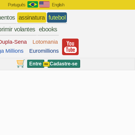
Português
English
entos
assinatura
futebol
rimir volantes
ebooks
Dupla-Sena
Lotomania
a Millions
Euromillions
Entre
Cadastre-se
ou