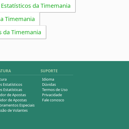
 Estatísticos da Timemania
da Timemania
s da Timemania
ATURA
SUPORTE
tura
Idioma
s Estatísticos
Dúvidas
s Estatísticas
Termos de Uso
dor de Apostas
Privacidade
idor de Apostas
Fale conosco
ramentos Especiais
são de Volantes