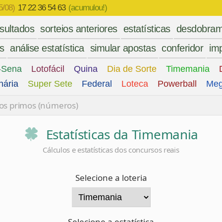
5/08)
17 22 36 54 63
(acumulou!)
esultados
sorteios anteriores
estatísticas
desdobram
es
análise estatística
simular apostas
conferidor
imp
-Sena
Lotofácil
Quina
Dia de Sorte
Timemania
nária
Super Sete
Federal
Loteca
Powerball
Meg
s primos (números)
Estatísticas da Timemania
Cálculos e estatísticas dos concursos reais
Selecione a loteria
Selecione a estatística