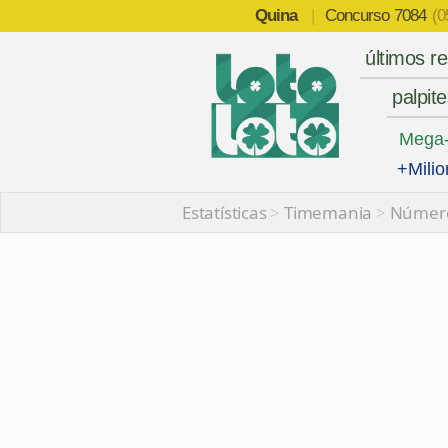
Quina
|
Concurso
7084
(0
últimos r
palpit
Mega
+Milio
Estatísticas
>
Timemania
>
Número