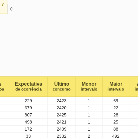
7
0
s
Expectativa
Último
Menor
Maior
os
de ocorrência
concurso
intervalo
intervalo
i
229
2423
1
69
679
2420
1
22
807
2425
1
28
498
2421
1
25
172
2409
1
88
33
2332
2
492