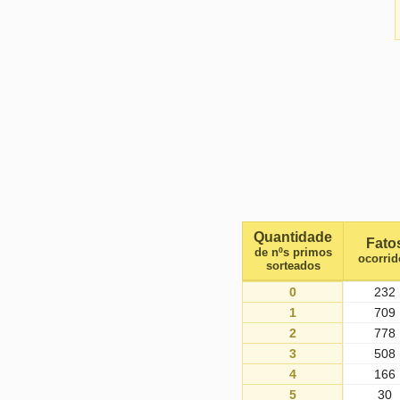
Quantidade
Fato
de nºs primos
ocorrid
sorteados
0
232
1
709
2
778
3
508
4
166
5
30