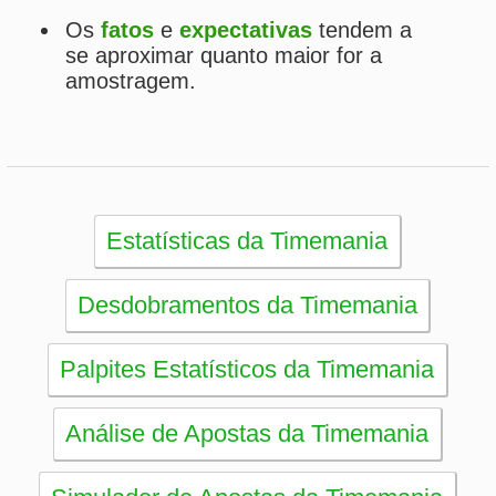
eBooks
Artigos
Estatísticas
Desdobramentos
Conferidor
Simulador
Últimos resultados
Sorteios anteriores
Aumente suas chances
Futebol
Login / Cadastro
Carrinho
SORTEIOS