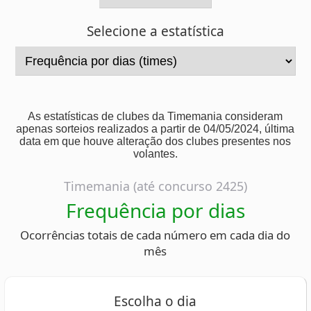
As estatísticas de clubes da Timemania consideram
apenas sorteios realizados a partir de 04/05/2024, última
data em que houve alteração dos clubes presentes nos
volantes.
Timemania (até concurso 2425)
Frequência por dias
Ocorrências totais de cada número em cada dia do
mês
Escolha o dia
1
2
3
4
5
6
7
8
9
10
11
12
13
14
15
16
17
18
19
20