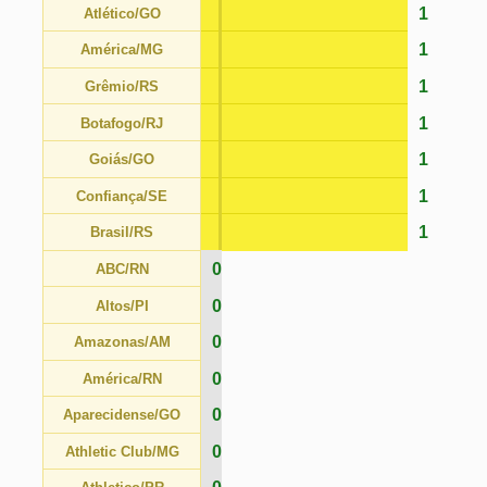
1
Confiança/SE
1
Brasil/RS
0
ABC/RN
0
Altos/PI
0
Amazonas/AM
0
América/RN
0
Aparecidense/GO
0
Athletic Club/MG
0
Athletico/PR
0
Atlético/MG
0
Avaí/SC
0
Bahia/BA
0
Bahia de Feira/BA
0
Botafogo/PB
0
Botafogo/SP