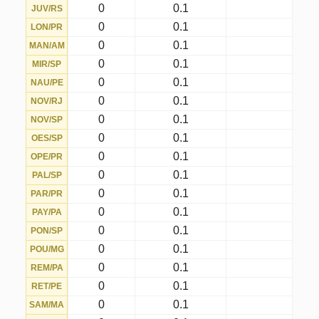
0
0.1
VIL/GO
0
0.1
VIT/BA
0
0.1
VOL/RJ
0
0.1
YPI/RS
A tabela mostra o número de vezes
que cada número foi sorteado no dia
escolhido, considerando todos os
concursos da timemania (com a
matriz atual).
Fatos ocorridos
são as ocorrências
reais totais dos números nos
sorteios realizados no dia escolhido.
Expectativas de ocorrências
são
as ocorrências esperadas para cada
número no dia escolhido, conforme
probabilidade matemática.
Último concurso
é o concurso mais