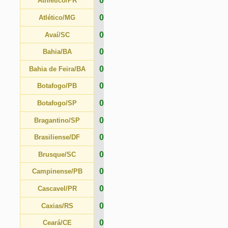
0
Bragantino/SP
0
Brasiliense/DF
0
Brusque/SC
0
Campinense/PB
0
Cascavel/PR
0
Caxias/RS
0
Ceará/CE
0
Ceilândia/DF
0
Chapecoense/SC
0
Corinthians/SP
0
Coritiba/PR
0
CRB/AL
0
Criciúma/SC
0
Cruzeiro/MG
0
CSA/AL