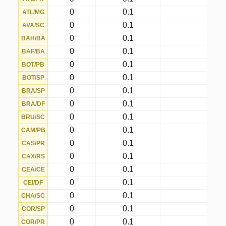
0
0.1
FER/SP
0
0.1
FER/CE
0
0.1
FIG/SC
0
0.1
FLA/RJ
0
0.1
FLO/CE
0
0.1
FLU/RJ
0
0.1
FOR/CE
0
0.1
GUA/SP
0
0.1
INT/RS
0
0.1
ITU/SP
0
0.1
JAC/BA
0
0.1
JUA/BA
0
0.1
JUV/RS
0
0.1
LON/PR
0
0.1
MAN/AM
0
0.1
MIR/SP
0
0.1
NAU/PE
0
0.1
NOV/RJ
0
0.1
NOV/SP
0
0.1
OES/SP