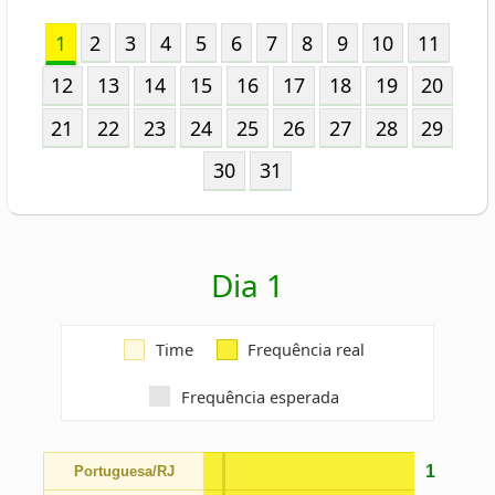
21
22
23
24
25
26
27
28
29
30
31
Dia 1
Time
Frequência real
Frequência esperada
1
Portuguesa/RJ
1
Atlético/GO
1
América/MG
1
Grêmio/RS
1
Botafogo/RJ
1
Goiás/GO