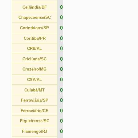
0
Cuiabá/MT
0
Ferroviária/SP
0
Ferroviário/CE
0
Figueirense/SC
0
Flamengo/RJ
0
Floresta/CE
0
Fluminense/RJ
0
Fortaleza/CE
0
Guarani/SP
0
Internacional/RS
0
Ituano/SP
0
Jacuipense/BA
0
Juazeirense/BA
0
Juventude/RS
0
Londrina/PR