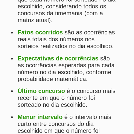
do dia escolhido em que o número
foi sorteado (até o último concurso
do dia escolhido em que tal número
foi sorteado).
Os
fatos
e
expectativas
tendem a
se aproximar quanto maior for a
amostragem.
Estatísticas da Timemania
Desdobramentos da Timemania
Palpites Estatísticos da Timemania
Análise de Apostas da Timemania