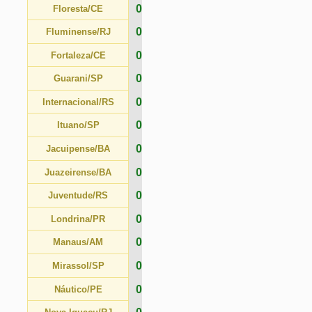
0
Manaus/AM
0
Mirassol/SP
0
Náutico/PE
0
Nova Iguaçu/RJ
0
Novorizontino/SP
0
Oeste/SP
0
Operário/PR
0
Palmeiras/SP
0
Paraná/PR
0
Paysandu/PA
0
Ponte Preta/SP
0
Pouso Alegre/MG
0
Remo/PA
0
Retrô/PE
0
Sampaio Corrêa/MA