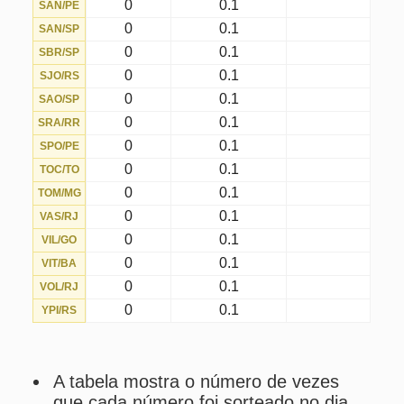
recente em que o número foi
sorteado no dia escolhido.
Menor intervalo
é o intervalo mais
curto entre concursos do dia
escolhido em que o número foi
sorteado.
Maior intervalo
é o intervalo mais
longo entre concursos do dia
escolhido em que o número foi
sorteado.
Atual intervalo
é o intervalo atual
desde o último concurso do dia
escolhido em que o número foi
sorteado (considerando apenas
concursos realizados no dia
escolhido).
Média de intervalos
é a média
geral de intervalos entre concursos