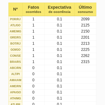
0
0.1
BAF/BA
0
0.1
BOT/PB
0
0.1
BOT/SP
0
0.1
BRA/SP
0
0.1
BRA/DF
0
0.1
BRU/SC
0
0.1
CAM/PB
0
0.1
CAS/PR
0
0.1
CAX/RS
0
0.1
CEA/CE
0
0.1
CEI/DF
0
0.1
CHA/SC
0
0.1
COR/SP
0
0.1
COR/PR
0
0.1
CRB/AL
0
0.1
CRI/SC
0
0.1
CRU/MG
0
0.1
CSA/AL
0
0.1
CUI/MT