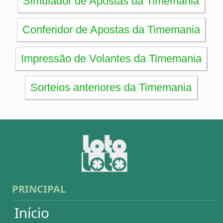
Mega-Sena
Lotofácil
Quina
+Milionária
Dia de Sorte
Super Sete
Timemania
Dupla-Sena
Lotomania
Loteria Federal
Loteca
Lotogol