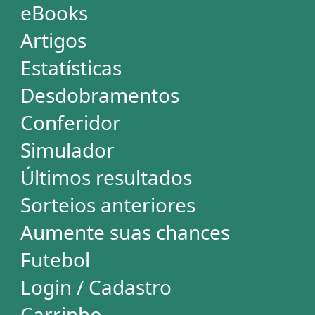
Powerball
Mega Millions
Euromillions
ESTATÍSTICAS
Mega-Sena
Lotofácil
Quina
+Milionária
Dia de Sorte
Super Sete
Timemania
Dupla-Sena