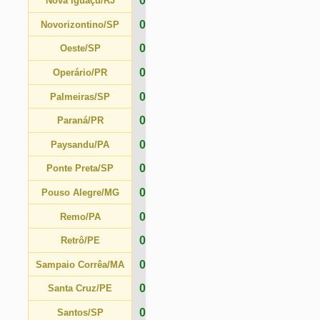
0
Santa Cruz/PE
0
Santos/SP
0
São Bernardo/SP
0
São José/RS
0
São Paulo/SP
0
São Raimundo/RR
0
Sport/PE
0
Tocantinópolis/TO
0
Tombense/MG
0
Vasco/RJ
0
Vila Nova/GO
0
Vitória/BA
0
Volta Redonda/RJ
0
Ypiranga/RS