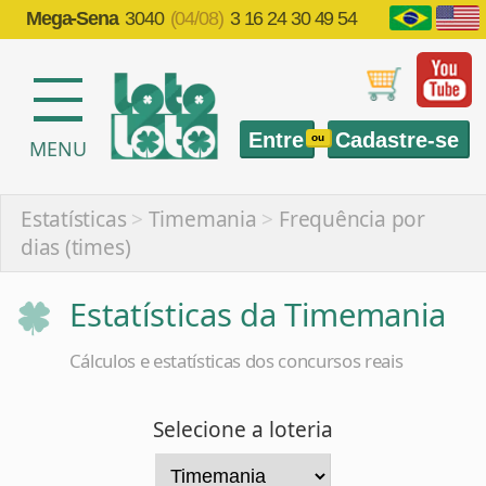
Mega-Sena
3040
(04/08)
3 16 24 30 49 54
Entre
Cadastre-se
ou
MENU
Estatísticas
>
Timemania
>
Frequência por
dias (times)
Estatísticas da Timemania
Cálculos e estatísticas dos concursos reais
Selecione a loteria
Selecione a estatística