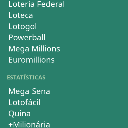
Lotomania
Super Sete
PowerBall
Mega Millions
EuroMillions
ASSINATURA
Assinatura
Palpites Estatísticos
Análises Estatísticas
Simulador de Apostas
Conferidor de Apostas
Desdobramentos Especiais