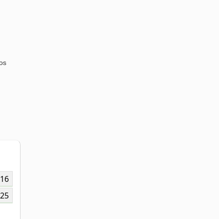
os
16
25