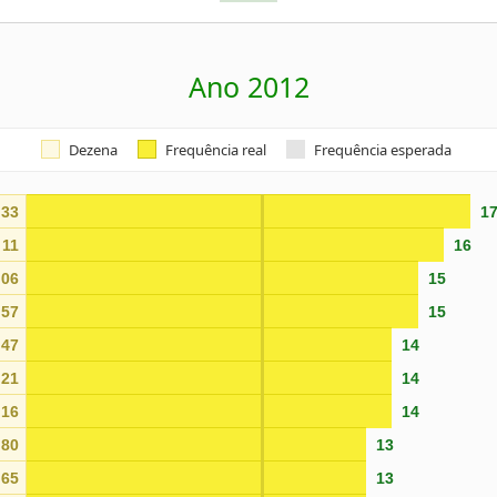
Ano 2012
Dezena
Frequência real
Frequência esperada
33
1
11
16
06
15
57
15
47
14
21
14
16
14
80
13
65
13