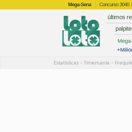
Mega-Sena
|
Concurso
3040
últimos r
palpit
Mega
+Milio
Estatísticas
>
Timemania
>
Frequê