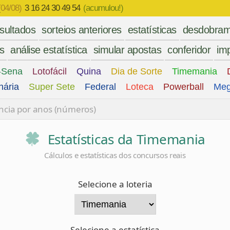
(04/08)
3 16 24 30 49 54
(acumulou!)
esultados
sorteios anteriores
estatísticas
desdobram
es
análise estatística
simular apostas
conferidor
imp
-Sena
Lotofácil
Quina
Dia de Sorte
Timemania
nária
Super Sete
Federal
Loteca
Powerball
Meg
ncia por anos (números)
Estatísticas da Timemania
Cálculos e estatísticas dos concursos reais
Selecione a loteria
Selecione a estatística