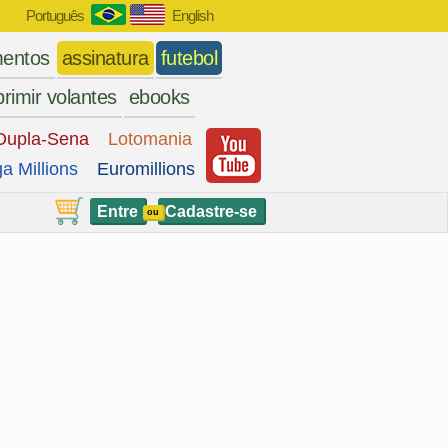
Português
English
entos
assinatura
futebol
rimir volantes
ebooks
Dupla-Sena
Lotomania
a Millions
Euromillions
Entre
Cadastre-se
ou