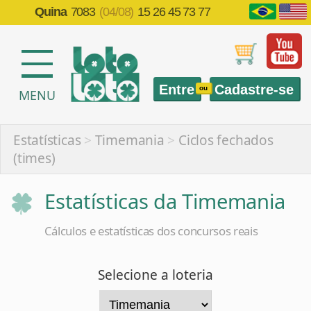
Quina
7083
(04/08)
15 26 45 73 77
Entre
Cadastre-se
ou
MENU
Estatísticas
>
Timemania
>
Ciclos fechados
(times)
Estatísticas da Timemania
Cálculos e estatísticas dos concursos reais
Selecione a loteria
Selecione a estatística