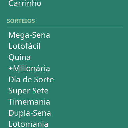
Lotomania
Loteria Federal
Loteca
Lotogol
Powerball
Mega Millions
Euromillions
ESTATÍSTICAS
Mega-Sena
Lotofácil
Quina
+Milionária