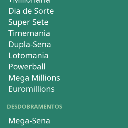
+Milionária
Dia de Sorte
Timemania
Dupla-Sena
Lotomania
Super Sete
PowerBall
Mega Millions
EuroMillions
ASSINATURA
Assinatura
Palpites Estatísticos
Análises Estatísticas