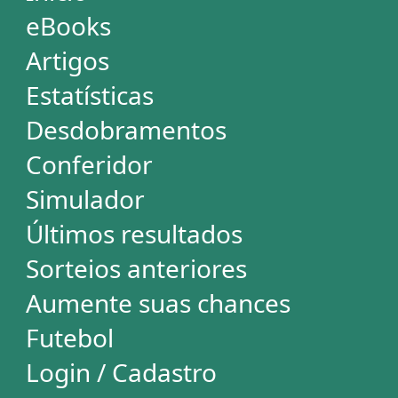
Futebol
Login / Cadastro
Carrinho
SORTEIOS
Mega-Sena
Lotofácil
Quina
+Milionária
Dia de Sorte
Super Sete
Timemania
Dupla-Sena