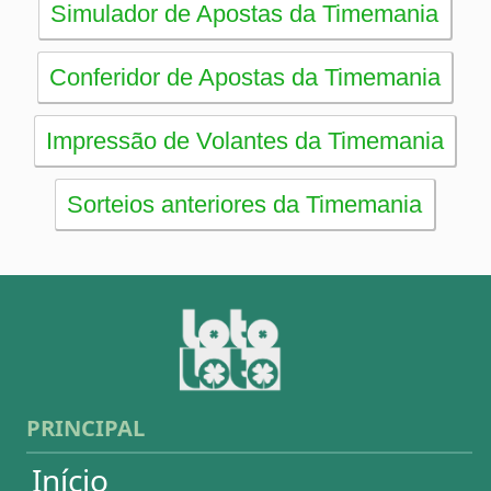
PRINCIPAL
Início
eBooks
Artigos
Estatísticas
Desdobramentos
Conferidor
Simulador
Últimos resultados
Sorteios anteriores
Aumente suas chances