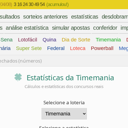
(04/08)
3 16 24 30 49 54
(acumulou!)
esultados
sorteios anteriores
estatísticas
desdobram
es
análise estatística
simular apostas
conferidor
imp
-Sena
Lotofácil
Quina
Dia de Sorte
Timemania
nária
Super Sete
Federal
Loteca
Powerball
Meg
fechados (números)
Estatísticas da Timemania
Cálculos e estatísticas dos concursos reais
Selecione a loteria
Selecione a estatística