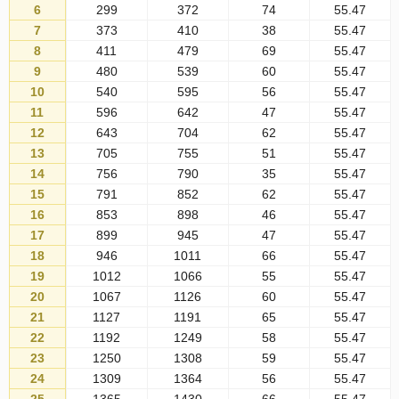
6
299
372
74
55.47
7
373
410
38
55.47
8
411
479
69
55.47
9
480
539
60
55.47
10
540
595
56
55.47
11
596
642
47
55.47
12
643
704
62
55.47
13
705
755
51
55.47
14
756
790
35
55.47
15
791
852
62
55.47
16
853
898
46
55.47
17
899
945
47
55.47
18
946
1011
66
55.47
19
1012
1066
55
55.47
20
1067
1126
60
55.47
21
1127
1191
65
55.47
22
1192
1249
58
55.47
23
1250
1308
59
55.47
24
1309
1364
56
55.47