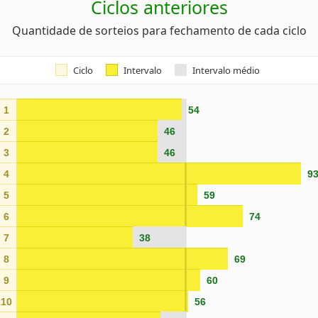
Ciclos anteriores
Quantidade de sorteios para fechamento de cada ciclo
Ciclo
Intervalo
Intervalo médio
1
54
2
46
3
46
4
9
5
59
6
74
7
38
8
69
9
60
10
56