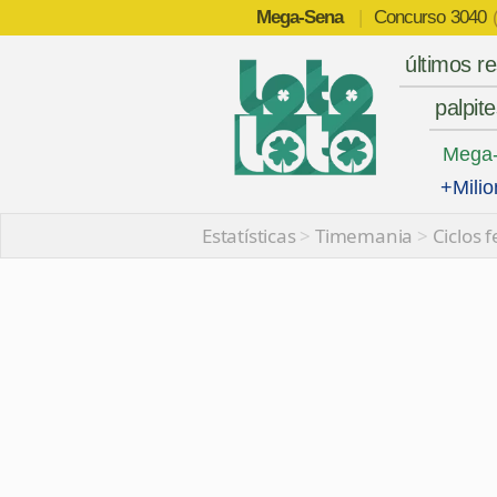
Mega-Sena
|
Concurso
3040
últimos r
palpit
Mega
+Milio
Estatísticas
>
Timemania
>
Ciclos 