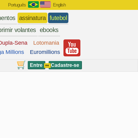
Português
English
entos
assinatura
futebol
rimir volantes
ebooks
Dupla-Sena
Lotomania
a Millions
Euromillions
Entre
Cadastre-se
ou