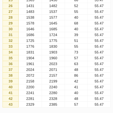
25
1365
1430
66
55.47
26
1431
1482
52
55.47
27
1483
1537
55
55.47
28
1538
1577
40
55.47
29
1578
1645
68
55.47
30
1646
1685
40
55.47
31
1686
1724
39
55.47
32
1725
1775
51
55.47
33
1776
1830
55
55.47
34
1831
1903
73
55.47
35
1904
1960
57
55.47
36
1961
2023
63
55.47
37
2024
2071
48
55.47
38
2072
2157
86
55.47
39
2158
2199
42
55.47
40
2200
2240
41
55.47
41
2241
2280
40
55.47
42
2281
2328
48
55.47
43
2329
2385
57
55.47