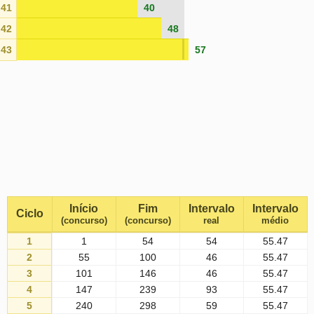
41
40
42
48
43
57
Início
Fim
Intervalo
Intervalo
Ciclo
(concurso)
(concurso)
real
médio
1
1
54
54
55.47
2
55
100
46
55.47
3
101
146
46
55.47
4
147
239
93
55.47
5
240
298
59
55.47