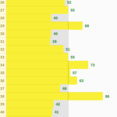
26
52
27
55
28
40
29
68
30
40
31
39
32
51
33
55
34
73
35
57
36
63
37
48
38
86
39
42
40
41