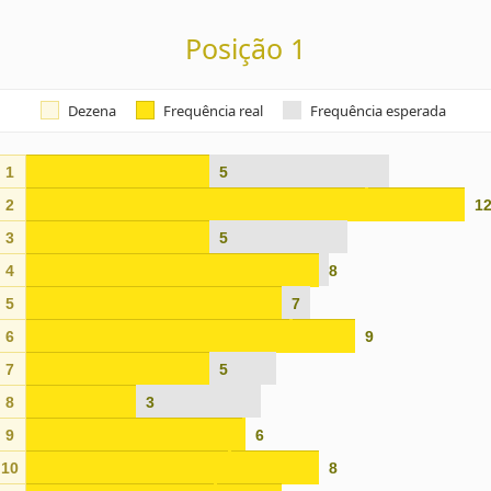
Posição 1
Dezena
Frequência real
Frequência esperada
1
5
2
1
3
5
4
8
5
7
6
9
7
5
8
3
9
6
10
8