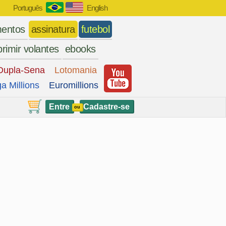
Português
English
entos
assinatura
futebol
rimir volantes
ebooks
Dupla-Sena
Lotomania
a Millions
Euromillions
Entre
Cadastre-se
ou