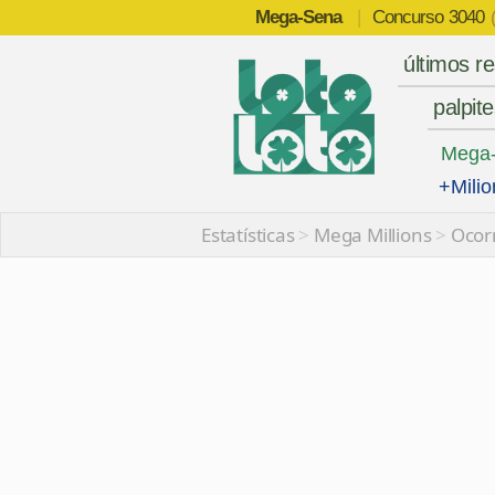
Mega-Sena
|
Concurso
3040
últimos r
palpit
Mega
+Milio
Estatísticas
>
Mega Millions
>
Ocorr