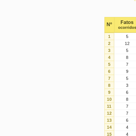
Fatos
Nº
ocorrido
1
5
2
12
3
5
4
8
5
7
6
9
7
5
8
3
9
6
10
8
11
7
12
7
13
6
14
4
15
4