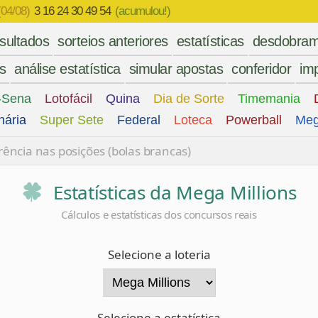
(04/08)
3 16 24 30 49 54
(acumulou!)
esultados
sorteios anteriores
estatísticas
desdobram
es
análise estatística
simular apostas
conferidor
imp
-Sena
Lotofácil
Quina
Dia de Sorte
Timemania
nária
Super Sete
Federal
Loteca
Powerball
Meg
ência nas posições (bolas brancas)
Estatísticas da Mega Millions
Cálculos e estatísticas dos concursos reais
Selecione a loteria
Selecione a estatística