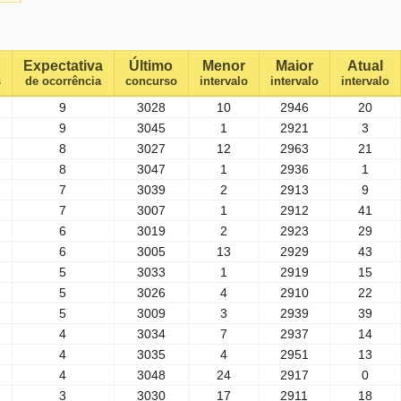
Expectativa
Último
Menor
Maior
Atual
s
de ocorrência
concurso
intervalo
intervalo
intervalo
9
3028
10
2946
20
9
3045
1
2921
3
8
3027
12
2963
21
8
3047
1
2936
1
7
3039
2
2913
9
7
3007
1
2912
41
6
3019
2
2923
29
6
3005
13
2929
43
5
3033
1
2919
15
5
3026
4
2910
22
5
3009
3
2939
39
4
3034
7
2937
14
4
3035
4
2951
13
4
3048
24
2917
0
3
3030
17
2911
18