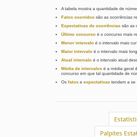
A tabela mostra a quantidade de númer
Fatos ocorridos
são as ocorrências re
Expectativas de ocorrências
são as 
Último concurso
é o concurso mais re
Menor intervalo
é o intervalo mais cu
Maior intervalo
é o intervalo mais lon
Atual intervalo
é o intervalo atual de
Média de intervalos
é a média geral d
concurso em que tal quantidade de núm
Os
fatos
e
expectativas
tendem a se 
Estatíst
Palpites Esta