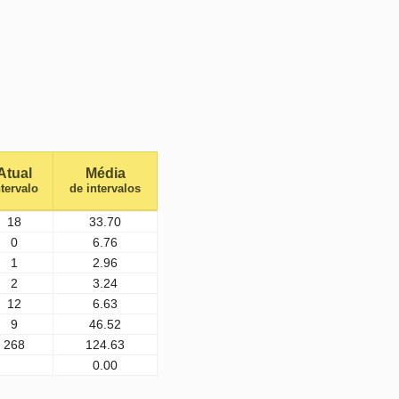
Atual
Média
ntervalo
de intervalos
18
33.70
0
6.76
1
2.96
2
3.24
12
6.63
9
46.52
268
124.63
0.00