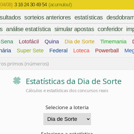
(04/08)
3 16 24 30 49 54
(acumulou!)
esultados
sorteios anteriores
estatísticas
desdobram
es
análise estatística
simular apostas
conferidor
imp
-Sena
Lotofácil
Quina
Dia de Sorte
Timemania
nária
Super Sete
Federal
Loteca
Powerball
Meg
os primos (números)
Estatísticas da Dia de Sorte
Cálculos e estatísticas dos concursos reais
Selecione a loteria
Selecione a estatística