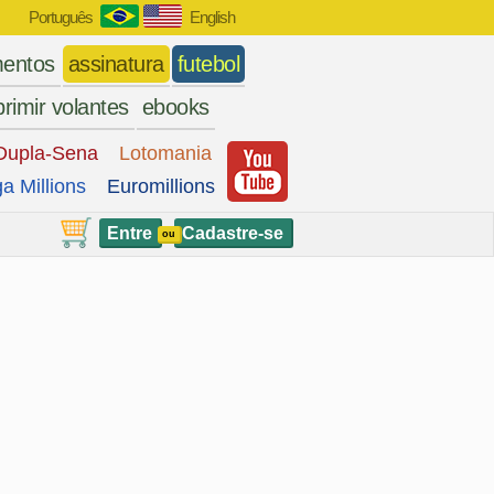
Português
English
entos
assinatura
futebol
rimir volantes
ebooks
Dupla-Sena
Lotomania
a Millions
Euromillions
Entre
Cadastre-se
ou