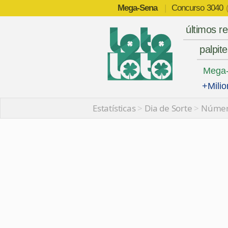
Mega-Sena
|
Concurso
3040
últimos r
palpit
Mega
+Milio
Estatísticas
>
Dia de Sorte
>
Númer