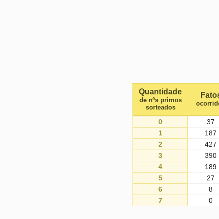
Quantidade
Fato
de nºs primos
ocorrid
sorteados
0
37
1
187
2
427
3
390
4
189
5
27
6
8
7
0