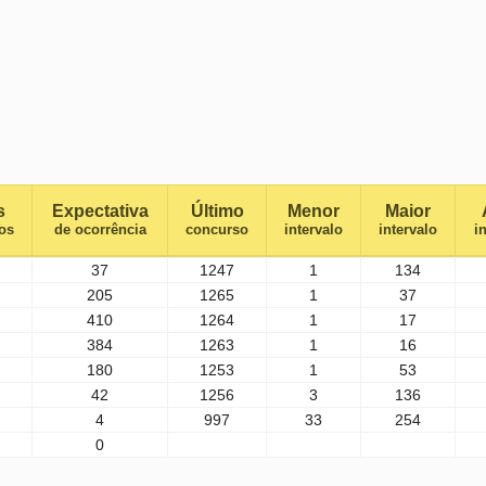
s
Expectativa
Último
Menor
Maior
os
de ocorrência
concurso
intervalo
intervalo
i
37
1247
1
134
205
1265
1
37
410
1264
1
17
384
1263
1
16
180
1253
1
53
42
1256
3
136
4
997
33
254
0