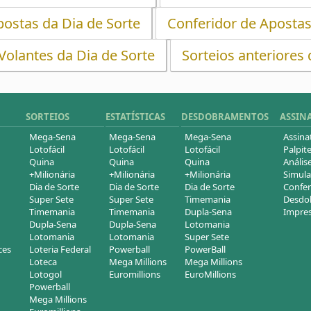
ostas da Dia de Sorte
Conferidor de Apostas
olantes da Dia de Sorte
Sorteios anteriores 
SORTEIOS
ESTATÍSTICAS
DESDOBRAMENTOS
ASSIN
Mega-Sena
Mega-Sena
Mega-Sena
Assina
Lotofácil
Lotofácil
Lotofácil
Palpite
Quina
Quina
Quina
Análise
+Milionária
+Milionária
+Milionária
Simula
Dia de Sorte
Dia de Sorte
Dia de Sorte
Confer
Super Sete
Super Sete
Timemania
Desdob
Timemania
Timemania
Dupla-Sena
Impres
Dupla-Sena
Dupla-Sena
Lotomania
Lotomania
Lotomania
Super Sete
ces
Loteria Federal
Powerball
PowerBall
Loteca
Mega Millions
Mega Millions
Lotogol
Euromillions
EuroMillions
Powerball
Mega Millions