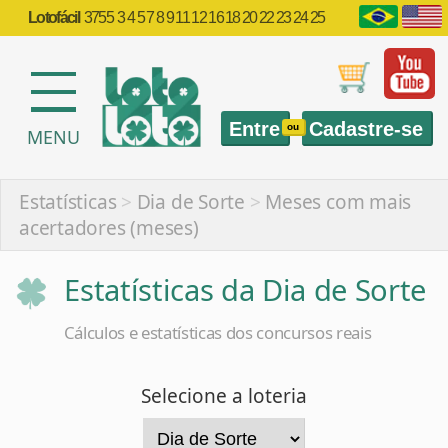
Lotofácil
3755
3 4 5 7 8 9 11 12 16 18 20 22 23 24 25
Entre
Cadastre-se
ou
MENU
Estatísticas
>
Dia de Sorte
>
Meses com mais
acertadores (meses)
Estatísticas da Dia de Sorte
Cálculos e estatísticas dos concursos reais
Selecione a loteria
Selecione a estatística