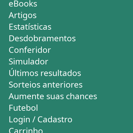
Login / Cadastro
Carrinho
SORTEIOS
Mega-Sena
Lotofácil
Quina
+Milionária
Dia de Sorte
Super Sete
Timemania
Dupla-Sena
Lotomania