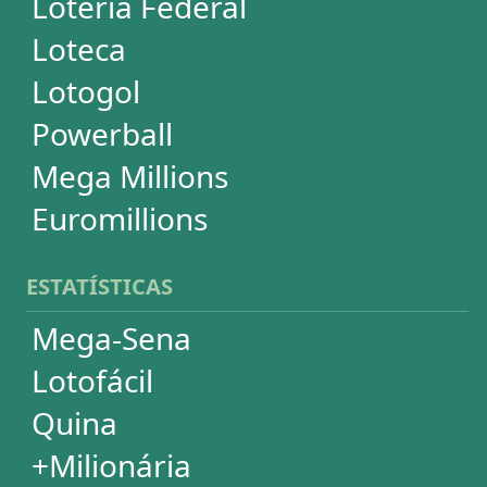
Super Sete
Timemania
Dupla-Sena
Lotomania
Powerball
Mega Millions
Euromillions
DESDOBRAMENTOS
Mega-Sena
Lotofácil
Quina
+Milionária