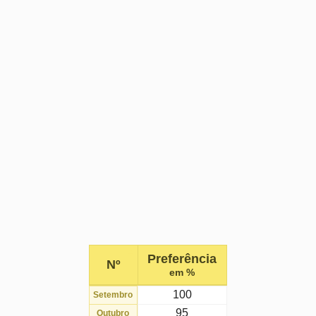
Preferência
Nº
em %
100
Setembro
95
Outubro
81
Novembro
81
Agosto
78
Dezembro
76
Abril
74
Fevereiro
72
Março
69
Maio
61
Junho