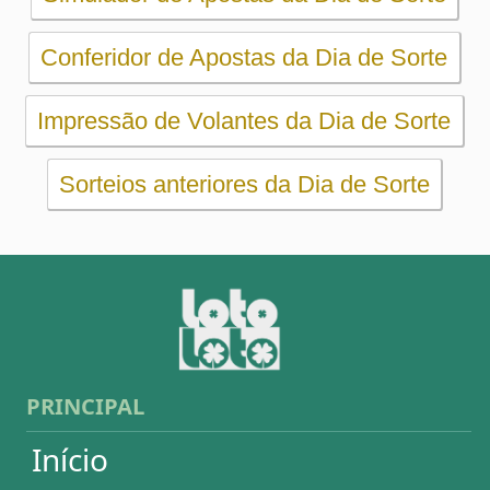
PRINCIPAL
Início
eBooks
Artigos
Estatísticas
Desdobramentos
Conferidor
Simulador
Últimos resultados
Sorteios anteriores
Aumente suas chances
Futebol