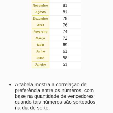
58
Julho
51
Janeiro
A tabela mostra a correlação de
preferência entre os números, com
base na quantidade de vencedores
quando tais números são sorteados
na dia de sorte.
Preferência
é a porcentagem de
preferência por tal número em
relação aos demais.
Estatísticas da Dia de Sorte
Desdobramentos da Dia de Sorte