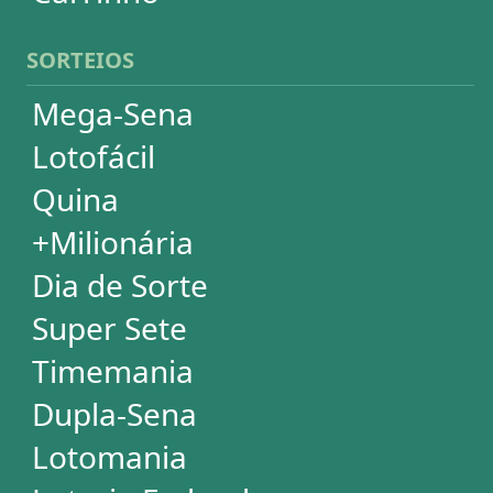
Loteria Federal
Loteca
Lotogol
Powerball
Mega Millions
Euromillions
ESTATÍSTICAS
Mega-Sena
Lotofácil
Quina
+Milionária
Dia de Sorte