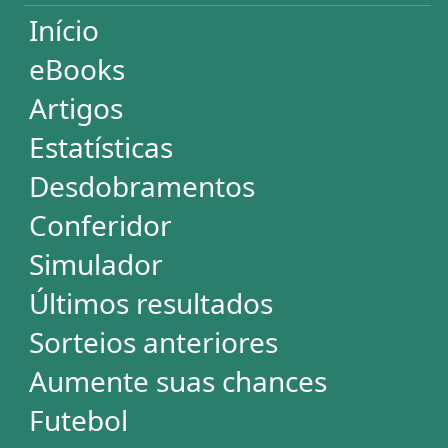
Aumente suas chances
Futebol
Login / Cadastro
Carrinho
SORTEIOS
Mega-Sena
Lotofácil
Quina
+Milionária
Dia de Sorte
Super Sete
Timemania