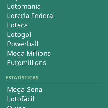
+Milionária
Dia de Sorte
Super Sete
Timemania
Dupla-Sena
Lotomania
Powerball
Mega Millions
Euromillions
DESDOBRAMENTOS
Mega-Sena
Lotofácil