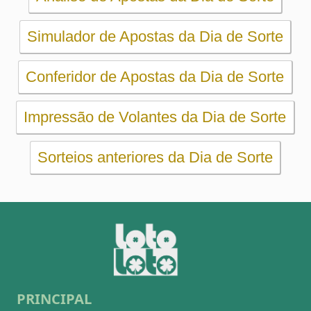
PRINCIPAL
Início
eBooks
Artigos
Estatísticas
Desdobramentos
Conferidor
Simulador
Últimos resultados
Sorteios anteriores