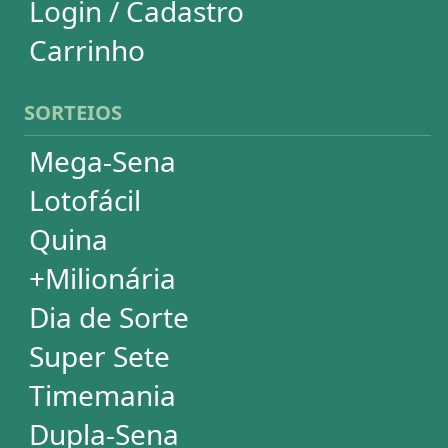
Dupla-Sena
Lotomania
Loteria Federal
Loteca
Lotogol
Powerball
Mega Millions
Euromillions
ESTATÍSTICAS
Mega-Sena
Lotofácil
Quina