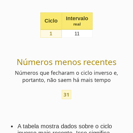
Números menos recentes
Números que fecharam o ciclo inverso e,
portanto, não saem há mais tempo
31
A tabela mostra dados sobre o ciclo
inverso mais recente. Isso significa
que foi contado o ciclo iniciando-se
pelo concurso mais recente (1266),
em sentido inverso, de modo a
descobrir o intervalo de ciclo
fechado mais recente.
Assim, verificam-se também os
números que fecharam o ciclo
inverso mais recente. São esses os