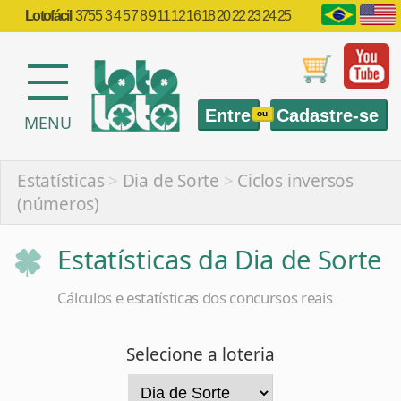
Lotofácil
3755
3 4 5 7 8 9 11 12 16 18 20 22 23 24 25
Entre
Cadastre-se
ou
MENU
Estatísticas
>
Dia de Sorte
>
Ciclos inversos
(números)
Estatísticas da Dia de Sorte
Cálculos e estatísticas dos concursos reais
Selecione a loteria
Selecione a estatística