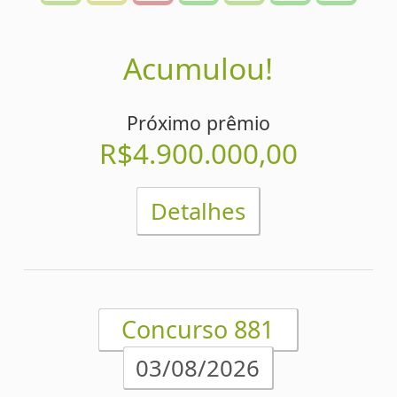
Concurso 881
03/08/2026
Acumulou!
1
2
3
4
5
6
7
Próximo prêmio
7
0
4
3
5
8
7
R$4.700.000,00