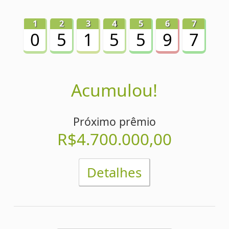
Detalhes
Concurso 880
31/07/2026
Acumulou!
1
2
3
4
5
6
7
3
4
7
1
9
4
2
Próximo prêmio
R$4.500.000,00