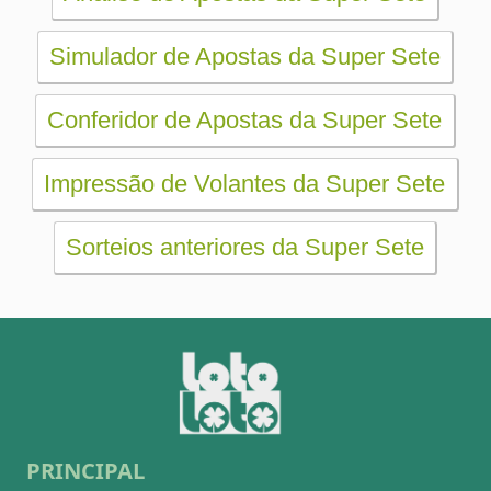
Loteria Federal
Loteca
Lotogol
Powerball
Mega Millions
Euromillions
ESTATÍSTICAS
Mega-Sena
Lotofácil
Quina
+Milionária
Dia de Sorte