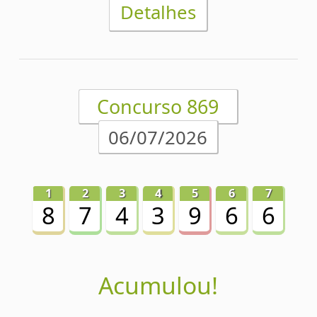
Acesse o conferidor de
apostas da Super Sete
1
2
3
4
5
6
7
8
9
10
>
>>
Estatísticas da Super Sete
Desdobramentos da Super Sete