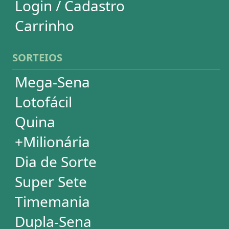
Dia de Sorte
Timemania
Dupla-Sena
Lotomania
Super Sete
PowerBall
Mega Millions
EuroMillions
ASSINATURA
Assinatura
Palpites Estatísticos
Análises Estatísticas