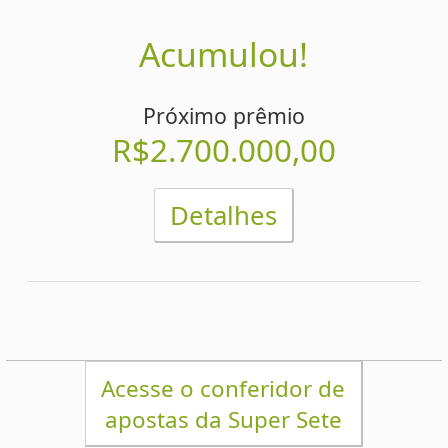
PRINCIPAL
Início
eBooks
Artigos
Estatísticas
Desdobramentos
Conferidor
Simulador
Últimos resultados
Sorteios anteriores
Aumente suas chances
Futebol