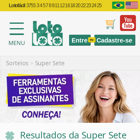
Lotofácil
3755
3 4 5 7 8 9 11 12 16 18 20 22 23 24 25
Entre
Cadastre-se
ou
MENU
Sorteios
>
Super Sete
Resultados da Super Sete
Informações sobre sorteios anteriores da Super
Sete