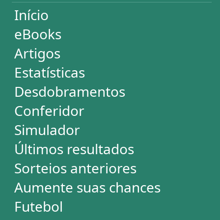
Super Sete
Timemania
Dupla-Sena
Lotomania
Powerball
Mega Millions
Euromillions
DESDOBRAMENTOS
Mega-Sena
Lotofácil
Quina
+Milionária