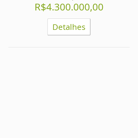
Concurso 878
27/07/2026
1
2
3
4
5
6
7
0
0
5
5
1
7
3
Acumulou!
Próximo prêmio
R$4.200.000,00