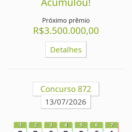
Acumulou!
Próximo prêmio
R$3.100.000,00
Detalhes
Concurso 870
1
2
3
4
5
6
7
08/07/2026
6
8
5
6
8
1
9