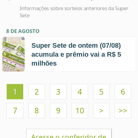
8 DE AGOSTO
Super Sete de ontem (07/08)
acumula e prêmio vai a R$ 5
milhões
1
2
3
4
5
6
7
8
9
10
>
>>
Acesse o conferidor de
apostas da Super Sete