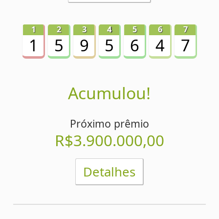
Acumulou!
1
2
3
4
5
6
7
5
9
1
5
1
8
8
Próximo prêmio
R$3.800.000,00
Detalhes