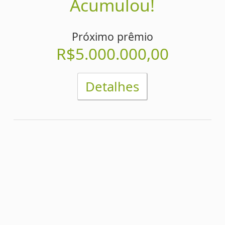
Detalhes
1
2
3
4
5
6
7
8
2
2
1
4
9
3