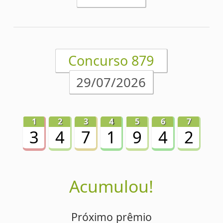
Próximo prêmio
R$4.300.000,00
Detalhes
1
2
3
4
5
6
7
5
5
0
1
7
5
3