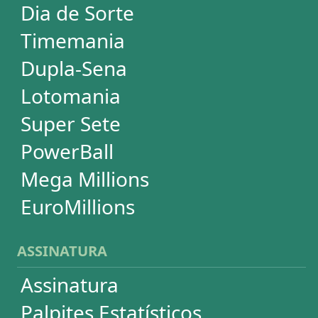
SUPORTE
Idioma
Dúvidas
Termos de Uso
Privacidade
Fale conosco