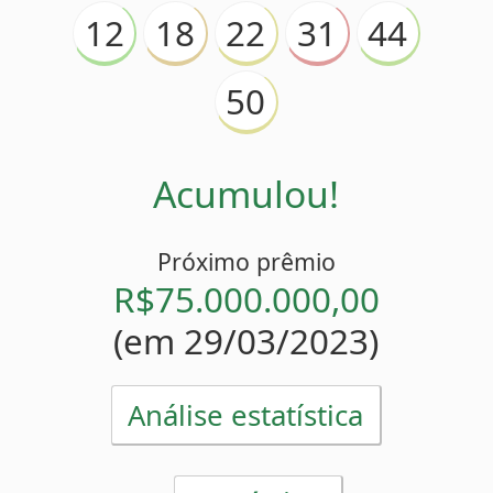
Acumulou!
Próximo prêmio
R$75.000.000,00
(em 29/03/2023)
Análise estatística
Estatísticas
31
Mais atrasado
(
)
7 sorteios
12
Menos atrasado
(
)
1 sorteio
12
18
22
44
50
Números pares