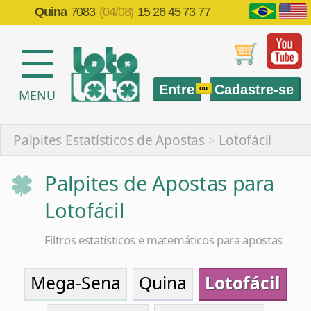
Quina
7083
(04/08)
15 26 45 73 77
Entre
Cadastre-se
ou
MENU
Palpites Estatísticos de Apostas
>
Lotofácil
Palpites de Apostas para
Lotofácil
Filtros estatísticos e matemáticos para apostas
Mega-Sena
Quina
Lotofácil
Timemania
Dia de Sorte