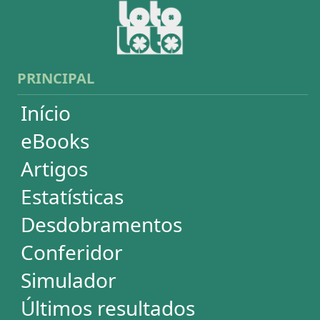
Simulador
Últimos resultados
Sorteios anteriores
Aumente suas chances
Futebol
Login / Cadastro
Carrinho
SORTEIOS
Mega-Sena
Lotofácil
Quina
+Milionária