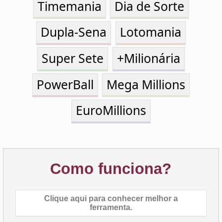
Dupla-Sena
Lotomania
Super Sete
+Milionária
PowerBall
Mega Millions
EuroMillions
Como funciona?
Clique aqui para conhecer melhor a
ferramenta.
Escolha os filtros abaixo e clique
no botão
Calcular Palpite
.