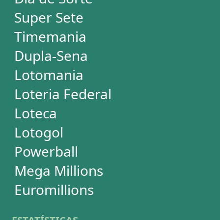
Mega-Sena
Lotofácil
Quina
+Milionária
Dia de Sorte
Super Sete
Timemania
Dupla-Sena
Lotomania
Powerball
Mega Millions
Euromillions