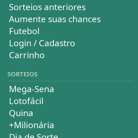
Dia de Sorte
Super Sete
Timemania
Dupla-Sena
Lotomania
Loteria Federal
Loteca
Lotogol
Powerball
Mega Millions
Euromillions
ESTATÍSTICAS