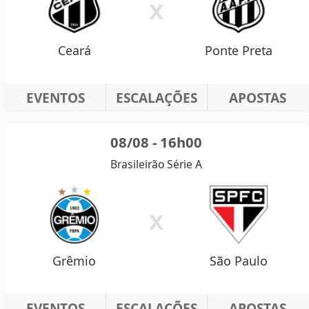
08/08
-
16h00
Brasileirão Série A
x
Grêmio
São Paulo
EVENTOS
ESCALAÇÕES
APOSTAS
08/08
-
16h00
Brasileirão Série B
x