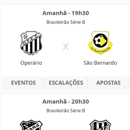
x
Operário
São Bernardo
EVENTOS
ESCALAÇÕES
APOSTAS
Amanhã
-
20h30
Brasileirão Série B
x
Ceará
Ponte Preta
EVENTOS
ESCALAÇÕES
APOSTAS