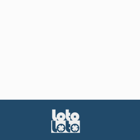
PRINCIPAL
Início
eBooks
Artigos
Estatísticas
Desdobramentos
Conferidor
Simulador
Últimos resultados
Sorteios anteriores
Aumente suas chances
Futebol