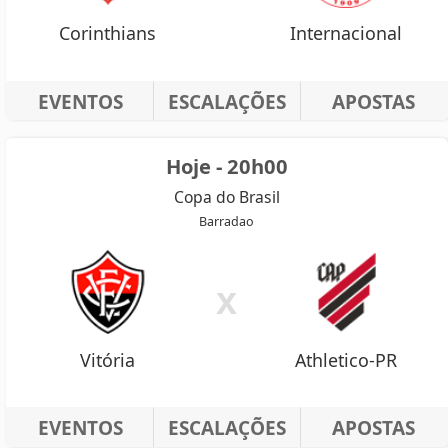
EVENTOS
ESCALAÇÕES
APOSTAS
Hoje
-
20h00
Copa do Brasil
Barradao
x
Vitória
Athletico-PR
EVENTOS
ESCALAÇÕES
APOSTAS
Amanhã
-
19h30
Brasileirão Série B