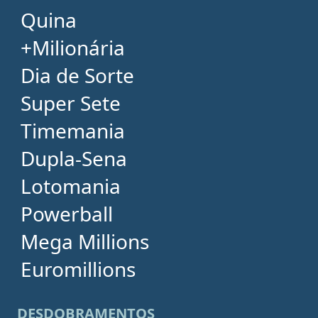
Dia de Sorte
Timemania
Dupla-Sena
Lotomania
Super Sete
PowerBall
Mega Millions
EuroMillions
ASSINATURA
Assinatura
Palpites Estatísticos
Análises Estatísticas
Simulador de Apostas